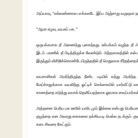
அய்யாவு, “எங்கண்ணால பாக்கலடே..இப்ப அஞ்சாறு வருஷமா நடமா
“ஆமா எழவு..வயசுப் பசு..”
ஒருபக்கமாக தீ அணைந்து புகைந்தது. உள்பக்கம் எழுந்த தீ 
இடம். பரணில் தீ பிடித்திருக்க வேண்டும். அந்தகாலத்தில் க
இருந்தும் விசிறிக்கொண்டேயிருந்ததில் தீ மெதுவாக சீற்றத்தைக
வயசாளிகள் அமர்ந்திருந்த நீண்ட படியில் வந்து அமர்ந்த
மேய்ச்சலுக்காக வயலிற்கு ஓட்டிச் செல்கையில் யார்வீட்ட
சாணத்தை எடுத்து வாசல் தெளிப்பதற்காக ஓரமாக வைப்பார்கள். 
அத்தனை பெரிய பசு ஊரில் யாரிடமும் இல்லை என்பது பெரியசாமி 
குழந்தை என அவரது கைகளை நக்கியபடி மெல்ல நடக்கும். குளம்
கடைசிவரை கேட்கும்.