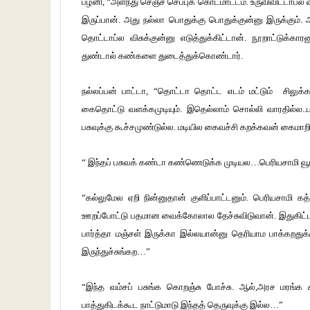
பழனி, “அளந்து செஞ்ச செப்புக் கொடமாட்டம். உருவிவிட்டாப்ல வா
இருப்பான். அது நல்லா பொதுக்கு பொதுக்குன்னு இருக்கும்
தொட்டாப்ல விசுக்குன்னு எடுத்துக்கிட்டான். நூறாட்டுக்கா
துண்டால் கண்களை துடைத்துக்கொண்டார்.
நல்லப்பன் பாட்டா, “தொட்டா தொட்ட எடம் மட்டும் சிலுக்கன
கைதொட்டு வளக்கமுடியும். இதெல்லாம் சொல்லி வாரதில்ல..
பசுவுக்கு கூச்சமுண்டுல்ல. மடியில கைவச்சி கறக்கவன் கைமாற
“ இந்தப் பசுவக் கண்டா கண்ணெடுக்க முடியல…பெரியசாமி வூட்டு
“கல்லுமேல ஏறி நின்னுதான் குளிப்பாட்டனும். பெரியசாமி க
ஊறப்போட்டு பதமான வைக்கோலால தேச்சுவிடுவான். இதுகிட்ட பேசி
பார்த்தா மஞ்சள் இருக்கா இல்லயான்னு தெரியாம பாக்கறதுக
இருந்துச்சுங்கற…”
“இந்த வம்சப் பசுங்க கொறஞ்சு போச்சு. ஆல்,அரச மர
பாத்துகிடக்கூட நாட்டுமாடு இந்தத் தெருவுக்கு இல்ல…”