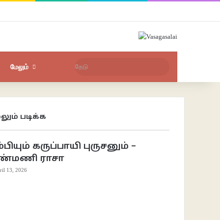
Facebook
X
YouTube
Instagram
புகுபதிகை
சீரற்ற பதிவுகள்
Sidebar
தேடு
மேலும்
லும் படிக்க
se
்பியும் கருப்பாயி புருசனும் –
ண்மணி ராசா
ril 13, 2026