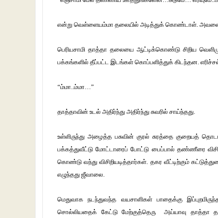
என்று வெள்ளையம்மா தலையில் அடித்துக் கொண்டாள். அவளை இர
பெரியசாமி தாத்தா தலையை ஆட்டிக்கொண்டு சிறிய வெளிமுற்றத
பக்கங்களில் தீப்பட்ட இடங்கள் கொப்பளித்துக் கிடந்தன. எரிச்
“ம்மா..ம்மா…”
தாத்தாவின் உடல் அதிர்ந்து அதிர்ந்து சுவரில் சாய்ந்தது.
உள்ளிருந்து அழைத்த பசுவின் குரல் சுரத்தை குறையத் தொடங்க
பக்கத்துவீட்டு மோட்டாரைப் போட்டு பைப்பால் தண்ணீரை விச
கொண்டு வந்து விசிறியடித்தார்கள். தகர வீட்டிற்கும் கட்டு
எழுந்தது ஜீவாலை.
மெதுவாக நடந்துவந்த வயசாளிகள் பாதைக்கு இப்புறமிருந்த 
சொல்லியதைக் கேட்டு மேற்குத்தெரு அய்யாவு தாத்தா தடி ஊ