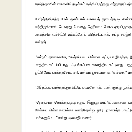
அமர்ந்தவரின் கைகளில் நடுக்கம் எஞ்சியிருந்தது. சற்றுநேரம் தீ
போர்த்தியிருந்த மேல் துண்டால் வாயைத் துடைத்தபடி சின்
வந்திருக்கான். பொழுது போனது தெரியாம பேச்சு ஓடியிருக்கு.
பக்கத்தில வச்சிட்டு உள்ளப்போய் படுத்திட்டான். சட்டி சாஞ்ச
என்றார்.
மீண்டும் தானாகவே, “கஞ்சப்பய.. பிள்ளை குட்டியா இருக்கு.
மாத்திக் கட்டப்பிடாது. அவங்கப்பன் காலத்தில கட்டினது. 
ஒட்டு வேல பாக்கறதோட சரி. என்னா ஒசரமான மாடு..ச்சை,” என்ற
“அந்தப்பய பால்கறந்துக்கிட்டே புலம்பினான்…ஈன்றதுக்கு முன்
“நெசந்தான்.சொக்கநாதபுரத்துல இருந்து மாட்டுப்பண்ணை வச
கேக்கல..பிள்ள கணக்கா வளத்தேன்னு ஓரே புராணத்த பாடிட்டு த
பாக்கனுமே…”என்று அமைதியானார்.