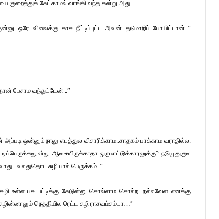
ை குறைத்துக் கேட்காமல் வாங்கி வந்த கன்று அது.
னு ஒரே விலைக்கு காச நீட்டிப்புட்ட..அவன் தடுமாறிப் போயிட்டான்..”
ான் பேசாம வந்துட்டேன் ..”
் அப்படி ஒன்னும் நாலு எடத்துல விசாரிக்காம..சாதகம் பாக்காம வராதில்ல.
்டிப்பெருக்கனுன்னு ஆசையிருக்காதா ஒருமாட்டுக்காரனுக்கு? நடுமுதுகுல
 ஆவாது.. வலதுதொட சுழி பால் பெருக்கம்..”
 சுழி உள்ள பசு பட்டிக்கு கேடுன்னு சொல்லாம சொல்ற. நல்லவேள எனக்கு
ுழின்னாலும் நெத்தியில ரெட்ட சுழி ராசவம்சம்டா…”