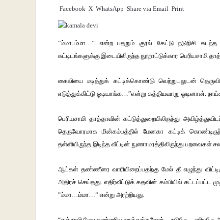
Facebook
X
WhatsApp
Share via Email
Print
”ம்மா..ம்மா…” என்ற பதறும் குரல் கேட்டு நடுநிசி கடந்
கட்டிடங்களுக்கு இடையிலிருந்த நூறாட்டுக்கார பெரியசாமி தாத
கைலியை மடித்துக் கட்டிக்கொண்டு வெற்றுடலுடன் தெருவி
எடுத்துக்கிட்டு ஓடியாங்க…”என்று கத்தியவாறு ஓடினான். நாய
பெரியசாமி தாத்தாவின் கட்டுத்துறையிலிருந்து அவிழ்த்துவி
தெருவோரமாக மின்கம்பத்தில் மேனகா கட்டிக் கொண்டிருந
தள்ளியிருந்த இடிந்த வீட்டின் நுணாமரத்திலிருந்து பறவைகள் சல
ஆட்கள் தண்ணீரை வாரியிறைப்பதற்கு மேல் தீ எழுந்து விட்டிர
அதிரச் செய்தது. எதிர்வீட்டுக் கதவின் கம்பியில் கட்டப்பட
”ம்மா…ம்மா…” என்று அரற்றியது.
“எஞ்சாமி மேல தண்ணிய ஊத்துங்களேன்…சுடுமே… எரியுமே..அய