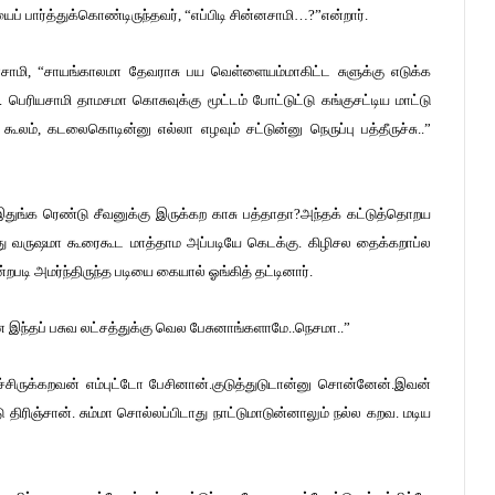
யைப் பார்த்துக்கொண்டிருந்தவர், “எப்பிடி சின்னசாமி…?”என்றார்.
னசாமி, “சாயங்காலமா தேவராசு பய வெள்ளையம்மாகிட்ட சுளுக்கு எடுக்க
 பெரியசாமி தாமசமா கொசுவுக்கு மூட்டம் போட்டுட்டு கங்குசட்டிய மாட்டு
ி கூலம், கடலைகொடின்னு எல்லா எழவும் சட்டுன்னு நெருப்பு பத்தீருச்சு..”
 இதுங்க ரெண்டு சீவனுக்கு இருக்கற காசு பத்தாதா?அந்தக் கட்டுத்தொறய
பத்து வருஷமா கூரைகூட மாத்தாம அப்படியே கெடக்கு. கிழிசல தைக்கறாப்ல
படி அமர்ந்திருந்த படியை கையால் ஓங்கித் தட்டினார்.
ன இந்தப் பசுவ லட்சத்துக்கு வெல பேசுனாங்களாமே..நெசமா..”
்சிருக்கறவன் எம்புட்டோ பேசினான்.குடுத்துடுடான்னு சொன்னேன்.இவன்
ிரிஞ்சான். சும்மா சொல்லப்பிடாது நாட்டுமாடுன்னாலும் நல்ல கறவ. மடிய