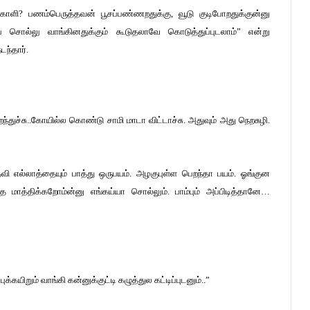
ங்காளி? பணம்பெருத்தவன் பூசப்பண்ணறதுக்கு, வூடு குடிபோறதுக்குன்னு
்ப சொல்லு வாங்கினதுக்கும் கூடுதலாவே கொடுத்துப்புடலாம்” என்று
ந்தார்.
ந்துச்சு..கோயில்ல கொண்டு சாமி மாடா விட்டாச்சு. அதுவும் அது நெறசுழி.
ி எல்லாத்தையும் பாத்து ஒருபயம். அழகுபுள்ள பெறந்தா பயம். ஓங்குன
த்த மாத்திக்கறோம்ன்னு எங்கய்யா சொல்லும். பாம்பும் அப்பிடித்தானே…
கயிறும் வாங்கி கன்னுக்குட்டி கழுத்துல கட்டிப்புடனும்..”