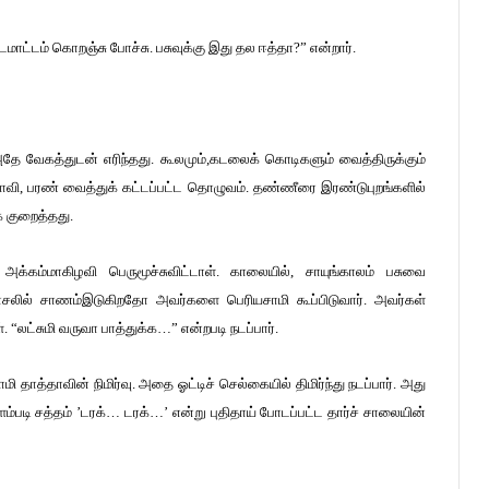
ட்டம் கொறஞ்சு போச்சு. பசுவுக்கு இது தல ஈத்தா?” என்றார்.
அதே வேகத்துடன் எரிந்தது. கூலமும்,கடலைக் கொடிகளும் வைத்திருக்கும்
ல்பாவி, பரண் வைத்துக் கட்டப்பட்ட தொழுவம். தண்ணீரை இரண்டுபுறங்களில்
் குறைத்தது.
 அக்கம்மாகிழவி பெருமூச்சுவிட்டாள். காலையில், சாயுங்காலம் பசுவை
ு வாசலில் சாணம்இடுகிறதோ அவர்களை பெரியசாமி கூப்பிடுவார். அவர்கள்
“லட்சுமி வருவா பாத்துக்க…” என்றபடி நடப்பார்.
தாத்தாவின் நிமிர்வு. அதை ஓட்டிச் செல்கையில் திமிர்ந்து நடப்பார். அது
படி சத்தம் ’டரக்… டரக்…’ என்று புதிதாய் போடப்பட்ட தார்ச் சாலையின்