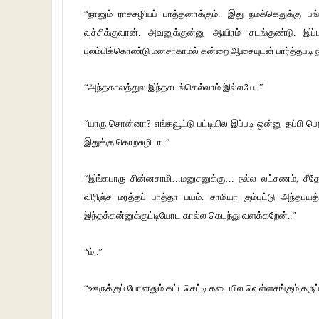
“நானும் ராசசுழியப் பாத்தனாக்கும்.. இது நமக்கெதுக்கு ப
வச்சிக்குவான். அவனுக்குன்னு ஆயிரம் சடங்குண்டு. இப
புலம்பிக்கொண்டு மனசாகாமல் கன்றை ஆசையுடன் பார்த்தபடி நட
“அந்தகாலத்துல இந்தசடங்கெல்லாம் இல்லயே..”
“யாரு சொன்னா? எங்கவூட்டு பட்டியில இப்படி ஒன்னு தப்பி பெற
இதுக்கு கொறசுழிடா..”
“இங்கபாரு சின்னசாமி…மனுசனுக்கு… நல்ல லட்சணம், சீதேவ
விரிஞ்ச மரத்தப் பாத்தா பயம். சாமியா கும்புட்டு அந்தபய
இந்தக்கன்னுக்குட்டியோட கால்ல கெடந்து வளக்கறேன்..”
“ம்..”
“ஊருக்குப் போனதும் கட்டசெட்டி கடையில வெள்ளசங்கும்,கருப்புக்