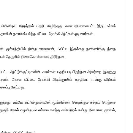
த பின்னிரவு நேரத்தில் பதறி விழித்தது கணபதிபாளையம். இரு மச்சுக்
்தாவின் தகரம் வேய்ந்த வீட்டை நோக்கி ஆட்கள் ஓடினார்கள்.
ன் முச்சந்தியில் நின்ற சரவணன், “வீட்ல இருக்கற தண்ணிக்குடத்தை
்கள் தெருவில் நிலைகொள்ளாமல் திரிந்தன.
டப்பட்ட ஆட்டுக்குட்டிகளின் கண்கள் பதறியபடியிருந்தன.அவற்றை இழுத்து
்தாள். அவை வீட்டை நோக்கி அடிக்குரலில் கத்தின. நான்கு வீடுகள்
சலப்பு கேட்டது.
ுந்தது. உள்ளே கட்டுத்துறையின் மூங்கில்கள் வெடிக்கும் சத்தம் நெஞ்சை
்ட முதுகுத் தோல் வழன்ற வெண்மை கலந்த கபிலநிறக் கன்று தீனமான குரலில்,
்யோ..விட்டுட்டனே..”