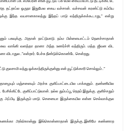
ளிப்பான பசு. எம்பேரன் எங்க வூட்டுப் பசு மேல கையப்போட்டு தட்டிக்கிட்டே
. அத தட்றாப்ல ஒருநா இதுமேல கைய வச்சான். வச்சவன் கரண்ட்டு கம்பிய
ரனுக்கு இந்த வயசானகாலத்து இந்தப் பாடு வந்திருக்கக்கூடாது,” என்று
ும் பசுவுக்கு. அதான் நாட்டுமாடு. நம்ம பிள்ளையாட்டம் நெனச்சாதான்
பசுவ வாங்கி வளத்தா தானா அந்த உணர்ச்சி வந்திரும். மத்த ஜீவன விட
ினா விடாதுல..”என்றார். பேச்சு நீண்டுக்கொண்டே சென்றது.
 குலசாமி வந்து ஒக்காந்திருக்குன்னு என் வூட்டுக்காரி சொல்லும்..”
த்தாழையும் மஞ்சளையும் அரச்சு குளிப்பாட்டையில பாக்கனும். தண்ணியில
க்கிட்டே குளிப்பாட்டுவான். நல்ல தும்பப்பூ நெறம் இதுக்கு. குளிச்சதும்
்கு அப்பிடி இருக்கும் மாடு. செனையா இருக்கையில என்ன செல்வாக்குல
ங்க கணக்கா அங்கொன்னு இங்கொன்னாதான் இருக்கு..இனிமே கண்ணாற