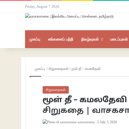
Friday, August 7 2026
முகப்பு
எங்களைப் பற்றி
நிகழ்வுகள்
படைப்புகள்
முகப்பு
/
சிறுகதைகள்
/
மூள் தீ – கமலதேவி
சிறுகதைகள்
மூள் தீ – கமலதேவி
சிறுகதை | வாசக
வாசகசாலை
July 3, 2020