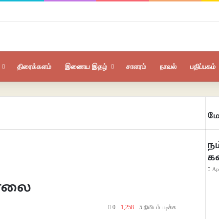
திரைக்களம்
இணைய இதழ்
சாளரம்
நாவல்
பதிப்பகம்
மே
Clo
நம
க
Ap
சாலை
0
1,258
5 நிமிடம் படிக்க