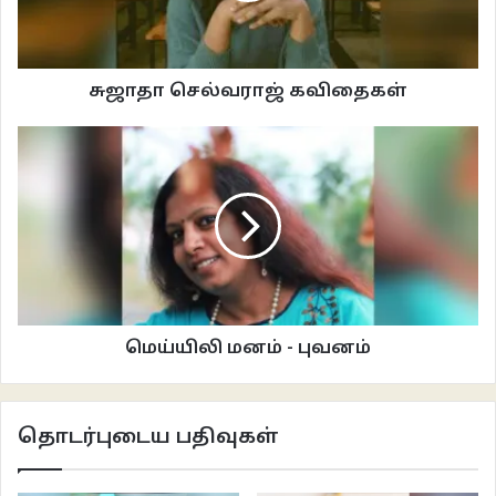
என்று சொல்லி மகிழ்வார். எச்சரிப்பார். அந்தத் தலைமுறையில் பலர்
அப்படித்தான் இருந்தார்கள். கலைஞரின் மேடைப் பேச்சு என்றால் உயிரை
விடுவார்கள். பைத்தியமாய் அலைவார்கள். ஆபீசில், தான் அந்தக் கட்சியின்
சுஜாதா செல்வராஜ் கவிதைகள்
ஆதரவாளன், அபிமானி என்று காட்டிக் கொள்வதில் அத்தனை பெருமை.
எனது தற்காலிகப் பணியிலேயே லஞ்சம், கையூட்டு என்பதைத் தவிர்த்தவன்
நான். வேலை நிலைத்தால்போதும் என்ற ஒரே எண்ணம் மட்டும்தான்.
அதற்காகவே எனக்கு நீட்டிப்புக் கிடைத்தது அந்தத்துறை சேர்மனிடமிருந்து.
கடின உழைப்பிற்கு மரியாதை இல்லாமல் போனதேயில்லை. படு ஊழலான
அதிகாரி கூட தன் கீழ் வேலை செய்பவன் நல்லவனாய் இருக்க வேண்டும்,
சின்சியராய் இருக்க வேண்டும் என்று நினைப்பான். ஏதோவொருவகையில்
அதற்குப் பலன் கிட்டித்தான் இருக்கிறது. எனது வேலைக்கு அங்கீகாரமாக, அந்த
மெய்யிலி மனம் - புவனம்
அலுவலகத்தில் உள்ள ஒவ்வொருவராய் லீவு போட்டுப் போட்டு, அவர்கள்
இடத்திலெல்லாம் நான் வேலை பார்த்துப் பார்த்து விடாமல் அஞ்சு வருஷம்வரை
சம்பளம் வாங்கிக் கொண்டிருந்தேன். முதன் முதலில் என்னவாய் அப்பாய்ண்ட்
தொடர்புடைய பதிவுகள்
ஆனேனோ அதே ஸ்டெனோ உத்தியோகத்தையும் விடாமல் அந்தச் சேர்மனுக்குப்
பார்த்துக் கொண்டு, யார் எனக்காக லீவு போட்டார்களோ அவருடைய சீட்