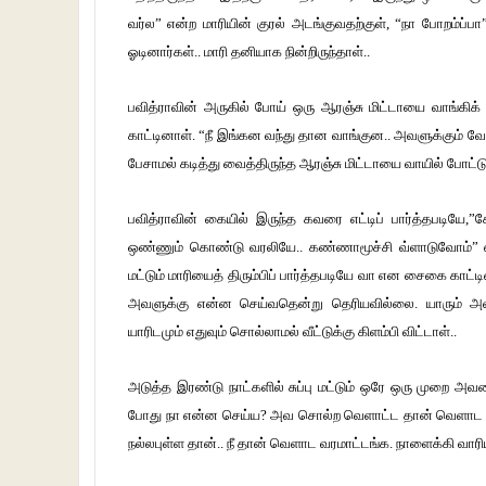
வர்ல” என்ற மாரியின் குரல் அடங்குவதற்குள், “நா போறம்ப்பா” 
ஓடினார்கள்.. மாரி தனியாக நின்றிருந்தாள்..
பவித்ராவின் அருகில் போய் ஒரு ஆரஞ்சு மிட்டாயை வாங்கிக்
காட்டினாள். “நீ இங்கன வந்து தான வாங்குன.. அவளுக்கும் வே
பேசாமல் கடித்து வைத்திருந்த ஆரஞ்சு மிட்டாயை வாயில் போட்ட
பவித்ராவின் கையில் இருந்த கவரை எட்டிப் பார்த்தபடியே,”
ஒண்ணும் கொண்டு வரலியே.. கண்ணாமூச்சி வ்ளாடுவோம்” என்ற ப
மட்டும் மாரியைத் திரும்பிப் பார்த்தபடியே வா என சைகை காட்
அவளுக்கு என்ன செய்வதென்று தெரியவில்லை. யாரும் அவ
யாரிடமும் எதுவும் சொல்லாமல் வீட்டுக்கு கிளம்பி விட்டாள்..
அடுத்த இரண்டு நாட்களில் சுப்பு மட்டும் ஒரே ஒரு முறை அவள
போது நா என்ன செய்ய? அவ சொல்ற வெளாட்ட தான் வெளாட முடியு
நல்லபுள்ள தான்.. நீ தான் வெளாட வரமாட்டங்க. நாளைக்கி வார