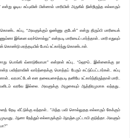
என்று ஓடிய சுப்புவின் பின்னால் மாரியின் அருகில் நின்றிருந்த எல்லாரும்
 கொண்ட சுப்பு, “அவளுக்கும் ஒண்ணு குடேன்” என்று திரும்பி மாரியைக்
ணும்னா இங்கன வரச்சொல்லு” என்றபடி மாரியைப் பார்த்தாள்.. மாரி எதுவும்
ுக் கொண்டு மரத்தடியில் போய் உட்கார்ந்து கொண்டாள்.
சோறு பொங்கி வ்ளாடுவோமா” என்றாள் சுப்பு.. “ம்ஹும்.. இன்னைக்கு நா
வித்ராவின் வார்த்தைக்கு மொத்தப் பேரும் கட்டுப்பட்டார்கள்.. சுப்பு
டினாள்.. வரமாட்டேன் என தலையசைத்தபடி தனியே உட்கார்ந்திருந்தாள் மாரி..
ளிடம் வரவே இல்லை. அவளுக்கு அழுகையும் ஆத்திரமுமாக வந்தது..
ைத் தேடி வீட்டுக்கு வந்தாள்.. ”அந்த பவி சொல்லுதத எல்லாரும் கேக்கும்
து.. ஆனா நேத்தும் எல்லாருக்கும் ஆரஞ்சு முட்டாயி குடுத்தா. அவளும்
ியா?”