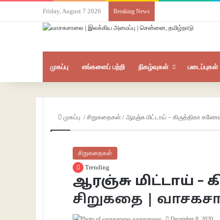
Friday, August 7 2026
Breaking News
முகப்பு
எங்களைப் பற்றி
நிகழ்வுகள்
படைப்புகள்
முகப்பு
/
சிறுகதைகள்
/
ஆரஞ்சு மிட்டாய் – கிருத்திகா கணே
சிறுகதைகள்
Trending
ஆரஞ்சு மிட்டாய் –
சிறுகதை | வாசக
வாசகசாலை
December 8, 2020