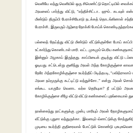
வெளியே வந்து வெளியில் ஒரு சிமெண்ட்டு தொட்டியில் வைக்கப்
அவளைப் பார்த்து விட்டு, “எந்திச்சிட்டா.. ஹும்.. கடவு
மீண்டும் திரும்பி பேராச்சியோடு நடக்கத் தொடங்கினாள் சந்திரா
பேராச்சி.. இருவரும் ஆற்றை நோக்கி போய்க் கொண்டிருந்தார்கள
பல்லைத் தேய்த்து விட்டு மீண்டும் வீட்டுக்குள்ளே போய் கா
உட்கார்ந்து கொண்டாள் மாரி. வட்ட முகமும் பெரிய கண்களுமாய்
இன்னும் அழகாய் இருந்தது. காப்பியைக் குடித்து விட்டு 
ஓடியது. சட்டென்று குனிந்து அவள் அந்த கோழிகுஞ்சை லாவகமா
நேரே அந்தகோழிக்குஞ்சை உயர்த்திப் பிடித்தபடி, “பவித்ராவாம் 
அவள நம்மூருக்கு கூட்டிட்டு வந்துச்சோ..” என்று அவள் 
எங்கூட யாருமே வெளாட வர்ல தெரியுமா? நீ மட்டும் அ
கோழிக்குஞ்சை கீழே விட்டு விட்டு கண்களைப் புறங்கையால் த
நான்கைந்து நாட்களுக்கு முன்பு மாரியும் அவள் தோழிகளும
வீட்டுக்கு புதுசா வந்துருக்கா.. இவளயும் வ்ளாட்டுக்கு சேத
முடியை உயர்த்தி குதிரைவால் போட்டுக் கொண்டு புசுபுசுவென 