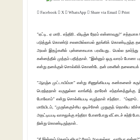
Facebook
X
WhatsApp
Share via Email
Print
”ஏட்டி.. ஏ மாரி.. எந்திரி.. விடிஞ்சு நேரம் என்னாவுது?’ 
படுத்துக் கொண்டு சலனமில்லாமல் தூங்கிக் கொண்டிருந்த தன் 
அவள் இதழ்களில் புன்னகையாக பரவியது.. மெல்ல நகர்ந்து மார
கன்னத்தில் முத்தம் பதித்தாள். ”இன்னும் ஒரு வாரம் போனா ப
என்று தனக்குள் சொல்லிக் கொண்டே தன் மகளின் தலையைக் 
”ஆரஞ்சு முட்டாயிம்மா” என்று சிணுங்கியபடி கண்களைச் சுர
பெறந்தநாள் வருதுல்லா வாங்கித் தாரேன் எந்தங்கத்துக்கு. இப
போவோம்” என்று சொல்லியபடி எழுந்தாள் சந்திரா.. “ம்ஹும்
மாரியிடம், “முருங்ககுச்சிய ஒடிச்சேன் முதுகுத் தொலிய உரிச
அதட்டியபடி வாசலுக்கு சந்திரா போனபோது வீட்டைச் சுற்றி போட
நின்று கொண்டிருந்தாள்..
”நீ இன்னும் கெளம்பலியா? நேரம் ஆவுதுல்லா.. வாரியா என்ன?”