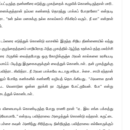
பட்டிருந்த தண்ணீரை எடுத்து முகத்தைக் கழுவிக் கொண்டிருந்தாள் மாரி..
ள் என்னைக்குத்தான் நம்மள கண்ணத் தொறந்து பாக்கப் போறானோ” என்றபடி
.. “உன் நல்ல மனசுக்கு நல்ல காலம்லாம் சீக்கிரம் வரும்.. நீ வா” என்றாள்
்.
ப்பி டம்ளரை எடுத்துக் கொண்டு வாசலில் இருந்த சிறிய திண்ணையில் வந்து
 குழந்தைத்தனம் மாறியிராத அந்த முகத்தில் ஆழ்ந்த உறக்கம் தந்த மலர்ச்சி
டம்ளரை அருகில் வைத்தபோது ஒரு கோழிக்குஞ்சு அவள் கால்களை உரசியபடி
ய்ப் பிடித்து இருகைகளுக்குள் வைத்துக் கொண்டாள்.. தன் முகத்துக்கு
பவித்ரா.. கிவித்ரா.. நீ அவள பாக்கவே கூடாது சரியா.. ச்சை.. சாமி ஏந்தான்
சொல்லும் போதே கண்களில் கண்ணீர் வழியத் தொடங்கியது.. “அவளால தான்
வகூட வெளாடுன ஒன்ன தூக்கி நா ஆத்துல போட்ருவேன். போ” என்று
ுடைத்துக் கொண்டாள்..
ாய் விளையாடிக் கொண்டிருந்த போது ராணி தான் “ஏ.. இவ எங்க பக்கத்து
்துகிடுவோமாடே” என்றபடி பவித்ராவை அழைத்துக் கொண்டு வந்தாள். சுருட்டை
பச்சை கவுன் அணிந்து சிரித்தபடி நின்றிருந்த பவித்ராவை எல்லோருக்கும்