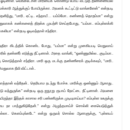
 ஓடினாள். வெங்கடேசன் மாரியைக் கொண்டு போய் வீட்டுத் திண்ணையில்
்மக்காரி ஆத்துக்குப் போயிருக்கா. அவளக் கூட்டிட்டு வாங்களேன்” என்றபடி
ெளித்து, “மாரி.. ஏட்டி.. எந்தாயீ… யம்ம்மோ.. கண்ணத் தொறம்மா” என்று
ெதுவாகக் கண்களைத் திறக்க முயற்சி செய்தபோது, “யம்மா.. எம்புள்ளக்கி
ியா” என்றபடி ஓடிவந்தாள் சந்திரா.
ந்திரா கிடத்திக் கொண்ட போது, “யம்மா” என்று முனகியபடி மெதுவாய்
ரில் தண்ணீர் எடுத்து நீட்டினாள். அதை வாங்கி, “ஒண்ணுமில்ல.. குடிம்மா..
 கொடுத்தாள் சந்திரா. மாரி ஒரு மடக்கு தண்ணீரைக் குடிக்கவும், “மாரி..
ெதுவாக நீவி விட்டாள்..
த்தான் வந்தேன்.. தெரியாம நடந்து போச்சு. மாரிக்கு ஒண்ணும் ஆகாது..
ய்ட்டு வந்துருங்க” என்றபடி ஒரு ஐநூறு ரூபாய் நோட்டை நீட்டினான். அவனை
ுந்தா இந்தக் காசால சரி பண்ணிருக்க முடியுமாய்யா? எம்புள்ள உசுருக்கு
ள்ளய நா பாத்துகிடுதேன்.” என்று அழுத்தமாய்ச் சொல்லி கையெடுத்துக்
ால்லா.. கெளம்புங்கடே” என்று ஒருவர் சொல்ல ஆளாளுக்கு, “புள்ளயப்