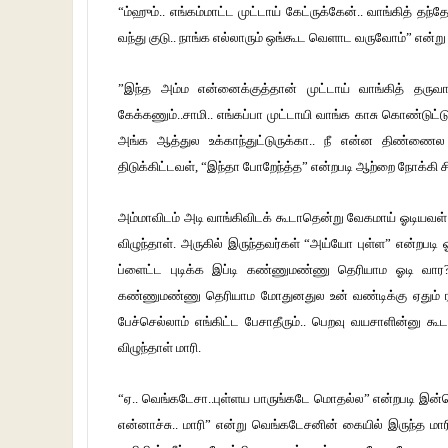
“ம்ஹும்.. எங்கம்மாட்ட முட்டாய் கேட்ருக்கேன்.. வாங்கித் த
வந்து குடு.. நாங்க எல்லாரும் ஒங்கூட வெளாட வருவோம்” என்று ச
”இந்த அம்ம என்னைக்குத்தான் முட்டாய் வாங்கித் தரு
கேக்கணும்..சாமி.. எங்கப்பா முட்டாயி வாங்க காசு கொண்டுட்டு
அங்க ஆத்துல உக்காந்துட்டுருக்கா.. நீ என்ன திண்ணைல
திடுக்கிட்டவள், “இந்தா போறேந்த்த” என்றபடி ஆற்றை நோக்கி சி
அம்மாவிடம் அடி வாங்கிவிடக் கூடாதென்று வேகமாய் ஓடியவள் த
விழுந்தாள். அருகில் இருந்தவர்கள் “அய்யோ புள்ள” என்றபடி 
ப்ளைட்ட புடிக்க இப்டி கண்ணுமண்ணு தெரியாம ஓடி வார?
கண்ணுமண்ணு தெரியாம மோதுனதுல உன் வண்டிக்கு ஏதும் ரத்தம
பேச்செல்லாம் எங்கிட்ட பேசாதீரும்.. பெறவு வயசாளின்னு கூ
விழுந்தாள் மாரி.
“ஏ.. வெங்கடேசா..புள்ளய பாருங்கடே மொதல்ல” என்றபடி இன்னொர
என்னாச்சு.. மாரி” என்று வெங்கடேசனின் கையில் இருந்த மாரி