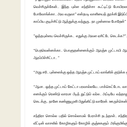
வெச்சிருக்கேன்.. இந்த புள்ள எந்திச்சா கூட்டிட்டு போய
போவோங்க்கா.. அவ வருவா” என்றபடி வாளியைத் தூக்கி இடுப்பில் வை
காப்பிய குடிச்சிட்டு ஆத்துக்கு வந்துரு.. நா முன்னால போறேன்”
”ஒத்தபுள்ளய வெச்சிருக்க.. எதுக்கு அவள ஏசிட்டே கெடக்க?”.
“பெறவென்னக்கா.. பொளுதன்னைக்கும் ஆரஞ்சு முட்டாயி ஆ
ஆரம்பிச்சிட்டா.. ”
“அது சரி.. புள்ளைக்கு ஒத்த ஆரஞ்சு முட்டாய் வாங்கிக் குடுக்
“ஆமா.. ஒத்த முட்டாய் கேட்டா பரவால்லயே.. பாக்கெட்டோட வாங
எனக்கும் ரெண்டு வாரமா பீடித் துட்டும் வர்ல.. அப்டியே வந
கெடக்கு.. நானே கண்ணுமுளி பிதுங்கிட்டு வாரேன். ஊருக்கென்ன.
சந்திரா சொல்ல பதில் சொல்லாமல் பேராச்சி நடந்தாள்.. சந்திர
வீட்டின் வாசலில் கோழிகளும் கோழிக் குஞ்சுகளும் அங்குமிங்க