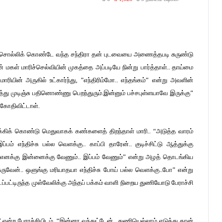
சத்தமாக சொல்லிக் கொண்டே வந்த சந்திரா தன் புடவையை அணைத்தபடி சுருண்டு
மகள் மாரிச்செல்வியின் முகத்தை அப்படியே நின்று பார்த்தாள்.. தாய்மை
ியின் அருகில் உட்கார்ந்து, ”எந்திரிம்மோ.. எந்தங்கம்” என்று அவளின்
த்து முடிஞ்சு பதினொண்ணு பெறந்துரும்.இன்னும் பச்சபுள்ளயாவே இருக்கு”
கோதிவிட்டாள்.
ுக்கிக் கொண்டு மெதுவாகக் கண்களைத் திறந்தாள் மாரி.. “அடுத்த வாரம்
்பம் எந்திச்சு பல்ல வெளக்கு.. காப்பி தாரேன்.. குடிச்சிட்டு ஆத்துக்கு
.. எனக்கு இன்னைக்கு வேணும்.. இப்பம் வேணும்” என்று அழத் தொடங்கிய
்சுருவேன்.. ஒளுங்கு மரியாதயா எந்திச்சு போய் பல்ல வெளக்கு..போ” என்று
ப்பட்டிருந்த முள்வேலிக்கு அந்தப் பக்கம் வாளி நிறைய துணியோடு பேராச்சி
 என்ற பேராச்சியிடம், “இன்னா வந்துட்டேன்.. துணியெல்லாம் எடுத்து தான்