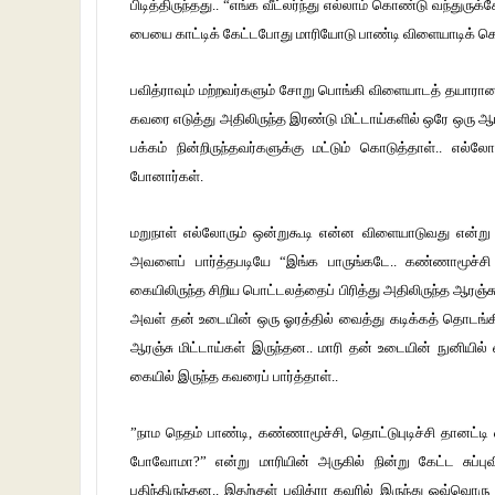
பிடித்திருந்தது.. “எங்க வீட்லர்ந்து எல்லாம் கொண்டு வந்த
பையை காட்டிக் கேட்டபோது மாரியோடு பாண்டி விளையாடிக் கொண
பவித்ராவும் மற்றவர்களும் சோறு பொங்கி விளையாடத் தயாரான
கவரை எடுத்து அதிலிருந்த இரண்டு மிட்டாய்களில் ஒரே ஒரு ஆரஞ
பக்கம் நின்றிருந்தவர்களுக்கு மட்டும் கொடுத்தாள்.. எ
போனார்கள்.
மறுநாள் எல்லோரும் ஒன்றுகூடி என்ன விளையாடுவது என்று 
அவளைப் பார்த்தபடியே “இங்க பாருங்கடே.. கண்ணாமூச்சி
கையிலிருந்த சிறிய பொட்டலத்தைப் பிரித்து அதிலிருந்த ஆரஞ்ச
அவள் தன் உடையின் ஒரு ஓரத்தில் வைத்து கடிக்கத் தொடங்க
ஆரஞ்சு மிட்டாய்கள் இருந்தன.. மாரி தன் உடையின் நுனியில்
கையில் இருந்த கவரைப் பார்த்தாள்..
”நாம நெதம் பாண்டி, கண்ணாமூச்சி, தொட்டுபுடிச்சி தான
போவோமா?” என்று மாரியின் அருகில் நின்று கேட்ட சுப்புவ
பதிந்திருந்தன.. இதற்குள் பவித்ரா கவரில் இருந்து ஒவ்வொரு