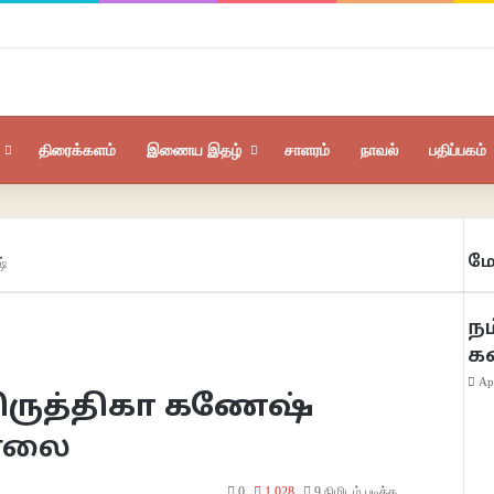
திரைக்களம்
இணைய இதழ்
சாளரம்
நாவல்
பதிப்பகம்
மே
ஷ்
நம
க
Ap
 கிருத்திகா கணேஷ்
சாலை
0
1,028
9 நிமிடம் படிக்க