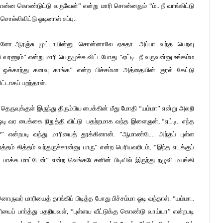
ந்தோன்ன கொண்டுட்டு வருவேன்” என்று மாரி சொன்னதும் “ம்.. நீ வாங்கிட்டு
ொல்லிவிட்டு ஓடினாள் சுப்பு..
வாளோ..ஆரஞ்சு முட்டாயின்னு சொன்னாலே ஏசுதா. அப்பா வந்த பெறவு
 வரணும்” என்று மாரி பெருமூச்சு விட்டபோது ”ஏட்டி.. நீ வருவன்னு உங்கம்ம
 ஒக்காந்து கனவு காங்க” என்ற பிச்சம்மா அத்தையின் குரல் கேட்டு
ட்டாகப் பறந்தாள்.
ெருவுக்குள் இருந்து திரும்பிய பைக்கின் மீது மோதி “யம்மா” என்று அலறி
ஓடி வர பைக்கை நிறுத்தி விட்டு பதற்றமாக வந்த இளைஞன், “ஏட்டி.. எந்த
” என்றபடி வந்து மாரியைத் தூக்கினான். ”ஆமாண்டே.. அந்தப் புள்ள
் கித்தம் வந்துருச்சான்னு பாரு” என்ற பெரியவரிடம், “இந்த எடக்குப்
ட பாக்க மாட்டேன்” என்ற வெங்கடேசனின் பிடியில் இருந்து நழுவி மயங்கி
ுவர் மாரியைத் தாங்கிப் பிடித்த போது பிச்சம்மா ஓடி வந்தாள். “யம்மா..
யைப் பார்த்து பதறியவள், “புள்ளய வீட்டுக்கு கொண்டு வாய்யா” என்றபடி