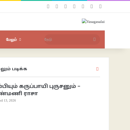
Facebook
X
YouTube
Instagram
புகுபதிகை
சீரற்ற பதிவுகள்
Sidebar
தேடு
மேலும்
லும் படிக்க
Close
்பியும் கருப்பாயி புருசனும் –
ண்மணி ராசா
ril 13, 2026