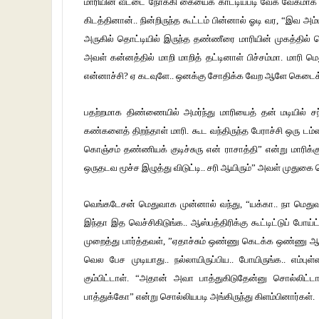
மாரியின் வீட்டை நோக்கி கையைக் காட்டியபடி வேக வேகமாக
கிடத்தினான்.. நின்றிருந்த கூட்டம் பின்னால் ஓடி வர, “இவ அம
அருகில் தொட்டியில் இருந்த தண்ணீரை மாரியின் முகத்தில் த
அவள் கன்னத்தில் மாறி மாறித் தட்டினாள் பிச்சம்மா. மாரி ம
என்னாச்சி? ஏ கடவுளே.. ஒனக்கு சோதிக்க வேற ஆளே கெடைக்கல
பதற்றமாக திண்ணையில் அமர்ந்து மாரியைத் தன் மடியில் ச
கண்களைத் திறந்தாள் மாரி. கூட வந்திருந்த பேராச்சி ஒரு டம்ள
கொஞ்சம் தண்ணியக் குடிச்சுரு என் ராசாத்தி” என்று மாரிக்கு
ஒருதடவ மூச்ச இழுத்து விடுட்டி.. சரி ஆயிரும்” அவள் முதுகை ம
வெங்கடேசன் மெதுவாக முன்னால் வந்து, “யக்கா.. நா மெதுவா
இந்தா இத வெச்சிகிடுங்க.. ஆஸ்பத்திரிக்கு கூட்டிட்டுப் போ
முறைத்து பார்த்தவள், ”ஏதாச்சும் ஒண்ணு கெடக்க ஒண்ணு ஆயிர
வெல பேச முடியாது.. நல்லாயிருப்பிய.. போயிருங்க.. எம்பு
கும்பிட்டாள். “அதான் அவா பாத்துகிடுதேன்னு சொல்லிட்ட
பாத்துக்கோ” என்று சொல்லியபடி அங்கிருந்து கிளம்பினார்கள்.