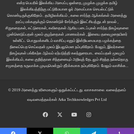
என்ற பெயரில் இலக்கிய அமைப்பு ஒன்றை, முழுக்க முழுக்க தமிழ்
வந்தவர். இருவரும் தேங்காய் நார் அலாவுதீனுக்கு தள்ளி நின்று உதவி செய்யும்
இலக்கியத்திற்கு மட்டுமேயான ஓர் அமைப்பாக செயல்பட்டுக்
மூன்றாவது நபர்கள் என்பது போல அவர் மனதிற்குள் ஓடிக்கொண்டிருக்க
கொண்டிருக்குகிறோம்.. தமிழிலக்கியம் , கலை சார்ந்த ஆக்கங்கள் அனைத்து
வேண்டும்.
தரப்பு மக்களுக்கும் கொண்டுச் சேர்க்கும் இலட்சியத்துடன் நாவல் ,
சிறுகதைகள், கட்டுரைகள், கவிதைகள் ஆகிய படைப்புகள் சார்ந்த நிகழ்வுகளை
முன்னெடுப்பதன் மூலம் குழந்தைகள் ,மாணவர்கள் , இளைய தலைமுறையினர்
சங்கு சத்திரம் என்ற இந்தக் கிராமத்தில் இப்போதுதான்
உள்ளிட்ட பொதுமக்களிடம் வாசிப்பு எனும் இன்றியமையாத பழக்கத்தை
வயற்காடுகள் பிளாட் போட்டு ஓர் அப்துல் கலாம் நகராக உருமாற்றம்
நிலைப்பெற செய்வதன் மூலம் இயலுமென நம்புகிறோம். மேலும், இவர்களை
ஆகிக்கொண்டிருந்தது. ஆங்காங்கே கடைகள் இருந்தன என்றாலும்
நிகழ்வுகள் பங்கேற்க ஆர்வம் ஏற்படுத்தி கலந்துரையாட வைப்பதன் மூலமும்
அதிகமில்லை. கூட்டி வந்தவரின் மருமகன் என் அப்பாவின் ஊர் என்பதால்
இலக்கியம், கலை குறித்தான சிந்தனையும் அறிவுத் தேடலும் சிறந்த நல்லதொரு
சமூகத்தை உருவாக்க முடியுமென்றும் தீர்க்கமாக நம்புகிறோம்.
மேலும் வாசிக்க...
நாங்கள் ஒருவேளை அவருடைய உறவினர்களாக இருக்கலாம் எனச் சந்தேகம்
கொண்டார். அதன்விளைவாக நிறுத்தி ஒரு டீ வாங்கிக் கொடுத்தார். மீண்டும்
பயணம். இன்னும் எவ்வளவு தூரம் போகவேண்டும் என்பதை விட அந்தத்
© 2019 அனைத்து உரிமைகளும் ஒதுக்கப்பட்டது.
வாசகசாலை
. வலைத்தளம்
தேங்காய் நார் அலாவுதீனை திரும்ப இவ்வளவு தூரம் அழைத்து வர எந்தப்
போக்குவரத்தைப் பயன்படுத்துவது எனக் குழப்பமாக இருந்தது.
வடிவமைத்தவர்கள்
Arka Techknowledges Pvt Ltd
“தம்பி வந்துட்டோம்” என்றார். அதே நேரத்தில் அவரது அலைபேசியும் ஒலித்தது.
Facebook
X
YouTube
Instagram
அதில் பேசியவர் ஓர் அவசரச் செய்தியைப் பெற்றுக்கொண்டவர் போலப்
பதற்றமானர். பேசிமுடித்துவிட்டு என்னைப் பார்த்துச் சொன்னார், “கூட