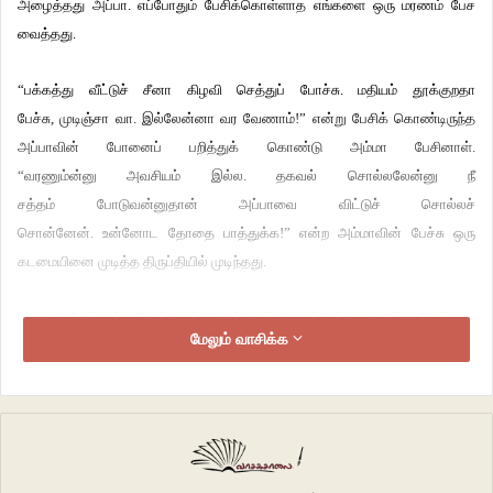
அழைத்தது அப்பா. எப்போதும் பேசிக்கொள்ளாத எங்களை ஒரு மரணம் பேச
வைத்தது.
“பக்கத்து வீட்டுச் சீனா கிழவி செத்துப் போச்சு. மதியம் தூக்குறதா
பேச்சு, முடிஞ்சா வா. இல்லேன்னா வர வேணாம்!” என்று பேசிக் கொண்டிருந்த
அப்பாவின் போனைப் பறித்துக் கொண்டு அம்மா பேசினாள்.
“வரணும்ன்னு அவசியம் இல்ல. தகவல் சொல்லலேன்னு நீ
சத்தம் போடுவன்னுதான் அப்பாவை விட்டுச் சொல்லச்
சொன்னேன். உன்னோட தோதை பாத்துக்க!” என்ற அம்மாவின் பேச்சு ஒரு
கடமையினை முடித்த திருப்தியில் முடிந்தது.
மனைவி கேட்டாள். விபரத்தைச் சொன்னேன். அவள் அப்படியா என்று கேட்டாள்.
மேலும் வாசிக்க
பின் சீனா கிழவி தொடர்பான இரண்டு செய்திகளைச் சொன்னாள். பின் ஒரு
நினைவு கூறல். அம்மாவைப் போலக் கேட்டாள். “நீங்க போறதா இருந்தா போங்க.
நா அம்மாவைக் கூட்டிட்டு ரெண்டு நாள்ல வர்றேன்!” எப்போதும் முரண்டு பிடித்து
முரண்பட்டு நிற்கும் அவளிடம் அந்த அதிகாலையில் ஒரு மாற்றம். திரும்பிப்
படுத்தவள் அப்படியே உறங்கிப் போனாள்.