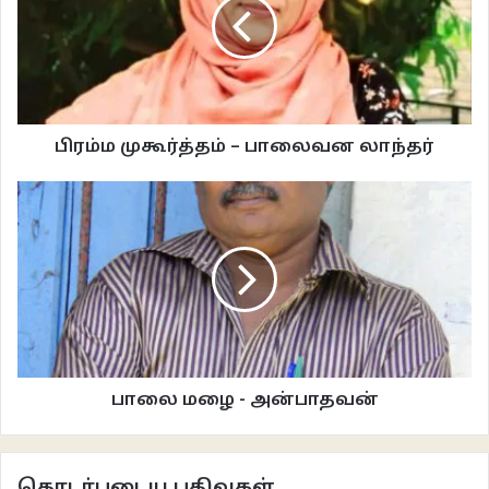
வீடு விற்ற பணத்தை வங்கியில் போட்டு வைத்திருந்தாள். மாதம் ஒருமுறை அதை
எடுக்கச் செல்வாள். சீனா கிழவி வெளியே வருவது இரண்டு விஷயங்களுக்கு.
ஒன்று வங்கி, மற்றொன்று ரேஷன் கடை. பகுதி நேரமாகக் குழந்தைகளுக்குக்
குர்ஆன் சொல்லிக் கொடுத்தாள்.
பிரம்ம முகூர்த்தம் – பாலைவன லாந்தர்
சீனா கிழவியைத் தேடி யாரும் வந்ததில்லை. அவளும் சென்றதில்லை. அம்மா
எவ்வளவு முறை அழைத்தும் எங்கள் வீட்டு வாசலைத் தாண்டி உள்ளே
வந்ததில்லை. தான் ஒரு துரதிர்ஷ்டம் பிடித்தவள் எனச் சொல்லிச் சிரிப்பாள்.
ஊருக்குக் கிளம்ப ஆயத்தமானேன். குளித்துக் கொண்டிருக்கும்
போதே மொபைல் ஒலிக்கும் சப்தம் நிசப்தமாய் கேட்டது. அது தொடர்ந்து
ஒலித்தது. மனைவி எடுத்துப் பேசியதும் அமைதியானது. அது யாராக இருக்கும்
என்ற யோசனையில் வேகமாகக் குளித்து முடித்தேன். அழைத்தது அம்மா
என்றவள் எதிலும் அக்கறை இல்லாதது போலத் திரும்பிப் படுத்துக் கொண்டாள்.
பாலை மழை - அன்பாதவன்
அம்மாவை அழைத்தேன்.
“கிளம்பிட்டியா?”
தொடர்புடைய பதிவுகள்