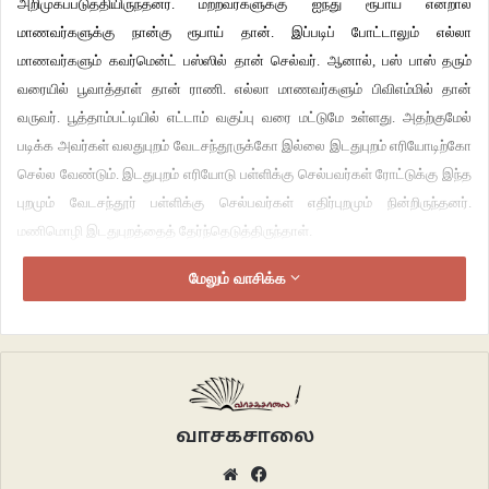
அறிமுகப்படுத்தியிருந்தனர். மற்றவர்களுக்கு ஐந்து ரூபாய் என்றால்
மாணவர்களுக்கு நான்கு ரூபாய் தான். இப்படிப் போட்டாலும் எல்லா
மாணவர்களும் கவர்மென்ட் பஸ்ஸில் தான் செல்வர். ஆனால், பஸ் பாஸ் தரும்
வரையில் பூவாத்தாள் தான் ராணி. எல்லா மாணவர்களும் பிவிஎம்மில் தான்
வருவர். பூத்தாம்பட்டியில் எட்டாம் வகுப்பு வரை மட்டுமே உள்ளது. அதற்குமேல்
படிக்க அவர்கள் வலதுபுறம் வேடசந்தூருக்கோ இல்லை இடதுபுறம் எரியோடிற்கோ
செல்ல வேண்டும். இடதுபுறம் எரியோடு பள்ளிக்கு செல்பவர்கள் ரோட்டுக்கு இந்த
புறமும் வேடசந்தூர் பள்ளிக்கு செல்பவர்கள் எதிர்புறமும் நின்றிருந்தனர்.
மணிமொழி இடதுபுறத்தைத் தேர்ந்தெடுத்திருந்தாள்.
மேலும் வாசிக்க
அதற்கு அவள் தோழிகளே காரணம். முதல் நாள் தனியாக பள்ளிக்குச்
செல்கிறாள். அவளைத் தனியாக இதுவரை வெளியே செல்ல
அனுமதித்ததேயில்லை. செவ்வாய்க்கிழமை நடக்கும் ஊர்ச்சந்தைக்குத் தான்
செல்ல அனுமதிப்பார்கள். வயதுக்கு வந்தபிறகு அதுவும் இல்லை.
“மாப்ள மணிய பாத்துக்கடா” என அப்பா சொன்னாலும் சொன்னார் இந்த
மனோஜ் ஏதோ அவளுக்கு ஒன்றுமே தெரியாத மாதிரி பஸ்ஸுக்காக நின்றிருந்த
வாசகசாலை
அத்தனை பிள்ளைகள் முன்னிலையிலும்,
Website
Facebook