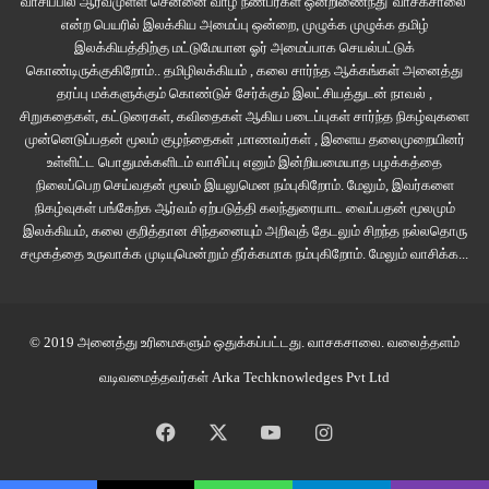
வாசிப்பில் ஆர்வமுள்ள சென்னை வாழ் நண்பர்கள் ஒன்றிணைந்து 'வாசகசாலை'
வரிசையில் ஒருவருக்கு சோறு என அளிக்கப்பட்டிருந்தது. அவளுடைய
என்ற பெயரில் இலக்கிய அமைப்பு ஒன்றை, முழுக்க முழுக்க தமிழ்
தோழிகளுக்குப் பின்பாக வரிசையில் இருந்ததால் அவள் தோழிகள் அனைவரும்
இலக்கியத்திற்கு மட்டுமேயான ஓர் அமைப்பாக செயல்பட்டுக்
உணவு வாங்கி அமர சென்று கொண்டிருந்தனர். அவர்கள் சென்ற பிறகு
கொண்டிருக்குகிறோம்.. தமிழிலக்கியம் , கலை சார்ந்த ஆக்கங்கள் அனைத்து
முட்டையை வாங்கி விட்டுப் போகாமல் மணிமொழிக்காக நின்றிருந்தான்
தரப்பு மக்களுக்கும் கொண்டுச் சேர்க்கும் இலட்சியத்துடன் நாவல் ,
சிறுகதைகள், கட்டுரைகள், கவிதைகள் ஆகிய படைப்புகள் சார்ந்த நிகழ்வுகளை
கருப்பணன். கருப்பணன் தனக்காக நிற்கிறான் என்பதை உணர்ந்த மணிமொழி
முன்னெடுப்பதன் மூலம் குழந்தைகள் ,மாணவர்கள் , இளைய தலைமுறையினர்
வாங்கிவிட்டு வேகமாக அவனைக் கவனிக்காத்து போல, “யேய் நில்லுங்கடி
உள்ளிட்ட பொதுமக்களிடம் வாசிப்பு எனும் இன்றியமையாத பழக்கத்தை
நானும் வரேன்” என ஓடத் தயரானாள்.
நிலைப்பெற செய்வதன் மூலம் இயலுமென நம்புகிறோம். மேலும், இவர்களை
நிகழ்வுகள் பங்கேற்க ஆர்வம் ஏற்படுத்தி கலந்துரையாட வைப்பதன் மூலமும்
இலக்கியம், கலை குறித்தான சிந்தனையும் அறிவுத் தேடலும் சிறந்த நல்லதொரு
“இந்தாள நில்லேன், உங்கூட பேசனும்”
சமூகத்தை உருவாக்க முடியுமென்றும் தீர்க்கமாக நம்புகிறோம்.
மேலும் வாசிக்க...
தன் முயற்சி தோல்வியடைந்த வருத்தத்தில் தன் கண்ணைச் சுருக்கி நாக்கைக்
கடித்துக் கொண்டே திரும்பினாள்.
© 2019 அனைத்து உரிமைகளும் ஒதுக்கப்பட்டது.
வாசகசாலை
. வலைத்தளம்
“எனக்கு முட்ட வேணும்.”
வடிவமைத்தவர்கள்
Arka Techknowledges Pvt Ltd
“அங்க வாங்கிக்கோங்க”
Facebook
X
YouTube
Instagram
“நீதான் எனக்கு தருவேன்னு சத்தியம் பண்ணி சொன்ன. என்னய