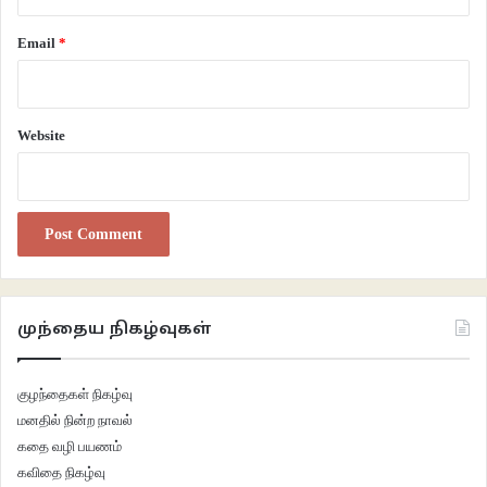
நகர்வதைப் பார்த்தாள்.
Email
*
ஊமத்தஞ்செடியை பிடுங்கி அரைத்து அதனோடு கரியைச் சேர்த்துக்
கொண்டிருக்கும் போது கருப்பணன் மீது அவன் சகாக்கள் கரியைப் பூச அவனும்
சேர்ந்து அவர்கள் மூஞ்சியில் கரியைப் பூச துரத்தினான். இப்படியெல்லாம்
Website
நடக்கும் என்பதாலேயே அவர்கள் சட்டையையும் பேன்ட்டயும் கழட்டிவிட்டு
வீட்டிலிருந்து இதற்காகவே கொண்டு வந்திருந்த டவுசரை அணிந்திருந்தனர். ஒரு
கட்டத்தில் விளையாட்டு தீவிரமடைய அவர்கள் கையில் இருந்த சாந்தையே
எறியத் தொடங்கினர். ரயிலை வேடிக்கை பார்க்க நின்றிருந்த மணிமொழி மீதும்
அவன் வீசியது பட்டிருக்கும். லாவகமாக ஒதுங்கி விட்டாள்.
“நிக்கறதுக்கு வேற இடமே இல்லாத மாறி இங்கனக்குள்ள வந்து நிக்கிறா பாரு.
முந்தைய நிகழ்வுகள்
அங்கிட்டு போ புள்ள.” என கத்தினான்.
கோவத்தில் வாய்க்குள்ளே, “ஆளயும் மண்டயும் பாரு ஆதிவாசி மாறி” என
குழந்தைகள் நிகழ்வு
அவனைத் திட்டிவிட்டு வகுப்பிற்குள் சென்றாள்.
மனதில் நின்ற நாவல்
முதல் நாள் என்பதால் பாடம் நடத்தவில்லை. புத்தகம் கொடுத்து விட்டு
கதை வழி பயணம்
அனைவரது பெயரையும் ஒவ்வொரு ஆசிரியரும் கேட்டுக் கொண்டிருந்தனர்.
கவிதை நிகழ்வு