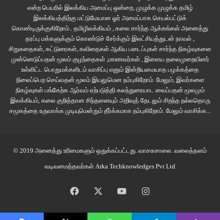
இந்த ஏஞ்சல் உடைக்காக ஒரு காலத்தில் தென்காசி முழுவதும் சங்கரன்
என்ற பெயரில் இலக்கிய அமைப்பு ஒன்றை, முழுக்க முழுக்க தமிழ்
அலைந்திருக்கிறார். மிருதுளா ஆடிய ராதை மனதில் பாட்டிற்கு எத்தனை பேர்
இலக்கியத்திற்கு மட்டுமேயான ஓர் அமைப்பாக செயல்பட்டுக்
கொண்டிருக்குகிறோம்.. தமிழிலக்கியம் , கலை சார்ந்த ஆக்கங்கள் அனைத்து
கைதட்டினார்கள் என்பதுகூட அவருக்குத் தெரியும். அந்த இரவில் அவளை வீடு
தரப்பு மக்களுக்கும் கொண்டுச் சேர்க்கும் இலட்சியத்துடன் நாவல் ,
வரைக்கும் தோளில் தூக்கி வர முடிந்ததை அவள் தன் நண்பர்களிடம்
சிறுகதைகள், கட்டுரைகள், கவிதைகள் ஆகிய படைப்புகள் சார்ந்த நிகழ்வுகளை
சொல்வதை ஓரமாய் நின்று கேட்டிருக்கிறார். எத்தனை வருடங்கள் ஆகிவிட்டன.
முன்னெடுப்பதன் மூலம் குழந்தைகள் ,மாணவர்கள் , இளைய தலைமுறையினர்
உள்ளிட்ட பொதுமக்களிடம் வாசிப்பு எனும் இன்றியமையாத பழக்கத்தை
“இன்னிக்கு எனக்கு ஹாப்பி பர்த்டே” என்றவளிடம் “நல்லா இருடி சாமி” என்றபடி
நிலைப்பெற செய்வதன் மூலம் இயலுமென நம்புகிறோம். மேலும், இவர்களை
நிகழ்வுகள் பங்கேற்க ஆர்வம் ஏற்படுத்தி கலந்துரையாட வைப்பதன் மூலமும்
சாக்லேட்டுகளை எடுத்துக் கொண்டார். “பியூலா குட்டிக்கு இன்னிக்குத்தானா
இலக்கியம், கலை குறித்தான சிந்தனையும் அறிவுத் தேடலும் சிறந்த நல்லதொரு
பொறந்தநாளு” என தலையைத் திருப்பி கேட்டார் சோசப். பியூலா என தனக்குள்
சமூகத்தை உருவாக்க முடியுமென்றும் தீர்க்கமாக நம்புகிறோம்.
மேலும் வாசிக்க...
சொல்லிக்கொண்டார் சங்கரன். மெலிதான புன்னகையுடன் “ஆமா மாமா”
என்றபடி சோசப்பிடம் தட்டுடன் நகர்ந்தாள். நடுங்கும் தனது கைகளால்
அவளுடைய உச்சந்தலையிலிருந்து மோவாய் வரையிலும் சோசப் தடவிப்பார்த்தார்.
© 2019 அனைத்து உரிமைகளும் ஒதுக்கப்பட்டது.
வாசகசாலை
. வலைத்தளம்
கண்ணாடியையும் மீறி அவரது கன்னத்து தசைகள் அசைவது தெரிந்தது.
வடிவமைத்தவர்கள்
Arka Techknowledges Pvt Ltd
கையால் முகத்தை பார்க்க முயற்சிப்பது போலிருந்தது. “புது உடுப்பு
போட்டுருக்கியா சாமி” என கன்னத்தைத் தாங்கியவாறே கேட்டவரிடம் “ஆமா
Facebook
X
YouTube
Instagram
மாமா ஏஞ்சல் டிரெஸ்” என பெருமையாக சொன்னாள்.
கொசுவலைபோல் இருந்த கைப்பகுதியை தடவிப் பார்த்துக் கொண்டே “என்ன