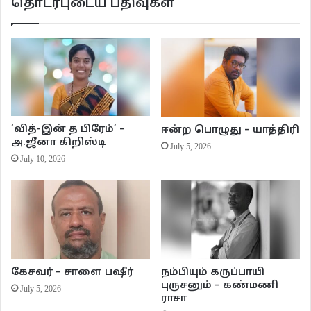
தொடர்புடைய பதிவுகள்
கொண்டிருக்கின்றன. மெழுகுவர்த்தியும், ஜெப மாலைகளும் விற்கும் கடைகள் நீல
நிறப் படுதாக்களுக்குள் இருந்து இன்னும் வெளிவரவில்லை. ஆற்றுப் பாலத்தில்
பஸ்கள் கடக்கும் போது காலுக்கடியில் ஏற்படும் சின்ன அதிர்வுகள் சங்கரனுக்குப்
பிடிக்கும். சுழித்து ஓடும் நீரில் கல்லெறிவதையும், “தொப்ளக்” என்னும்
சத்தத்துடன் கல் மூழ்குவதையும் பார்க்கும் பழக்கம் போன ஞாயிற்றுகிழமை
வரைகூட அவரை விட்டுப் போகவில்லை. பார்வையின் பிடியிலிருந்து நழுவிச்
செல்லும் தண்ணீரைப் பார்த்துக் கொண்டிருப்பது நல்ல அனுபவம் தான்.
‘வித்-இன் த பிரேம்’ –
ஈன்ற பொழுது – யாத்திரி
குத்தாலத் துண்டும், வேட்டியுமாக இப்போதே வாய்க்காலுக்குக் குளிப்பதற்கு
அ.ஜீனா கிறிஸ்டி
July 5, 2026
ஆட்கள் கிளம்பிவிட்டனர். சொசைட்டி பேங்கின் வாசலில் லாரி நின்று
July 10, 2026
கொண்டிருந்தது. மூக்கு நீண்ட லாரிகளை இப்போதெல்லாம் ரோட்டில் பார்க்க
முடிவதில்லை. வானம் மீண்டும் இருட்டிக் கொண்டு வந்தது. ஸ்கூலுக்கு
இன்றைக்கும் லீவு விட்டிருப்பார்கள். அசோக மரங்கள் வரிசையாக நிற்கும்
காம்பவுண்டிற்குள் வரிசையாக தலையைக் குனிந்து “நீராரும் கடலுடுத்த”
பாடுவதற்கு இன்றைக்கு ஆள் இருக்காது.
கேசவர் – சாளை பஷீர்
நம்பியும் கருப்பாயி
ஸ்கூலைக் கடந்தால், இந்த பூமி முழுவதும் இனி யூகலிப்டஸ் காடுதானோ என
புருசனும் – கண்மணி
July 5, 2026
ராசா
எண்ணும்படியாகக் கச்சிதமான அளவுடன் வளர்ந்திருக்கும் யூகலிப்டஸ் மரங்கள்.