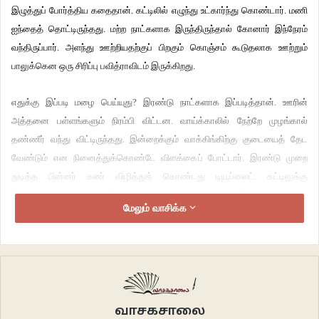
இழுத்துப் போர்த்திய கதைதான். கட்டிலில் எழுந்து உட்கார்ந்து கொண்டார். மணி
ஐந்தைத் தொட்டிருந்தது. மற்ற நாட்களாக இருந்திருந்தால் கோனார் இந்நேரம்
வந்திருப்பார். அளந்து ஊற்றியதற்குப் பிறகும் கொஞ்சம் கூடுதலாக ஊற்றும்
பாலுக்கென ஒரு சிரிப்பு பவித்ராவிடம் இருக்கிறது.
எதுக்கு இப்படி மழை பெய்யுது? இரண்டு நாட்களாக இப்படித்தான். ஊரின்
அத்தனை பள்ளங்களும் நிரம்பி விட்டன. வாய்க்காலில் நேற்றே முழங்கால்
தண்ணீர் வந்து விட்டிருந்தது. இன்றைக்கும் வாக்கிங்கிற்கு குடையைத் தேட
வேண்டும் என நினைத்துக்கொண்டே விளக்கைப் போட்டார். இரண்டு முறை
துடித்த பின்னர் கண் விழித்துக் கொண்டது டியூப்லைட். கட்டிலுக்கு
இணையாகத் தலையுடன் இழுத்துப் போர்த்தியபடி கிடந்த பவித்ராவின் தோளில்
மேலும் வாசிக்க
கை வைத்து, “மணியாச்சு, போய் டீ போடு” என்றார்.
எழுப்புவதற்கு முன்னதாகவே எழுந்து விடுபவளின் இந்த அரிதான உபரித்
தூக்கத்தைக் கெடுப்பது சங்கரனுக்கு சிரமமாகத்தான் இருந்தது. தோளைப்
பிடித்திருக்கும் சுந்தரத்தை அதிசயமாகப் பார்த்தபடியே தலையைச் சுற்றிக்
கொண்டு எழுந்து பாயைப் பரணில் வைத்தபடியே, “கோனார் வந்துட்டரா?”
வாசகசாலை