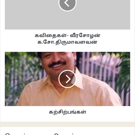
மூலையில் இருந்தும் துல்லியமாக உருவகப்படுத்திவிட முடிகிறது. “கோனார்
எப்பந்தான் வருவாரோ?” என அலுத்துக் கொண்டே புழக்கடைப்பக்கக்
கதவுகளைத் திறந்து விட்டாள். முதுகுக்குப் பின்னால் இருந்து வெக்கையான
காற்று அறைக்குள் இருந்து வெளியேறுவதை உணர முடிந்தது. இரவு முழுவதும்
கவிதைகள்- வீரசோழன்
மழையை உள்வாங்கி இளகியிருந்தது தரை. எதிர் வீட்டு காம்பவுண்டு சுவரில்
க.சோ.திருமாவளவன்
இருந்த திருஷ்டிப் பூசணிக்காய் கழுவி வைத்ததைப் போல் இருக்கிறது. உயரமான
சுவரில் சொட்டையில்லாமல் சுண்ணாம்பு அடித்ததைப்போல் ஈரம் பரவியிருக்கிறது.
வாசலில் நிற்கும் புங்கை மழையின் கனத்தால் குனிந்து நிற்கிறது. நீர்மையின்
பிடியில் சூழல் இருப்பது அவளுக்குப் பிடித்திருந்தது. ஈரத்தை சுமந்து அலையும்
ஒரு மழைக்காற்றுக்கு முகம் கொடுக்க வேண்டும் போல் இருந்தது அவளுக்கு
இப்போது. செம்பருத்திச் செடியில் புதிதாக ஒன்று விரிந்திருந்தது. பவித்ராவின்
காலையை அழகாக்கிவிட ஒரு செம்பருத்திப்பூ போதுமானதாய் இருக்கிறது.
தேரடி வீதிக்கு வந்திருந்தார் சங்கரன். பெரிய ஆஸ்பெஸ்டாஸ் கூடத்திற்குள்
கற்சிற்பங்கள்
நின்றபடியே தூங்கிக் கொண்டிருந்தது தேர். நேராகச் சென்று ஆற்றுப்பாலத்தைத்
தாண்டி புனித வளனார் ஸ்கூல் வரை நடப்பதுதான் தினசரிக் கணக்கு.
கிடையாடுகள் திமுதிமுவென்று நிற்கும் சர்ச்சின் விளக்குகள் எரிந்து