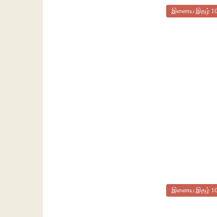
இணைய இதழ் 1
இணைய இதழ் 1