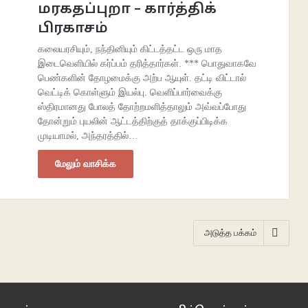
மரகதப்புறா – கார்த்திக்
பிரகாசம்
கலையரசியும், நந்தினியும் கிட்டத்தட்ட ஒரு மாத
இடைவெளியில் கர்ப்பம் தரித்தார்கள். *** பொதுவாகவே
பெண்களின் தோழமைக்கு அற்ப ஆயுள். தட்டி விட்டால்
வெட்டிக் கொள்ளும் இயல்பு. வெளிப்பார்வைக்கு
ஸ்திரமானது போலத் தோற்றமளித்தாலும் அவ்வப்போது
தோன்றும் புயலின் ஆட்டத்திற்குத் தாக்குப்பிடிக்க
முடியாமல், அந்தரத்தில்…
மேலும் வாசிக்க
அடுத்த பக்கம்