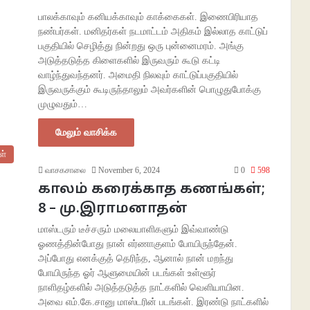
பாலக்காவும் கனியக்காவும் காக்கைகள். இணைபிரியாத
நண்பர்கள். மனிதர்கள் நடமாட்டம் அதிகம் இல்லாத காட்டுப்
பகுதியில் செழித்து நின்றது ஒரு புன்னைமரம். அங்கு
அடுத்தடுத்த கிளைகளில் இருவரும் கூடு கட்டி
வாழ்ந்துவந்தனர். அமைதி நிலவும் காட்டுப்பகுதியில்
இருவருக்கும் கூடிருந்தாலும் அவர்களின் பொழுதுபோக்கு
முழுவதும்…
மேலும் வாசிக்க
ள்
வாசகசாலை
November 6, 2024
0
598
காலம் கரைக்காத கணங்கள்;
8 – மு.இராமனாதன்
மாஸ்டரும் டீச்சரும் மலையாளிகளும் இவ்வாண்டு
ஓணத்தின்போது நான் எர்ணாகுளம் போயிருந்தேன்.
அப்போது எனக்குத் தெரிந்த, ஆனால் நான் மறந்து
போயிருந்த ஓர் ஆளுமையின் படங்கள் உள்ளூர்
நாளிதழ்களில் அடுத்தடுத்த நாட்களில் வெளியாயின.
அவை எம்.கே.சானு மாஸ்டரின் படங்கள். இரண்டு நாட்களில்