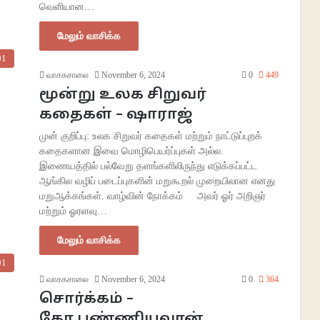
வெளியான…
மேலும் வாசிக்க
01
வாசகசாலை
November 6, 2024
0
449
மூன்று உலக சிறுவர்
கதைகள் – ஷாராஜ்
முன் குறிப்பு: உலக சிறுவர் கதைகள் மற்றும் நாட்டுப்புறக்
கதைகளான இவை மொழிபெயர்ப்புகள் அல்ல.
இணையத்தில் பல்வேறு தளங்களிலிருந்து எடுக்கப்பட்ட
ஆங்கில வழிப் படைப்புகளின் மறுகூறல் முறையிலான எனது
மறுஆக்கங்கள். வாழ்வின் நோக்கம் அவர் ஓர் அறிஞர்
மற்றும் ஓரளவு…
மேலும் வாசிக்க
01
வாசகசாலை
November 6, 2024
0
364
சொர்க்கம் –
கோ.புண்ணியவான்