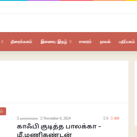
திரைக்களம்
இணைய இதழ்
சாளரம்
நாவல்
பதிப்பகம்
ம்
வாசகசாலை
November 6, 2024
0
469
காஃபி குடித்த பாலக்கா –
மீ.மணிகண்டன்