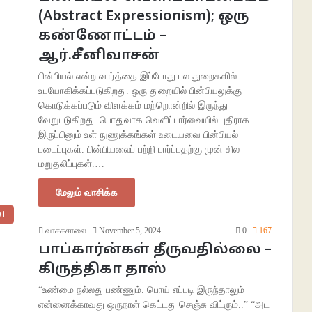
(Abstract Expressionism); ஒரு
கண்ணோட்டம் –
ஆர்.சீனிவாசன்
பின்பியல் என்ற வார்த்தை இப்போது பல துறைகளில்
உபயோகிக்கப்படுகிறது. ஒரு துறையில் பின்பியலுக்கு
கொடுக்கப்படும் விளக்கம் மற்றொன்றில் இருந்து
வேறுபடுகிறது. பொதுவாக வெளிப்பார்வையில் புதிராக
இருப்பினும் உள் நுணுக்கங்கள் உடையவை பின்பியல்
படைப்புகள். பின்பியலைப் பற்றி பார்ப்பதற்கு முன் சில
மறுதலிப்புகள்.…
மேலும் வாசிக்க
01
வாசகசாலை
November 5, 2024
0
167
பாப்கார்ன்கள் தீருவதில்லை –
கிருத்திகா தாஸ்
“உண்மை நல்லது பண்ணும். பொய் எப்படி இருந்தாலும்
என்னைக்காவது ஒருநாள் கெட்டது செஞ்சு விட்ரும்..” “அட