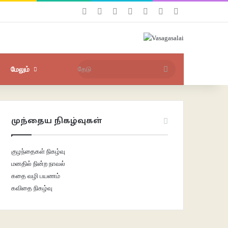
Facebook
X
YouTube
Instagram
புகுபதிகை
சீரற்ற பதிவுகள்
Sidebar
தேடு
மேலும்
முந்தைய நிகழ்வுகள்
குழந்தைகள் நிகழ்வு
மனதில் நின்ற நாவல்
கதை வழி பயணம்
கவிதை நிகழ்வு