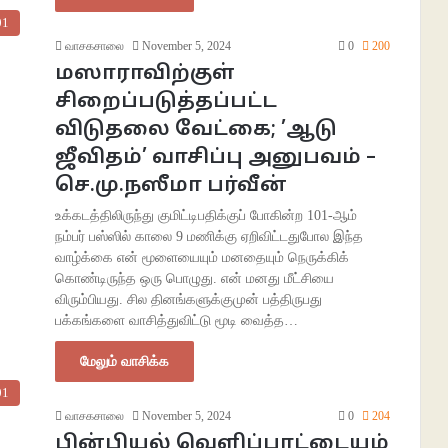
01
வாசகசாலை
November 5, 2024
0
200
மஸாராவிற்குள்
சிறைப்படுத்தப்பட்ட
விடுதலை வேட்கை; ’ஆடு
ஜீவிதம்’ வாசிப்பு அனுபவம் –
செ.மு.நஸீமா பர்வீன்
உக்கடத்திலிருந்து குமிட்டிபதிக்குப் போகின்ற 101-ஆம்
நம்பர் பஸ்ஸில் காலை 9 மணிக்கு ஏறிவிட்டதுபோல இந்த
வாழ்க்கை என் மூளையையும் மனதையும் நெருக்கிக்
கொண்டிருந்த ஒரு பொழுது. என் மனது மீட்சியை
விரும்பியது. சில தினங்களுக்குமுன் பத்திருபது
பக்கங்களை வாசித்துவிட்டு மூடி வைத்த…
மேலும் வாசிக்க
01
வாசகசாலை
November 5, 2024
0
204
பின்பியல் வெளிப்பாட்டையம்