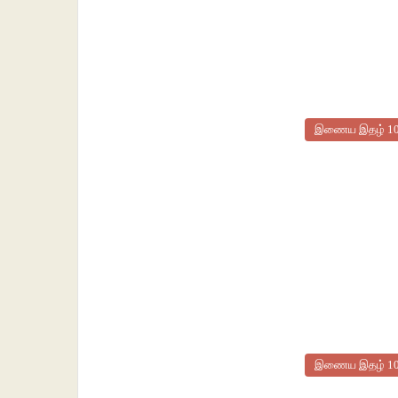
இணைய இதழ் 1
இணைய இதழ் 1