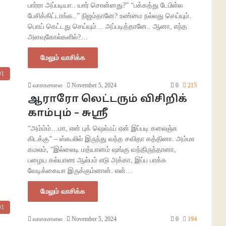
பார்ரா அப்படியா.. யார் சொன்னது?” “பக்கத்து டேபிள்ல
பேசிக்கிட்டாங்க..” நிஜம்தானே? உண்மை நல்லது செய்யும்.
பொய் கெட்டது செய்யும்… அப்படித்தானே.. ஆனா, எந்த
அளவுகோல்களில்?…
மேலும் வாசிக்க
01
வாசகசாலை
November 5, 2024
0
215
ஆராரோ லெட்டரும் விசிறிக்
காம்பும் – சுஶ்ரீ
“அம்ம்ம்…மா, என் புக் ஷெல்ஃப் ஏன் இப்படி கலைஞ்சு
கிடக்கு” – ஸ்கூலில் இருந்து வந்த சவிதா கத்தினா. அம்மா
கமலம், ”இல்லைடி மத்யானம் ஷங்கு வந்திருந்தானா,
பழைய கல்யாண ஆல்பம் எடு அக்கா, இப்ப பாக்க
வேடிக்கையா இருக்கும்னான். என்…
மேலும் வாசிக்க
01
வாசகசாலை
November 5, 2024
0
194