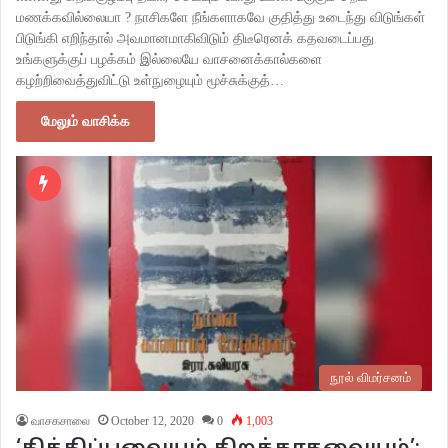
மணக்கவில்லையா ? நாசிகளே நீங்களாகவே குதித்து உடைந்து விடுங்கள்
பிடுங்கி எறிந்தால் அவமானமாகிவிடும் திடீரெனக் கதவடைப்பது
உங்களுக்குப் பழக்கம் இல்லையே வாசனைக்கால்களை
கழற்றிவைத்துவிட்டு உள்நுழையும் மூச்சுக்குத்…
மேலும் வாசிக்க
நூல் விமர்சனம்
வாசகசாலை
October 12, 2020
0
1,003