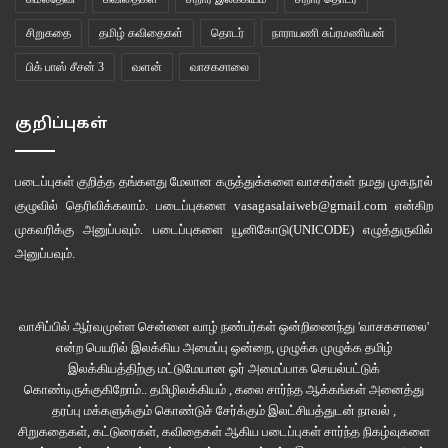
சிறுகதை
தமிழ் கவிதைகள்
தொடர்
நாராயணி சுப்ரமணியன்
பிக் பாஸ் சீசன் 3
வளன்
வாசகசாலை
குறிப்புகள்
படைப்புகள் குறித்த தங்களது மேலான கருத்துக்களை வாசகர்கள் நமது
முகநூல்
குழுவில்
தெரிவிக்கலாம். படைப்புகளை
vasagasalaiweb@gmail.com
என்கிற
முகவரிக்கு அனுப்பவும். படைப்புகளை
யூனிகோடு(UNICODE)
எழுத்துருவில்
அனுப்பவும்.
வாசிப்பில் ஆர்வமுள்ள சென்னை வாழ் நண்பர்கள் ஒன்றிணைந்து 'வாசகசாலை'
என்ற பெயரில் இலக்கிய அமைப்பு ஒன்றை, முழுக்க முழுக்க தமிழ்
இலக்கியத்திற்கு மட்டுமேயான ஓர் அமைப்பாக செயல்பட்டுக்
கொண்டிருக்குகிறோம்.. தமிழிலக்கியம் , கலை சார்ந்த ஆக்கங்கள் அனைத்து
தரப்பு மக்களுக்கும் கொண்டுச் சேர்க்கும் இலட்சியத்துடன் நாவல் ,
சிறுகதைகள், கட்டுரைகள், கவிதைகள் ஆகிய படைப்புகள் சார்ந்த நிகழ்வுகளை