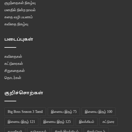
குழந்தைகள் நிகழ்வு
மனதில் நின்ற நாவல்
கதை வழி பயணம்
கவிதை நிகழ்வு
படைப்புகள்
கவிதைகள்
கட்டுரைகள்
சிறுகதைகள்
தொடர்கள்
குறிச்சொற்கள்
Big Boss Season 3 Tamil
இணைய இதழ் 75
இணைய இதழ் 100
இணைய இதழ் 121
இணைய இதழ் 125
இலக்கியம்
கட்டுரை
கமலதேவி
கவிதைகள்
சிறார் இலக்கியம்
சிறார் தொடர்