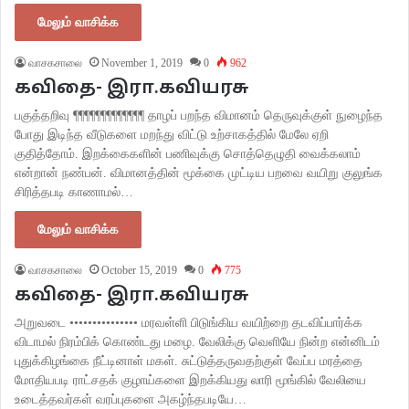
மேலும் வாசிக்க
வாசகசாலை
November 1, 2019
0
962
கவிதை- இரா.கவியரசு
பகுத்தறிவு ¶¶¶¶¶¶¶¶¶¶¶¶¶ தாழப் பறந்த விமானம் தெருவுக்குள் நுழைந்த
போது இடிந்த வீடுகளை மறந்து விட்டு உற்சாகத்தில் மேலே ஏறி
குதித்தோம். இறக்கைகளின் பணிவுக்கு சொத்தெழுதி வைக்கலாம்
என்றான் நண்பன். விமானத்தின் மூக்கை முட்டிய பறவை வயிறு குலுங்க
சிரித்தபடி காணாமல்…
மேலும் வாசிக்க
வாசகசாலை
October 15, 2019
0
775
கவிதை- இரா.கவியரசு
அறுவடை ••••••••••••••• மரவள்ளி பிடுங்கிய வயிற்றை தடவிப்பார்க்க
விடாமல் நிரம்பிக் கொண்டது மழை. வேலிக்கு வெளியே நின்ற என்னிடம்
புதுக்கிழங்கை நீட்டினாள் மகள். சுட்டுத்தருவதற்குள் வேப்ப மரத்தை
மோதியபடி ராட்சதக் குழாய்களை இறக்கியது லாரி மூங்கில் வேலியை
உடைத்தவர்கள் வரப்புகளை அகழ்ந்தபடியே…