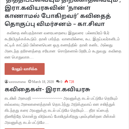
‘தித்திப்பவையும் திறக்காதவையும்’;
இரா.கவியரசுவின் ‘நாளை
காணாமல் போகிறவர்’ கவிதைத்
தொகுப்பு விமர்சனம் – கா.சிவா
கவிதை என்பதற்கான வரையறையை இதுவரை பல்லாயிரம் பேர்
கூறியிருக்கக்கூடும். தான் பார்த்த வானவில்லை, கூட இருப்பவர்களிடம்
சுட்டிக் காட்டும் பிள்ளையென ஒரு கணத்தில் தான் கண்ட அல்லது
அடைந்த தரிசனத்தை சரியான சொற்களால் பிறரிடம் கூறுவது கவிதை
என பொதுவாக…
மேலும் வாசிக்க
வாசகசாலை
March 18, 2020
0
728
கவிதைகள்- இரா.கவியரசு
கடலின் அமைதி ~~~~~~~~~~~~~ அவனுக்கு கடல் மட்டுமே தெரியும்
எவ்வளவு அலைகளைத்தான் தொடர்ந்து அடுக்குவாய் என சலித்துக்
கிடந்தது கரை அவனுக்கு கடல் மட்டுமே தெரியும்… தீரா உப்பைத்
திணித்தே கொன்று விடுவாய் போலிருக்கிறது புலம்புகின்றன மீன்கள்
அவனுக்கு கடல் மட்டுமே…