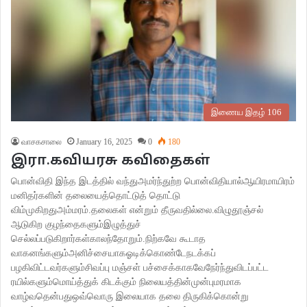
இணைய இதழ் 106
வாசகசாலை
January 16, 2025
0
180
இரா.கவியரசு கவிதைகள்
பொன்விதி இந்த இடத்தில் வந்துஅமர்ந்துற்ற பொன்விதியால்ஆயிரமாயிரம்
மனிதர்களின் தலையைத்தொட்டுத் தொட்டு
விம்முகிறதுஅம்மரம்.தலைகள் என்றும் தீருவதில்லை.விழுதூஞ்சல்
ஆடுகிற குழந்தைகளும்இழுத்துச்
செல்லப்படுகிறார்கள்காலந்தோறும்.நிற்கவே கூடாத
வாகனங்களும்அனிச்சையாகஓடிக்கொண்டேநடக்கப்
பழகிவிட்டவர்களும்சிவப்பு மஞ்சள் பச்சைக்காகவேநேர்ந்துவிடப்பட்ட
ரயில்களும்மொய்த்துக் கிடக்கும் நிலையத்தின்முன்புமரமாக
வாழ்வதென்பதுஒவ்வொரு இலையாக தலை திருகிக்கொன்று