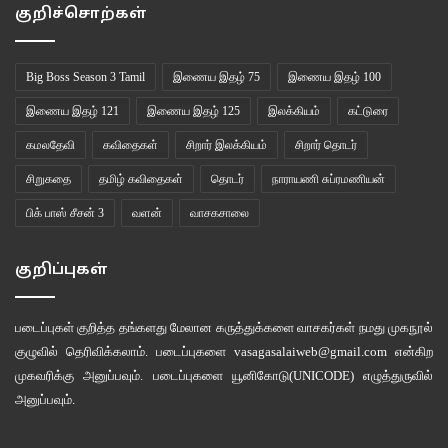
“
சரி
அழாத
”
என்றாள்
இவள்
.
குறிச்சொற்கள்
“
லெட்
மீ
க்ரை
.
வெளிய
தான்
எப்போதுமே
சிரிச்சுகிட்டு
பொம்ம
மாதிரியே
Big Boss Season 3 Tamil
இணைய இதழ் 75
இணைய இதழ் 100
நிக்கிறோமே
.
இங்கயாவது
அழுதுக்கறேன்
.
மேக்கப்
கலைஞ்சுடுமோன்னு
கவலபட
வேணாம்
பாரு
”
என்றாள்
லீனா
.
இணைய இதழ் 121
இணைய இதழ் 125
இலக்கியம்
கட்டுரை
கமலதேவி
கவிதைகள்
சிறார் இலக்கியம்
சிறார் தொடர்
“
ப்லாக்
ஹிம்
”
என்றாள்
இவள்
தன்
புது
கை
கடிகாரத்தைக்
கழட்டிக்கொண்டே
.
சிறுகதை
தமிழ் கவிதைகள்
தொடர்
நாராயணி சுப்ரமணியன்
“
வாவ்
இட்
லுக்ஸ்
ஸ்டன்னிங்
,
ஹௌ
வாஸ்
ஹீ
”
என்றாள்
லீனா
கண்ணீரைத்
பிக் பாஸ் சீசன் 3
வளன்
வாசகசாலை
துடைத்துக்கொண்டே
.
குறிப்புகள்
“
ஸிவீட்
அன்ட்
ஜென்ட்டில்
.
அவரோட
வீட்ட
நீ
பாக்கனும்ம்ம்
”
என்று
எக்லேர்ஸ்
டப்பாவை
அவளிடம்
நீட்டினாள்
.
படைப்புகள் குறித்த தங்களது மேலான கருத்துக்களை வாசகர்கள் நமது
முகநூல்
குழுவில்
தெரிவிக்கலாம். படைப்புகளை
vasagasalaiweb@gmail.com
என்கிற
“
யூ
ஹேட்
செக்ஸ்
இன்
த
ஃபர்ஸ்ட்
மீட்
!!”
என்று
தன்
படுக்கையில்
படுத்தாள்
லீனா
முகவரிக்கு அனுப்பவும். படைப்புகளை
யூனிகோடு(UNICODE)
எழுத்துருவில்
அனுப்பவும்.
“
ஃபைனலி
ஐ
காட்
டூ
நோ
வாட்
ஆர்கேசம்
இஸ்
”
என்றாள்
இவள்
.