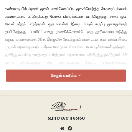
கண்ணாடியில்
அவன்
முகம்
.
எண்ணெய்யில்
முக்கியெடுத்த
கோரைப்புல்லைப்
படிமானமாகப்
பரப்பிவிட்டது
போலப்
பின்பக்கமாக
வாரியிருந்தது
தலை
முடி
.
அவன்
உற்றுப்
பார்த்தான்
.
ஒரு
வெள்ளி
இழை
மட்டும்
கருப்பு
முலாமுக்குத்
தப்பியிருந்தது
. “
டாமிட்
”
என்று
முனகிக்கொண்டே
ஒரு
தூரிகையை
எடுத்து
கருப்பு
வண்ணத்தை
அந்த
இழையில்
தேய்த்துக்கொண்டான்
.
கண்களின்
இமை
முடிகள்
அவனது
கூரிய
பார்வையோடு
வாள்
சண்டை
போட்டுக்கொண்டிருந்தன
.
குனிந்து
கைக்கடிகாரத்தைப்
பார்த்தான்
.
அவசரமாக
அங்கிருந்து
நகர்ந்தான்
. LV
என்று
குறியிட்டிருந்த
சிறு
பணப்பையை
பேண்ட்
பின்பாக்கெட்டில்
வைத்துக்கொண்டு
கைக்கடிகாரத்தில்
எதையோ
தட்டினான்
.
வாசல்
கதவு
மேலும் வாசிக்க
திறந்து
மின்
விளக்கு
அணைந்தது
.
காருக்குள்,
“
யூ
சே
இட்
பெஸ்ட்
வென்
யூ
சே
நத்திங்
அட்
ஆல்
”
என்று
ஒலித்துக்கொண்டிருந்தது
.
அவன்
அலைபேசியில்
குறுஞ்செய்தி
வந்தது
. “
டால்
”
என்ற
பெயரும்
ஒரு
இளம்பெண்ணின்
முகமும்
அலைபேசி
வெளிச்சத்தில்
மின்னின
.
வாசகசாலை
Website
Facebook
“
ஹாய்
டால்
,
அஞ்சு
நிமிஷத்துல
இருப்பேன்
”
என்று
குரல்
செய்தி
ஒன்றை