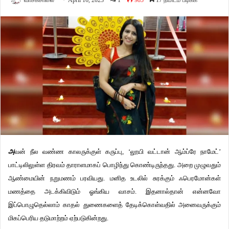
வாசகசாலை
April 16, 2023
1
985
17 நிமிடம் படிக்க
அ
வன்
நீல
வண்ண
காலருக்குள்
கருப்பு,
‘
லூயி
வட்டான்
ஆம்ப்ரே
நாமேட்
’
பாட்டிலிலுள்ள
திரவம்
தாராளமாகப்
பொழிந்து
கொண்டிருந்தது
.
அறை
முழுவதும்
ஆண்மையின்
நறுமணம்
பரவியது
.
மனித
உடலில்
சுரக்கும்
ஃபெரமோன்கள்
மணத்தை
அடக்கிவிடும்
ஓங்கிய
வாசம்
.
இதனால்தான்
என்னவோ
இப்பொழுதெல்லாம்
காதல்
துணைகளைத்
தேடிக்கொள்வதில்
அனைவருக்கும்
மிகப்பெரிய
தடுமாற்றம்
ஏற்படுகின்றது
.