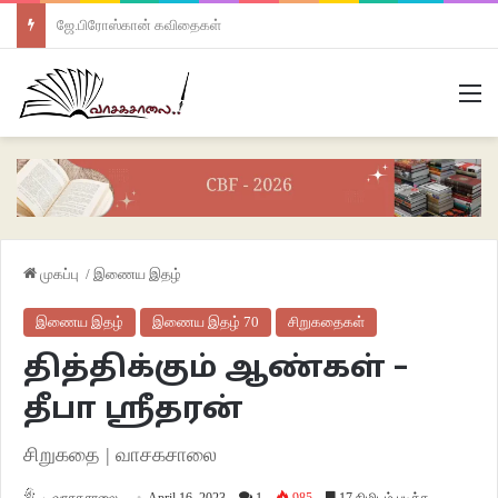
ஜே.பிரோஸ்கான் கவிதைகள்
M
முகப்பு
/
இணைய இதழ்
இணைய இதழ்
இணைய இதழ் 70
சிறுகதைகள்
தித்திக்கும் ஆண்கள் –
தீபா ஸ்ரீதரன்
சிறுகதை | வாசகசாலை