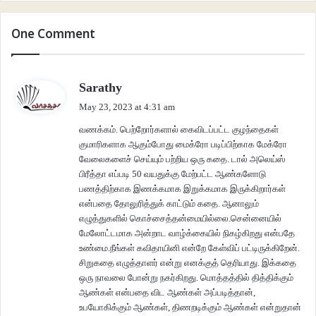
“
ஹாஹா
ஹாஹா
”
என்ற
ஆரவாரப்
புன்னகையும்
, “
ம்ஹ்ஹூ
”
என்ற
நளினப்
One Comment
புன்னகையும்
ஒன்றையொன்று
அடக்காமல்
சரி
விகிதத்தில்
கலந்து
குழைந்தன,
அவர்கள்
குடித்த
காப்பியின்
டிக்காஷன்
–
பால்
விகிதத்தைப்
போலவே
.
இருவரும்
எழுந்து
நடந்தனர்
.
சர்வர்
ஒருவர்
வேகமாக
வந்து
ஒரு
டப்பாவை
அவனிடம்
s
Sarathy
a
நீட்டினார்
.
May 23, 2023 at 4:31 am
y
வணக்கம். பெற்றோர்களால் கைவிடப்பட்ட குழந்தைகள்
s
“
ஃபார்
யூ
,
எக்லேர்ஸ்
”
என்று
அவளிடம்
கொடுத்தான்
.
குமாரிகளாக ஆகும்போது மைக்ரோ படிப்பிற்காக மேக்ரோ
:
வேலைகளைச் செய்யும் பற்றிய ஒரு கதை. டால் அலெய்ஸ்
“
ஸ்வீட்
ஆப்ஃ
யூ
”
என்று
வாங்கிக்
கொண்டாள்
.
பிரீத்தா எப்படி 50 வயதுக்கு மேற்பட்ட ஆண்களோடு
பணத்திற்காக இணக்கமாக இறுக்கமாக இருக்கிறார்கள்
என்பதை தோலுரித்துக் காட்டும் கதை. ஆனாலும்
கார்
வேகமாக
ஒரு
பங்களாவிற்குள்
நுழைந்தது
.
அவர்கள்
காரிலிருந்து
எழுத்துகளில் கொச்சைத்தன்மையில்லை.சென்னையில்
இறங்கும்போதே
வீடு
திறக்கப்பட்டிருந்தது
.
அவர்கள்
உள்ளே
நுழைய
நுழைய
மின்
மேலோட்டமாக அன்றாட வாழ்க்கையில் நிகழ்கிறது என்பதே
விளக்குகளும்
,
குளிர்சாதனங்களும்
ஒவ்வொன்றாய்
தானாக
இயங்க
உண்மை.நீங்கள் கவிதாயினி என்றே கேள்விப் பட்டிருக்கிறேன்.
சிறுகதை எழுத்தாளர் என்று எனக்குத் தெரியாது. இக்கதை
ஆரம்பித்தன
.
அவன்
அவளைப்
படுக்கையறைக்கு
அழைத்துச்
சென்றான்
.
ஒரு நாவலை போன்று நகர்கிறது. மொத்தத்தில் தித்திக்கும்
ஆண்கள் என்பதை விட ஆண்கள் அப்படித்தான்,
கதவு
மூடிக்கொண்டது
.
சற்று
நேரம்
கழித்து
இருள்
திணறி
மெலிதாக
வெளிச்சம்
உபயோகிக்கும் ஆண்கள், திணறடிக்கும் ஆண்கள் என்றுதான்