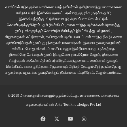
“
அன்ட்
எ
ரோலக்ஸ்
”
என்று
அவள்
கொடுத்த
கடிகாரத்தைக்
கையில்
வாசிப்பில் ஆர்வமுள்ள சென்னை வாழ் நண்பர்கள் ஒன்றிணைந்து 'வாசகசாலை'
கட்டிக்கொண்டு
கண்ணைச்
சிமிட்டினாள்
லீனா
.
என்ற பெயரில் இலக்கிய அமைப்பு ஒன்றை, முழுக்க முழுக்க தமிழ்
இலக்கியத்திற்கு மட்டுமேயான ஓர் அமைப்பாக செயல்பட்டுக்
கொண்டிருக்குகிறோம்.. தமிழிலக்கியம் , கலை சார்ந்த ஆக்கங்கள் அனைத்து
“
ஃப்ஃபூ
,
கிஃப்ட்ஸ்
ஆர்
நாட்
எக்சைட்டிங்
மீ
எனிமோர்
லீனா
”
தரப்பு மக்களுக்கும் கொண்டுச் சேர்க்கும் இலட்சியத்துடன் நாவல் ,
சிறுகதைகள், கட்டுரைகள், கவிதைகள் ஆகிய படைப்புகள் சார்ந்த நிகழ்வுகளை
“
மூனு
வருஷமா
சுகர்
பேபியா
இருக்கேன்
எனக்கு
இப்பவும்
கிஃப்ட்ஸ்
முன்னெடுப்பதன் மூலம் குழந்தைகள் ,மாணவர்கள் , இளைய தலைமுறையினர்
எக்சைட்டிங்தாம்பா
”
என்றாள்
லீனா.
உள்ளிட்ட பொதுமக்களிடம் வாசிப்பு எனும் இன்றியமையாத பழக்கத்தை
நிலைப்பெற செய்வதன் மூலம் இயலுமென நம்புகிறோம். மேலும், இவர்களை
நிகழ்வுகள் பங்கேற்க ஆர்வம் ஏற்படுத்தி கலந்துரையாட வைப்பதன் மூலமும்
இருவரும்
ஒரே
பௌட்டிங்
போசில்
வெவ்வேறு
உருவங்களாக
செல்ஃபீ
இலக்கியம், கலை குறித்தான சிந்தனையும் அறிவுத் தேடலும் சிறந்த நல்லதொரு
சட்டகத்துக்குள்
உறைந்தார்கள்
.
சமூகத்தை உருவாக்க முடியுமென்றும் தீர்க்கமாக நம்புகிறோம்.
மேலும் வாசிக்க...
அடுத்த
நாள்
அவள்
வகுப்பறையில்
கடைசி
இருக்கையில்
அமர்ந்து
அவசர
அவசரமாக
எதையோ
தேடிக்கொண்டிருந்தாள்
.
பின்
அங்கே
கூடி
சிரித்துப்
© 2019 அனைத்து உரிமைகளும் ஒதுக்கப்பட்டது.
வாசகசாலை
. வலைத்தளம்
பேசிக்கொண்டிருந்த
மாணவர்களிடம்
சென்று
ஒரு
குறிப்பு
நோட்டை
வடிவமைத்தவர்கள்
Arka Techknowledges Pvt Ltd
கொடுக்குமாறு
கேட்டாள்
.
அங்கிருந்த
யாரும்
அவளைச்
சட்டை
செய்யாமல்
பேசிக்கொண்டிருந்தனர்
.
அவள்
வெருட்டெனத்
திரும்பி
நடந்தாள்
. “
சுகர்
கேண்டி
Facebook
X
YouTube
Instagram
ஸ்பைசி
கேண்டியா
போகுதுன்னு
”
சிரிப்புக்கு
நடுவுல
ஒரு
குரல்
.
அந்த
ஸப்ரிங்