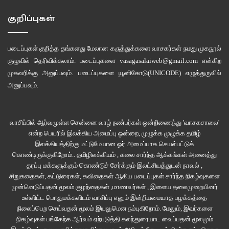
போய், கால பைரவ பூஜை செய்யத் தவறியதேயில்லை. அதில் அவர் மிகவும்
பிடிவாதமாகவே இருந்தார். விடுமுறை கிடைக்காத நாட்களில் மருத்துவ விடுப்பு
குறிப்புகள்
எடுக்கவும் தயங்கியதில்லை.’
படைப்புகள் குறித்த தங்களது மேலான கருத்துக்களை வாசகர்கள் நமது
முகநூல்
அந்த வழிபாட்டையெல்லாம் கணவன் இறந்த கையோடு – அவனை அவமதித்துத்
குழுவில்
தெரிவிக்கலாம். படைப்புகளை
vasagasalaiweb@gmail.com
என்கிற
தண்டிப்பதுபோல் – பாக்கியம், உடனே நிறுத்திக் கொண்டாள். மாதவன் பிறந்த
முகவரிக்கு அனுப்பவும். படைப்புகளை
யூனிகோடு(UNICODE)
எழுத்துருவில்
மூன்றாவது மாதம், அவளுடைய சிநேகிதியுடன் புருஷனுக்கிருந்த கள்ளத்
அனுப்பவும்.
தொடர்பு தெரிய வந்ததும், மூட்டைப் பூச்சி மருந்தைக் குடித்து, ஒரு வாரம்
ஆஸ்பத்திரியில் சாகக் கிடந்த ரணம், பாக்கியத்திற்கு இன்னும்கூட வலித்தது.
வாசிப்பில் ஆர்வமுள்ள சென்னை வாழ் நண்பர்கள் ஒன்றிணைந்து 'வாசகசாலை'
அதனால், புருஷனின் பிறந்த நாளெல்லாம் இப்போது, காலண்டரில் சில தினங்கள்
என்ற பெயரில் இலக்கிய அமைப்பு ஒன்றை, முழுக்க முழுக்க தமிழ்
இலக்கியத்திற்கு மட்டுமேயான ஓர் அமைப்பாக செயல்பட்டுக்
கழித்தே கிழிக்கப் பட்டன.
கொண்டிருக்குகிறோம்.. தமிழிலக்கியம் , கலை சார்ந்த ஆக்கங்கள் அனைத்து
தரப்பு மக்களுக்கும் கொண்டுச் சேர்க்கும் இலட்சியத்துடன் நாவல் ,
சுவாமிகள், ஜென்ம அஷ்டமியன்று பக்தர்கள் பைரவருக்கு விரதம் காத்து, பஞ்ச
சிறுகதைகள், கட்டுரைகள், கவிதைகள் ஆகிய படைப்புகள் சார்ந்த நிகழ்வுகளை
தீபம் ஏற்றி வணங்கி வந்தால் தீராத தொல்லைகளும் தீர்ந்து போகும் ஐதீகத்தைச்
முன்னெடுப்பதன் மூலம் குழந்தைகள் ,மாணவர்கள் , இளைய தலைமுறையினர்
உள்ளிட்ட பொதுமக்களிடம் வாசிப்பு எனும் இன்றியமையாத பழக்கத்தை
சொன்னார். செவ்வரளி மாலை சாற்றி வணங்கினால் இன்னும் சிரேஸ்டமென்றும்,
நிலைப்பெற செய்வதன் மூலம் இயலுமென நம்புகிறோம். மேலும், இவர்களை
பகவானின் முழுக் கடாட்சமும் கிட்டுமென்றும் விதந்தோதினார்.
நிகழ்வுகள் பங்கேற்க ஆர்வம் ஏற்படுத்தி கலந்துரையாட வைப்பதன் மூலமும்