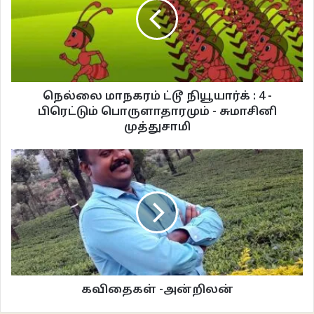
எல்லோரும் திரும்பவும் மகிழ்ச்சியான மனநிலைக்கு வந்தனர். ஆனால்
சாவித்துளையைப் பார்ப்பதற்கு இன்னும் ஐடியா கிடைக்கவில்லை.
அப்போது தான் அந்த சூப்பர் ஐடியா கிடைத்தது பாலாவிற்கு.
நெல்லை மாநகரம் ட்டூ நியூயார்க் : 4 -
பிரெட்டும் பொருளாதாரமும் - சுமாசினி
“ஐடியா கண்டுபிடிச்சேனே
முத்துசாமி
பிடிச்சேனே…
சூப்பரான ஐடியா ஒண்ணு
நான் கண்டுபிடிச்சேனே”
என்று பாடத் தொடங்கினான்.
என்ன ஐடியா என்று தெரியாமலே வழக்கம்போல எல்லோரும் கோரஸ் பாட
ஆரம்பித்தனர்.
கவிதைகள் -அன்றிலன்
“ஐடியா கண்டுபிடிச்சானே