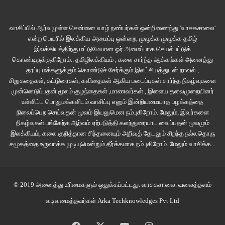
துவங்கினான். அதிக உயரம் பறக்க முடியாததால், கொஞ்சம் எக்கி
சாவித் துவாரத்தில் இறகை நுழைத்தான்.
வாசிப்பில் ஆர்வமுள்ள சென்னை வாழ் நண்பர்கள் ஒன்றிணைந்து 'வாசகசாலை'
என்ற பெயரில் இலக்கிய அமைப்பு ஒன்றை, முழுக்க முழுக்க தமிழ்
இலக்கியத்திற்கு மட்டுமேயான ஓர் அமைப்பாக செயல்பட்டுக்
அப்போது வேகமாக ராம் தூக்கி எறியப்பட்டான். அதே விசையில் பாலாவும்
கொண்டிருக்குகிறோம்.. தமிழிலக்கியம் , கலை சார்ந்த ஆக்கங்கள் அனைத்து
கொஞ்சம் போய் விழுந்தான். எல்லோரும் அதிர்ச்சியில் ஆழ்ந்தனர்.
தரப்பு மக்களுக்கும் கொண்டுச் சேர்க்கும் இலட்சியத்துடன் நாவல் ,
சிறுகதைகள், கட்டுரைகள், கவிதைகள் ஆகிய படைப்புகள் சார்ந்த நிகழ்வுகளை
அப்படி என்னதான் நடந்தது?
முன்னெடுப்பதன் மூலம் குழந்தைகள் ,மாணவர்கள் , இளைய தலைமுறையினர்
உள்ளிட்ட பொதுமக்களிடம் வாசிப்பு எனும் இன்றியமையாத பழக்கத்தை
நிலைப்பெற செய்வதன் மூலம் இயலுமென நம்புகிறோம். மேலும், இவர்களை
தொடரும்
…
நிகழ்வுகள் பங்கேற்க ஆர்வம் ஏற்படுத்தி கலந்துரையாட வைப்பதன் மூலமும்
இலக்கியம், கலை குறித்தான சிந்தனையும் அறிவுத் தேடலும் சிறந்த நல்லதொரு
சமூகத்தை உருவாக்க முடியுமென்றும் தீர்க்கமாக நம்புகிறோம்.
மேலும் வாசிக்க...
சிறார் இலக்கியம்
சிறார் தொடர்
சௌமியா ரெட்
வானவில் தீவு
© 2019 அனைத்து உரிமைகளும் ஒதுக்கப்பட்டது.
வாசகசாலை
. வலைத்தளம்
வடிவமைத்தவர்கள்
Arka Techknowledges Pvt Ltd