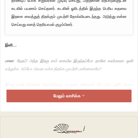
தாண்டிப் போக சிறுவர்கள் முடிவு செய்து, அதற்கான ஏற்பாடுகளுடன்
கடலில் பயணம் செய்தனர். கடலின் ஓரிடத்தில் இருந்த பெரிய கதவை
இறகை வைத்துத் திறக்கும் முயற்சி தோல்வியடைந்தது. அடுத்து என்ன
செய்வது எனத் தெரியாமல் குழம்பினர்.
இனி…
பாலா
: ஹேய்! அந்த இறகு ராம் கையில இருந்தப்போ தானே கலர்கலரா ஒளி
வந்துச்சு. அப்போ அவன வச்சு திறக்க முயற்சி பண்ணலாமே?
இங்கு தான் பிரச்னை ஆரம்பித்தது. ராமுவும் மகேஷும் கிட்டதட்ட ஒரே அளவு
கனம், ஒருவர் மேல் ஒருவர் ஏறி நின்று கொள்ளலாம். ஆனால் பாலாவோ பயங்கர
மேலும் வாசிக்க
ஒல்லி. அவனை எல்லோரும் தூக்கலாமே தவிர, அவனால் யாரையும் தூக்க
முடியாது.
இப்போது ராமிற்கு கதவின் மேலே உள்ள சாவியின் துளை தெரிய வேண்டுமெனில்,
இருவர் உயரத்திற்கு தூக்கினால்தான் முடியும். மீண்டும் குழப்பம் அதிகரித்தது.