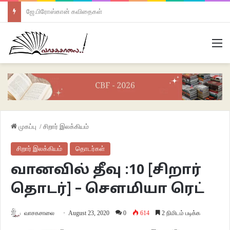
ஜே.பிரோஸ்கான் கவிதைகள்
M
முகப்பு
/
சிறார் இலக்கியம்
சிறார் இலக்கியம்
தொடர்கள்
வானவில் தீவு :10 [சிறார்
தொடர்] – சௌமியா ரெட்
வாசகசாலை
August 23, 2020
0
614
2 நிமிடம் படிக்க