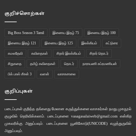
நடக்கவில்லை.
குறிச்சொற்கள்
ராம்
: அட என்னடா இது? ஒன்னுமே நடக்க மாட்டேங்குது. இறகுல ஒரு சக்தியும்
இல்ல.
Big Boss Season 3 Tamil
இணைய இதழ் 75
இணைய இதழ் 100
அம்மு மீன்
: கவலைப்படாத ராம். முன்ன நீ ஆழ்ந்த சிந்தனையில இருந்த. நாங்க
இணைய இதழ் 121
இணைய இதழ் 125
இலக்கியம்
கட்டுரை
எவ்ளோ சத்தம் போட்ட அப்புறம் தான் உனக்கு தெரிஞ்சது. அதே கவனத்தோட
கமலதேவி
கவிதைகள்
சிறார் இலக்கியம்
சிறார் தொடர்
உட்காரு.
சிறுகதை
தமிழ் கவிதைகள்
தொடர்
நாராயணி சுப்ரமணியன்
ராம் அப்படியே அமர்ந்து, இறகை மேலே கீழே அசைத்துக் கொண்டே ஒரே
பிக் பாஸ் சீசன் 3
வளன்
வாசகசாலை
விஷயத்தை நினைக்க ஆரம்பித்தான். நிஜமாகவே கொஞ்சம் பறந்தான். அதற்கு
மேல் போக முடியவில்லை. எல்லோரும் ஆச்சரியத்தில் வாயைப் பிளந்து பார்த்துக்
குறிப்புகள்
கொண்டிருந்தனர்.
படைப்புகள் குறித்த தங்களது மேலான கருத்துக்களை வாசகர்கள் நமது
முகநூல்
சரி இது தான் வழி.
குழுவில்
தெரிவிக்கலாம். படைப்புகளை
vasagasalaiweb@gmail.com
என்கிற
முகவரிக்கு அனுப்பவும். படைப்புகளை
யூனிகோடு(UNICODE)
எழுத்துருவில்
பாலா கீழே நிற்க, ராம் அவன் மேல் ஏறி நின்று, அதே மாதிரி இறகை அசைத்துக்
அனுப்பவும்.
கொண்டே ஒரே விஷயத்தில் கவனமாயிருந்தான். மெல்லப் பறக்கத்