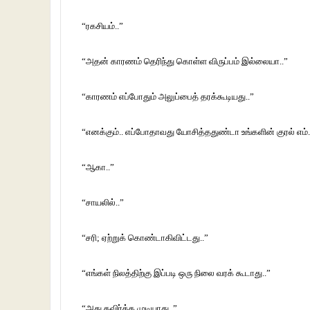
“ரகசியம்..”
“அதன் காரணம் தெரிந்து கொள்ள விருப்பம் இல்லையா..”
“காரணம் எப்போதும் அலுப்பைத் தரக்கூடியது..”
“எனக்கும்.. எப்போதாவது யோசித்ததுண்டா உங்களின் குரல் எம்.எ
“ஆகா..”
“சாயலில்..”
“சரி; ஏற்றுக் கொண்டாகிவிட்டது..”
“எங்கள் நிலத்திற்கு இப்படி ஒரு நிலை வரக் கூடாது..”
“அது தவிர்க்க முடியாது..”