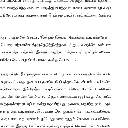
வர மாட்டேன்‘ என்ற குரல் கேட்டது. அவளிடம் அதற்கு ஏராளமான பதில்கள்
டக்கி வைத்திருந்த குடையை எடுத்து விரித்தாள். ஏனோ அவளை மீறி வரும்
ிந்தே நடந்தன. தன்னை சுற்றி இருக்கும் யாவற்றிற்கும் கட்டளை பிறக்கும்
ு பலதும் பின் தொடர, ‘இன்னும் இல்லை.. தேடிக்கொண்டிருக்கிறேன்..’
ப்பெயரை ஏற்கனவே தேர்ந்தெடுத்திருந்தாள். அது அவளுக்கே உண்டான
பாதுகாத்து வந்தாள். இதைத் தெரிந்த அக்குடையும் நமட்டுச் சிரிப்பை
ற்படுத்தாதே’ என்று செல்லமாகக் கடிந்து கொண்டாள்.
 அந்த நிலத்தில் இவர்களுக்கான கடைசி அறுவடை என்பதை நினைக்கையில்
ு இழுக்க அவளது குடையை தன்னோடு பிடித்துக் கொண்டாள். அவர்களின்
மாறப்போகிறது. இங்கிருந்து பிழைப்பதற்காக எங்கோ போகப் போகிறோம்
லும் மீண்டும் மீண்டும் அவளை அந்த எண்ணங்கள் சுற்றி வந்து கொண்டே
 வைத்திருக்கிறாரா அப்பா என்று தோன்றியது. நினைவு தெரிந்த நாள் முதல்
ந்து கொண்டிருந்தது. இப்படியாக இது முடியும் என்று எண்ணியதில்லை.
ல் வரும் என்பதை அவளால் இப்போது வரை ஏற்றுக் கொள்ள முடியவில்லை.
்குத் தயாராகி இருந்த கேரட்களில் ஒன்றை எடுத்துக் கொண்டாள். அங்கேயே