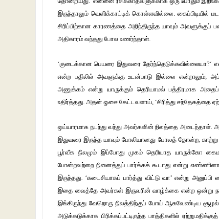
தோன்றியது. ‘என்னை ரசிக்காதவளுக்காக ஒரு போதும் இறங்கி 
இருந்தாலும் வெளிக்காட்டிக் கொள்ளவில்லை. கைப்பிடியில் ம
சிரிப்பிற்கான காரணத்தை அறிந்திருந்த யாவும் அவளுக்குப் பண
அதிகாரம் வந்தது போல உணர்ந்தாள்.
‘குடைக்கான பெயரை இதுவரை தேர்ந்தெடுக்கவில்லையா?‘ என்ற
என்ற பதிலில் அவளுக்கு உடன்பாடு இல்லை என்றாலும், அ
அணுக்கம் என்று யாருக்கும் தெரியாமல் பத்திரமாக அதைப் 
உதிர்த்தது. அதன் ஓசை கேட்டவளாய், ‘சிரித்து சந்தேகத்தை ஏ
ஒய்யாரமாக நடந்து வந்து அவர்களின் நிலத்தை அடைந்தாள்.
இதுவரை இருந்த யாவும் போலியானது போலத் தோன்ற, காற்ற
பூர்வீக நிலமும் இப்போது முகம் தெரியாத யாருக்கோ கை
போன்றவற்றை நினைத்துப் பார்க்கக் கூடாது என்று எண்ணினா
இருந்தது. ‘கடைசியாகப் பார்த்து விட்டு வா’ என்று அனுப்பி
இதை வைத்தே அவர்கள் இருவரின் வாழ்க்கை என்ற ஒன்று நகர்
இங்கிருந்து வேறொரு நிலத்திற்குப் போய் ஆகவேண்டிய சூழ
அடுக்கடுக்காக பிரிக்கப்பட்டிருந்த பாத்திகளில் ஏற்றுமதிக