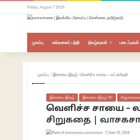
Friday, August 7 2026
முகப்பு
எங்களைப் பற்றி
நிகழ்வுகள்
படைப்புகள்
முகப்பு
/
இணைய இதழ்
/
வெளிச்ச சாயை – லட்சுமிஹர்
இணைய இதழ்
இணைய இதழ் 96
சிறுகதைக
வெளிச்ச சாயை – ல
சிறுகதை | வாசக
வாசகசாலை
June 19, 2024