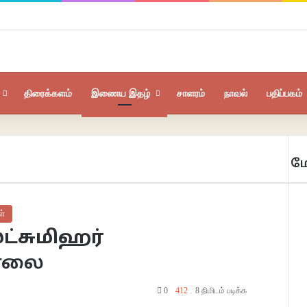
திரைக்களம்
இணைய இதழ்
சாளரம்
நாவல்
பதிப்பகம்
மே
Clo
ள்
ட்சுமிஹர்
சாலை
0
412
8 நிமிடம் படிக்க