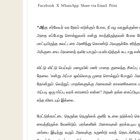
Facebook
X
WhatsApp
Share via Email
Print
“அ
ந்த சர்வேயர் வர நேரம் எடுக்கும் போல, நீ மழ வரதுக்குள
அதை எப்போது சொல்லுவார் என்று காத்திருந்தவள் போல வே
மாட்டியிருந்த சுவட்டரை அணிந்து கொண்டு அவளுக்கே உரித்த
அக்குடையை அவளைத் தவிர யாரும் பயன்படுத்தக் கூடாது என்ப
விட்டு விட்டு பெய்யும் மழையில் மண் பாதை குலைந்த சிகப்பு
தேவை ‘என்று அப்பா ஒவ்வொரு முறை சொல்லும் போதும் அவளு
தோன்றும். வெற்றுப் பாதங்களுக்கு அவைகள் காலணிகளாக மாற 
அப்படி ஒரு ஈர்ப்பு வரக் காரணம் என்ன? அதன் தங்க கைப்பிடிய
எந்த விடையும் இல்லை..
மேட்டுக்காட்டை நெருங்க நெருங்கக் குளிர் உடலை நடுக்கம் 
வைத்திருக்க வேண்டும். மரங்களின் அசைவுகள் தரக்கூடிய 
மார்பை இடித்து வரும் அளவுக்கு உருண்டு வரத் தொடங்கிய