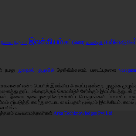
இலக்கியம்
கவிதைகள
கட்டுரை
கமலதேவி
இணைய இதழ் 125
கள் நமது
முகநூல் குழுவில்
தெரிவிக்கலாம். படைப்புகளை
vasagas
சகசாலை' என்ற பெயரில் இலக்கிய அமைப்பு ஒன்றை, முழுக்க முழுக்க 
அனைத்து தரப்பு மக்களுக்கும் கொண்டுச் சேர்க்கும் இலட்சியத்துடன
்கள் , இளைய தலைமுறையினர் உள்ளிட்ட பொதுமக்களிடம் வாசிப்பு எ
்வம் ஏற்படுத்தி கலந்துரையாட வைப்பதன் மூலமும் இலக்கியம், கலை 
 வாசிக்க...
த்தளம் வடிவமைத்தவர்கள்
Arka Techknowledges Pvt Ltd