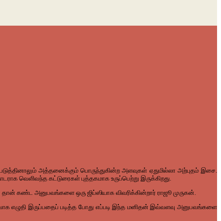
டுத்தினாலும் அத்தனைக்கும் பொருந்துகின்ற அளவுகள் ஏதுமில்லா அற்புதம் இசை.
டராக வெளிவந்த கட்டுரைகள் புத்தகமாக உருப்பெற்று இருக்கிறது.
ல் தான் கண்ட அனுபவங்களை ஒரு ஜிப்ஸியாக விவரிக்கின்றார் ராஜூ முருகன்.
ளிவாக எழுதி இருப்பதைப் படித்த போது எப்படி இந்த மனிதன் இவ்வளவு அனுபவங்களை