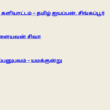
யாட்டம் – தமிழ் ஐயப்பன், சிங்கப்பூர்
– இளையவன் சிவா
்பனுபவம் – யமக்குன்று