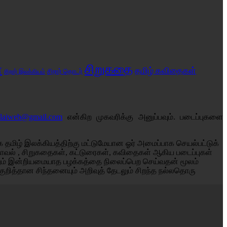
சிறுகதை
்
தமிழ் கவிதைகள்
சிறார் இலக்கியம்
சிறார் தொடர்
alaiweb@gmail.com
என்கிற முகவரிக்கு அனுப்பவும். படைப்புகளை
தமிழ் இலக்கியத்திற்கு மட்டுமேயான ஓர் அமைப்பாக செயல்பட்டுக்
் நாவல் , சிறுகதைகள், கட்டுரைகள், கவிதைகள் ஆகிய படைப்புகள்
னும் இன்றியமையாத பழக்கத்தை நிலைப்பெற செய்வதன் மூலம்
குறித்தான சிந்தனையும் அறிவுத் தேடலும் சிறந்த நல்லதொரு