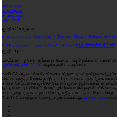
கவிதைகள்
கட்டுரைகள்
சிறுகதைகள்
தொடர்கள்
குறிச்சொற்கள்
இணைய இதழ் 100
இணைய இதழ் 75
இணைய இதழ் 121
Big Boss Season 3 Tamil
வாசகசாலை
தொடர்
வளன்
நாராயணி சுப்ரமணியன்
பிக் பாஸ் சீசன் 3
குறிப்புகள்
படைப்புகள் குறித்த தங்களது மேலான கருத்துக்களை வாசகர்
யூனிகோடு(UNICODE)
எழுத்துருவில் அனுப்பவும்.
வாசிப்பில் ஆர்வமுள்ள சென்னை வாழ் நண்பர்கள் ஒன்றிணைந்து 'வா
கொண்டிருக்குகிறோம்.. தமிழிலக்கியம் , கலை சார்ந்த ஆக்கங்கள் 
சார்ந்த நிகழ்வுகளை முன்னெடுப்பதன் மூலம் குழந்தைகள் ,மாணவர
இயலுமென நம்புகிறோம். மேலும், இவர்களை நிகழ்வுகள் பங்கேற்க ஆர
சமூகத்தை உருவாக்க முடியுமென்றும் தீர்க்கமாக நம்புகிறோம்.
மேலும்
© 2019 அனைத்து உரிமைகளும் ஒதுக்கப்பட்டது.
வாசகசாலை
. வலை
Facebook
X
YouTube