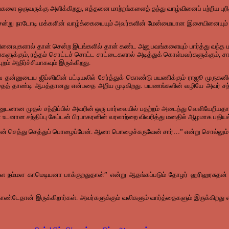
ஒருவருக்கு அளிக்கிறது, எத்தனை மாற்றங்களைத் தந்து வாழ்வினைப் பற்றிய புரித
ென்று நாடோடி மக்களின் வாழ்க்கையையும் அவர்களின் மேன்மையான இசையினையும் நேர
ினைவுகளால் தான் சென்ற இடங்களில் தான் கண்ட அனுபவங்களையும் பார்த்து வந்த
ாரர்களுக்கும், ரத்தம் சொட்டச் சொட்ட சாட்டைகளால் அடித்துக் கொள்பவர்களுக்கும், ச
் அதிர்ச்சியாகவும் இருக்கிறது.
னுடைய ஜிப்ஸியின் பட்டியலில் சேர்த்துக் கொண்டு பயணிக்கும் ராஜூ முருகனின் எ
 தாண்டி ஆபத்தானது என்பதை அறிய முடிகிறது. பயணங்களின் வழியே அவர் சந்தித
னுடனான முதல் சந்திப்பில் அவரின் ஒரு பார்வையில் பதற்றம் அடைந்து வெளியேறி
 உடனான சந்திப்பு கேப்டன் பிரபாகரனின் வரலாற்றை விவரித்து மனதில் ஆழமாக பதியச்
்க, நான் செத்து செத்துப் பொழைப்பேன். ஆனா பொழைச்சுருவேன் சார்…” என்று சொல்லும்
 நம்மள காமெடியனா பாக்குறதுதான்” என்று ஆதங்கப்படும் தோழர் ஹரிஹரசுதன் எ
ொண்டேதான் இருக்கிறார்கள். அவர்களுக்கும் வலிகளும் வார்த்தைகளும் இருக்கிறது