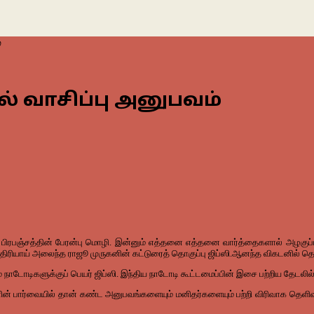
்
ல் வாசிப்பு அனுபவம்
. பிரபஞ்சத்தின் பேரன்பு மொழி. இன்னும் எத்தனை எத்தனை வார்த்தைகளால் அழகுப்ப
திரியாய் அலைந்த ராஜூ முருகனின் கட்டுரைத் தொகுப்பு ஜிப்ஸி.ஆனந்த விகடனில் தொ
 நாடோடிகளுக்குப் பெயர் ஜிப்ஸி. இந்திய நாடோடி கூட்டமைப்பின் இசை பற்றிய தேடலி
ைஞனின் பார்வையில் தான் கண்ட அனுபவங்களையும் மனிதர்களையும் பற்றி விரிவாக தெ