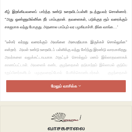
கீழ் இறங்கியவளைப் பார்த்த உண்டு உறைவிடப்பள்ளி நடத்துபவர் சொன்னார்.
“அது ஒண்ணுமில்லீங்க நீர் பாம்புதான். தவளைகள், படுக்குற ரூம் வரைக்கும்
சகஜமாக வந்து போகுது. அதனால பாம்பும் வர பழகியாச்சி. நீங்க வாங்க…’
”டீச்சர் வர்றது வரைக்கும் அவங்கள அமைதியாக இருக்கச் சொல்லுங்க”
என்றார். அவள் உண்டு உறைவிடப் பள்ளிக்கு வந்து சேர்ந்து இரண்டு வாரமாகிறது.
அவர்களை வலுக்கட்டாயமாக அதட்டிச் சொல்லும் மனம் இல்லாதவளாகக்
காணப்பட்டாள். அவளைக் கண்ட குழந்தைகள் தடுமாற்றம் இல்லாமல் குடும்ப
உறுப்பினர்களிடம் பழகுவதைப்போல் பேசிக்கொண்டார்கள். குழந்தைகள்
குளித்து சீருடைகள் அணிந்திருந்தனர். சில குழந்தைகள் கலர் ஆடை
மேலும் வாசிக்க
உடுத்தியிருந்தனர். முன்னறையில் வகுப்பு வாரியாகப் பிரித்து உட்கார வைத்தாள்.
அழுகை, சிரிப்பு, கூச்சல், விளையாட்டு, சண்டை இவைகளுக்கு நடுவே வெளியில்
நோட்டமிட்டவாறே இருந்தாள்.
வகுப்பிற்குள் நுழைந்த ஆசிரியருக்கு வணக்கம் சொல்லி உட்கார்ந்து கொண்டனர்
மாணவர்கள். சற்று நேரத்திற்குப் பின் அவரின் அதட்டலில் அமைதியானார்கள்.
வாசகசாலை