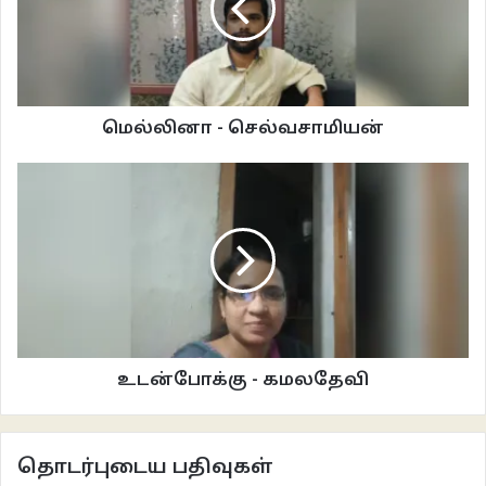
பகல் நேரங்களில் அன்னிச்சையாக எல்லா வேலைகளையும் தானே செய்து
முடித்தாலும், இரவு வந்தவுடனே துயரம் அவளோடு பற்றிக்கொள்கிறது. இப்போது
தூங்கக் கிடைத்திருக்கும் இரவுகளை நினைத்து சந்தோஷப்படுவதா இல்லை,
அவனோடு வாழ்க்கையைத் துவங்கிய நாளில் இருந்தே தூக்கம் தொலைத்த
மெல்லினா - செல்வசாமியன்
இரவுகளை நினைத்து வருத்தப்படுவதா?. இது போன்ற எண்ணங்கள் தன்னை
பலவீனப்படுத்துவதாக உணர்ந்தாள்.
இரவு நேரம் தூக்கம் வர மறுக்கும் பொழுதுகளில் எண்ணங்கள்
ஆக்கிரமித்துக்கொள்கின்றன. தூக்கத்தில் சத்தமிட்ட குழந்தைகளைப் போய்ப்
பார்த்து வந்தாள். தனிமையின் வருத்தங்கள் சிதறி ஓடியபடியே இருந்தன.
எண்ணங்கள் ஓங்கி எழுவதும், பின் தானாக சமாதானம் செய்து கொள்ளுவதும்,
அவளுக்குள் பலர் பேசிச் செல்வதாகவே குழம்பிக்கிடந்தாள். சிந்தால் சோப்பின்
வாசனை கொஞ்ச நேரமாகவே வந்து‍ கொண்டிருந்தது. சுற்றி ஒரு தடவை
உடன்போக்கு - கமலதேவி
பார்த்தாள். சோப்பின் கவர் படுக்கும் இடத்தில் கிடந்தது. பிள்ளைகளிடம்
குப்பைகளை சரியான இடத்தில் கூட்டி வைக்க சொல்ல வேண்டும் என தனக்குள்
சொல்லிக்கொண்டாள்.
தொடர்புடைய பதிவுகள்