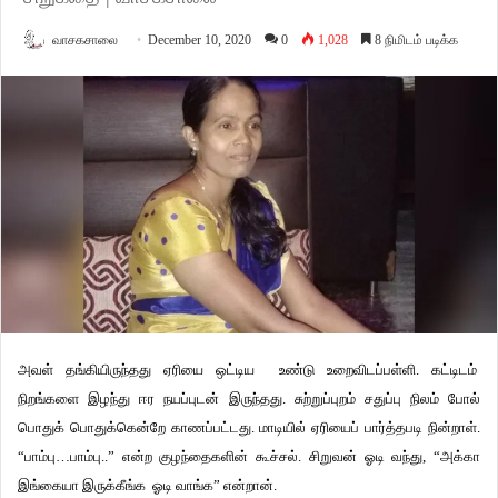
வாசகசாலை
December 10, 2020
0
1,028
8 நிமிடம் படிக்க
அவள் தங்கியிருந்தது ஏரியை ஒட்டிய உண்டு உறைவிடப்பள்ளி. கட்டிடம்
நிறங்களை இழந்து ஈர நயப்புடன் இருந்தது. ­­சுற்றுப்புறம் சதுப்பு நிலம் போல்
பொதுக் பொதுக்கென்றே காணப்பட்டது. மாடியில் ஏரியைப் பார்த்தபடி நின்றாள்.
“பாம்பு…பாம்பு..” என்ற குழந்தைகளின் கூச்சல். சிறுவன் ஓடி வந்து, “அக்கா
இங்கையா இருக்கீங்க ஓடி வாங்க” என்றான்.