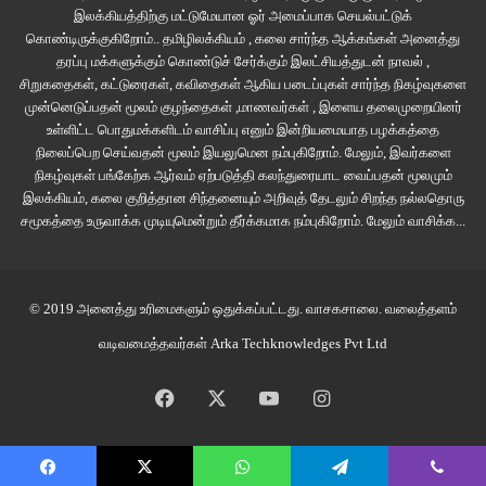
இலக்கியத்திற்கு மட்டுமேயான ஓர் அமைப்பாக செயல்பட்டுக்
தார்ச்சாலைகள். நீருக்குள் மூழ்கியபடியே இருந்து திறந்துகொள்ளும் விழிகளில்
கொண்டிருக்குகிறோம்.. தமிழிலக்கியம் , கலை சார்ந்த ஆக்கங்கள் அனைத்து
தெரியும் மங்கலான காட்சிகள் எங்கும். இன்று இரவை மட்டும் கடந்துவிட
தரப்பு மக்களுக்கும் கொண்டுச் சேர்க்கும் இலட்சியத்துடன் நாவல் ,
வேண்டும். தெருக்களைக் கடந்து மெயின் ரோட்டை எட்டிருயிருந்தாள்.
சிறுகதைகள், கட்டுரைகள், கவிதைகள் ஆகிய படைப்புகள் சார்ந்த நிகழ்வுகளை
முன்னெடுப்பதன் மூலம் குழந்தைகள் ,மாணவர்கள் , இளைய தலைமுறையினர்
தொலைநோக்கிக்கான கண்களை சுமந்து சென்றாள். பெருத்த சத்தத்தை
உள்ளிட்ட பொதுமக்களிடம் வாசிப்பு எனும் இன்றியமையாத பழக்கத்தை
விடவும் மெதுவாகப் பேசும் பேச்சுகள் எண்ணத்தில் சீக்கிரமாக வந்தடைந்து
நிலைப்பெற செய்வதன் மூலம் இயலுமென நம்புகிறோம். மேலும், இவர்களை
நிறைத்துக்கொள்கின்றன. அவனது இசைவுகளும் அப்படித்தானே இருந்தது.
நிகழ்வுகள் பங்கேற்க ஆர்வம் ஏற்படுத்தி கலந்துரையாட வைப்பதன் மூலமும்
இலக்கியம், கலை குறித்தான சிந்தனையும் அறிவுத் தேடலும் சிறந்த நல்லதொரு
சமூகத்தை உருவாக்க முடியுமென்றும் தீர்க்கமாக நம்புகிறோம்.
மேலும் வாசிக்க...
எவ்வளவு மெளனமான இளநீல நிறச்சுவர்கள். எல்லா உணர்வுகளையும் ஒரே
கொட்டாவியில் உள்ளே அமுக்கிவிடும் ஒரு ராட்சதனின் தோற்றம்.
தனக்குத்தானே பேசுபவளாக.
© 2019 அனைத்து உரிமைகளும் ஒதுக்கப்பட்டது.
வாசகசாலை
. வலைத்தளம்
அவரவர் வீட்டிற்குள் முடங்கும் நேரம் வெளியில் உலவுவது வேதனை. எத்தனை
வடிவமைத்தவர்கள்
Arka Techknowledges Pvt Ltd
நாளைக்குத்தான் இப்படிக் கடத்துவது. யாருக்கும் தெரியாமல் ஆந்தையைப்
போல் விழித்திருந்து… காலையில் போய் இரவில் நடந்ததைப் பற்றி பேசினால்
Facebook
X
YouTube
Instagram
மீண்டும் வெளியேற்றப்படுவோம் என்பதை நினைவில் வைத்தவாறே, காலை
வேலைகளை செய்து முடித்து, கிடைக்கும் வேளைகளில் தூங்கி எழும்பி…
மீண்டும் இரவு வரும்போது இன்றேனும் இவ்விடம் நிலைக்காதா என்ற