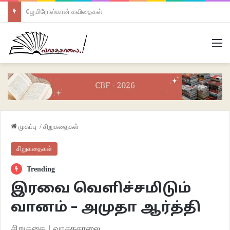
ஜே.பிரோஸ்கான் கவிதைகள்
M
முகப்பு
/
சிறுகதைகள்
சிறுகதைகள்
Trending
இரவை வெளிச்சமிடும்
வானம் – அமுதா ஆர்த்தி
சிறுகதை | வாசகசாலை