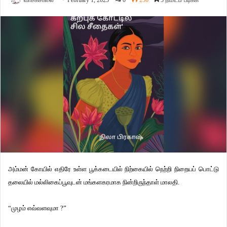
வாசகசாலை
February 1, 2025
0
256
5 நிமிடம் படிக்க
அம்மன் கோயில் எதிரே உள்ள பூக்கடையில் நிற்கையில் நெற்றி நிறையப் பொட்டு
தலையில் மல்லிகைப்பூவுடன் மங்களகரமாக நின்றிருந்தாள் மாலதி.
“முழம் எவ்வளவுமா ?”