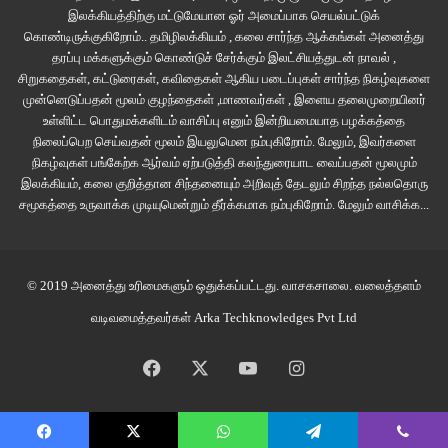
காதலுடன் இணைந்த ஆறு மாத காலக் காதல், அதன் பின்னான அத்தனை நரக
இலக்கியத்திற்கு மட்டுமேயான ஓர் அமைப்பாக செயல்பட்டுக்
சித்ரவதையில் அழிந்தே போயிருந்தது. வறண்டு கிடக்கும் மனதில் கண்ணீர்
கொண்டிருக்குகிறோம்.. தமிழிலக்கியம் , கலை சார்ந்த ஆக்கங்கள் அனைத்து
தரப்பு மக்களுக்கும் கொண்டுச் சேர்க்கும் இலட்சியத்துடன் நாவல் ,
எங்கிருந்து வரும்?!!
சிறுகதைகள், கட்டுரைகள், கவிதைகள் ஆகிய படைப்புகள் சார்ந்த நிகழ்வுகளை
முன்னெடுப்பதன் மூலம் குழந்தைகள் ,மாணவர்கள் , இளைய தலைமுறையினர்
“கண்ணுல ஒரு சொட்டுத் தண்ணீ இல்ல கல்லு மனசு ”
உள்ளிட்ட பொதுமக்களிடம் வாசிப்பு எனும் இன்றியமையாத பழக்கத்தை
நிலைப்பெற செய்வதன் மூலம் இயலுமென நம்புகிறோம். மேலும், இவர்களை
“ஒழுக்கங்கெட்ட தேவிடியா! எங்க அழுவப் போறா? ”
நிகழ்வுகள் பங்கேற்க ஆர்வம் ஏற்படுத்தி கலந்துரையாட வைப்பதன் மூலமும்
இலக்கியம், கலை குறித்தான சிந்தனையும் அறிவுத் தேடலும் சிறந்த நல்லதொரு
சமூகத்தை உருவாக்க முடியுமென்றும் தீர்க்கமாக நம்புகிறோம்.
மேலும் வாசிக்க...
ஊராரின் எந்த வசையும் அவள் உடல்மொழியில் எந்த வித மாற்றத்தையும்
கொண்டு வர இயலவில்லை. நான்கு நாட்கள் கழித்து மீண்டும் கடைக்குப்
போனாள்.
© 2019 அனைத்து உரிமைகளும் ஒதுக்கப்பட்டது.
வாசகசாலை
. வலைத்தளம்
“ஏக்கா, நல்ல காரியத்துக்கு சாமிக்கு பூ சாட்ட போற. அவ கடையில போய்
வடிவமைத்தவர்கள்
Arka Techknowledges Pvt Ltd
வாங்கற?”
Facebook
X
YouTube
Instagram
மாலதியிடம் வாடிக்கையாக பூ வாங்கும் பெண் அவளது கடைத் தாண்டி நடக்க
அவள் மனதில் எண்ணங்கள் தோன்றியது.