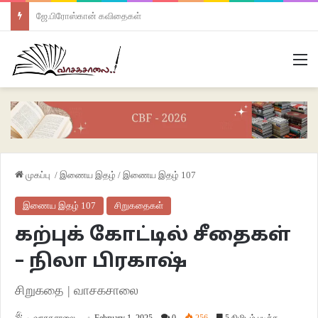
ஜே.பிரோஸ்கான் கவிதைகள்
M
முகப்பு
/
இணைய இதழ்
/
இணைய இதழ் 107
இணைய இதழ் 107
சிறுகதைகள்
கற்புக் கோட்டில் சீதைகள்
– நிலா பிரகாஷ்
சிறுகதை | வாசகசாலை