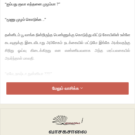
“ஐம்பது ரூவா எத்தனை முழம்மா ?”
“மூணு முழம் கொடுங்க ..”
தன்னிடம் பூ வாங்க நின்றிருந்த பெண்ணுக்கு கொடுத்து விட்டு கோயிலின் உள்ளே
கடவுளுக்கு இடைவிடாது அபிசேகம் நடக்கையில் மட்டுமே இங்கே அமர்வதற்கு
சிறிது ஓய்வு கிடைக்கிறது என எண்ணியவளாக அந்த மரப்பலகையில்
அமர்ந்தாள் மாலதி.
“ஏமே, நாஷ்டா துன்னியா ??!!”
மேலும் வாசிக்க
“இல்லக்கா இனிமேல்தான் சாப்பிடனும்”
“போ போய்த் துன்னுட்டு வா ..நான் பார்த்துகீறேன் ..உன் புருசன் உன்னை இங்கே
இட்டாந்து ஆறு வருஷமாச்சு இன்னும் எங்க பாசை வரல உனுக்கு.”
பக்கத்தில் தேங்காய் கடை போட்டிருந்த மயிலாத்தாள் சொல்ல அவரிடம்
வாசகசாலை