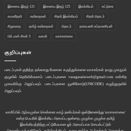
இணைய இதழ் 121
இணைய இதழ் 125
இலக்கியம்
கட்டுரை
தவசுப்பிள்ளை வெற்றிலை கறை படிந்த பற்களைக் காட்டியபடி தனது
கமலதேவி
கவிதைகள்
சிறார் இலக்கியம்
சிறார் தொடர்
புன்முறுவலை அதற்குப் பதிலாக அளித்தார்.
சிறுகதை
தமிழ் கவிதைகள்
தொடர்
நாராயணி சுப்ரமணியன்
“மைதிலி அப்பா”
பிக் பாஸ் சீசன் 3
வளன்
வாசகசாலை
“சம்மந்தி அம்மா”
குறிப்புகள்
“இனிமே சிப்ஸ் போட நேரங் கெடையாது. நீங்க யாரையாவது அனுப்பி சிப்ஸ்
படைப்புகள் குறித்த தங்களது மேலான கருத்துக்களை வாசகர்கள் நமது
முகநூல்
வாங்கிட்டு வரச் சொல்லுங்க. வா மைதிலி நாம போவோம்.”
குழுவில்
தெரிவிக்கலாம். படைப்புகளை
vasagasalaiweb@gmail.com
என்கிற
முகவரிக்கு அனுப்பவும். படைப்புகளை
யூனிகோடு(UNICODE)
எழுத்துருவில்
மருமகளை அழைத்துக் கொண்டு போனாள்.
அனுப்பவும்.
ஆக்குப்பரையில் இரண்டாம் பாலில் பாசிபருப்பும் காய்கறிகளும் கலந்து
கொதிக்க கட்டியான முதல் பாலை ஊற்றினார்கள்.
வாசிப்பில் ஆர்வமுள்ள சென்னை வாழ் நண்பர்கள் ஒன்றிணைந்து 'வாசகசாலை'
என்ற பெயரில் இலக்கிய அமைப்பு ஒன்றை, முழுக்க முழுக்க தமிழ்
இலக்கியத்திற்கு மட்டுமேயான ஓர் அமைப்பாக செயல்பட்டுக்
சடையப்பன் ஆக்குப்பரையில் நின்று கொள்வதாய்க் கூற, சட்டநாதன் தானே
கொண்டிருக்குகிறோம்.. தமிழிலக்கியம் , கலை சார்ந்த ஆக்கங்கள் அனைத்து