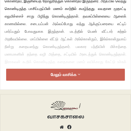
கொண்டும், இஞ்சியைத் தோலுரித்துக் கொண்டும் இருந்தனர். அடுப்பில் வெந்து
கொண்டிருந்த பாசிப்பருப்பின் மணம் காற்றில் கமழ்ந்தது. வயதான மூதாட்டி
எலுமிச்சைச் சாறு பிழிந்து கொண்டிருந்தாள். தவசுப்பிள்ளையை ஆளைக்
காணவில்லை. சடையப்பன் அவ்வப்போது வந்து ஆக்குப்பரையை எட்டிப்
பார்ப்பதும் போவதுமாக இருந்தான். மடத்தில் பெண் வீட்டார் சுற்றம்
அறவேயில்லை. மாப்பிள்ளை வீட்டு ஆட்கள் அங்கொன்றும், இங்கொன்றுமாய்
நின்று கதையளந்து கொண்டிருந்தனர். பலகார பந்தியின் மிச்சத்தை
மணமகனின் தந்தை வழி அத்தை, சட்டியில் அடைத்துக் கொண்டிருந்தாள்.
இராகவன் கூறிக் கொண்டிருந்த கதைகளை மனம் லயிக்காது கேட்டு உச்சுக்
கொட்டிக் கொண்டும், சிரித்துக் கொண்டும் இருந்த மைதிலியின் கண்கள்
மேலும் வாசிக்க
தந்தையைத் தேடின. அங்குமிங்கும் பம்பரமாய்ச் சுழன்றுக் கொண்டிருந்த தம்பி
சடையப்பன்தான் கண்ணில் பட்டான். இராகவன் எங்கோ எழுந்து செல்ல அவள்
அங்கிருந்து நைசாக நழுவி தகப்பனைத் தேடிப் போனாள்.
நேற்று முகூர்த்தம் முடிந்து திருநீறு பூசும்போது அப்பாவைப் பார்த்தது. அதன்பின்
இன்னும் பார்க்கவில்லை. நேற்றிரவு பந்தி முடிந்து, சுருள் கொடுக்கும்போதும்கூட
வாசகசாலை
தம்பியும், அத்தையும்தான் நின்றார்கள். அத்தையிடம் கேட்டதற்கு மாமாவும்,
Website
Facebook
அப்பாவும் மறுவீட்டுப் பந்தி சாமான் வாங்க காய்கறி மார்க்கெட்டுக்குப்