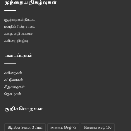
“இன்னும் கால் மணி நேரத்துல ரெடியாகிடும்.”
முந்தைய நிகழ்வுகள்
“சொதியில திராட்சை போட்டு இருக்கீங்க இல்ல?”
குழந்தைகள் நிகழ்வு
மனதில் நின்ற நாவல்
“ஆமா.”
கதை வழி பயணம்
கவிதை நிகழ்வு
கணேசனும், சட்டநாதனும் ஒருவரையொருவர் பார்த்துக் கொண்டனர்.
படைப்புகள்
“தொட்டுக்க இஞ்சித் தொவையிலு,வேற என்ன வச்சிருக்கீக?”
கவிதைகள்
“வேற என்னமா? இஞ்சித் தொவையிலும், உருளைக்கிழங்கு பொரியலும் தான்.”
கட்டுரைகள்
சிறுகதைகள்
“உருளைக்கிழங்கு சிப்ஸ் போடலையா?”
தொடர்கள்
“சிப்ஸ் எதுக்கு. அதான் பொரியல் வைக்கிறோம்ல.”
குறிச்சொற்கள்
“சிப்ஸ்-னா சின்னப் பிள்ளைகள்ல இருந்து பெரிய ஆள் வரைக்கும் எல்லாரும்
Big Boss Season 3 Tamil
இணைய இதழ் 75
இணைய இதழ் 100
சாப்பிடுவாங்க. அதான் பார்த்தேன்.”