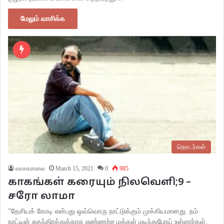
மேலும் வாசிக்க
தொடர்கள்
வாசகசாலை
March 15, 2021
0
985
காகங்கள் கரையும் நிலவெளி;9 –
சரோ லாமா
”தேசியக் கோடி என்பது ஒவ்வொரு நாட்டுக்கும் முக்கியமானது. நம்
நாட்டின் சுதந்திரத்துக்காக எண்ணற்ற மக்கள் மடிந்துபோய் உள்ளார்கள்.