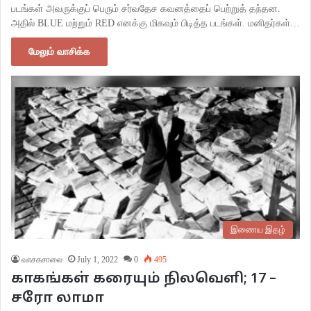
படங்கள் அவருக்குப் பெரும் சர்வதேச கவனத்தைப் பெற்றுத் தந்தன.
அதில் BLUE மற்றும் RED எனக்கு மிகவும் பிடித்த படங்கள். மனிதர்கள்…
மேலும் வாசிக்க
இணைய இதழ்
வாசகசாலை
July 1, 2022
0
495
காகங்கள் கரையும் நிலவெளி; 17 –
சரோ லாமா