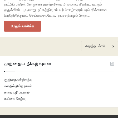
நாட்டுப் பற்றின் பின்னுள்ள உணர்ச்சியை அவ்வளவு சீக்கிரம் யாரும்
ஒதுக்கிவிட முடியாது. நட்சத்திரமும் வரி கோடுகளும் அமெரிக்காவை
பிரதிநிதித்துவம் செய்வதைப்போல, நட்சத்திரமும் பிறை…
மேலும் வாசிக்க
அடுத்த பக்கம்
முந்தைய நிகழ்வுகள்
குழந்தைகள் நிகழ்வு
மனதில் நின்ற நாவல்
கதை வழி பயணம்
கவிதை நிகழ்வு