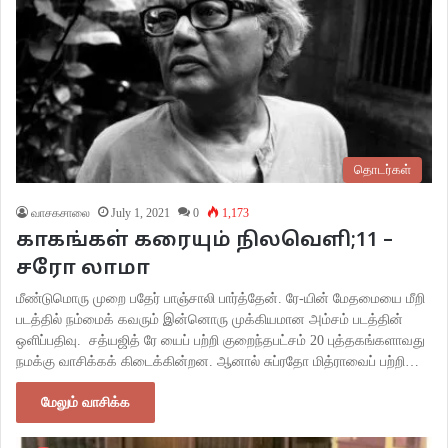
தொடர்கள்
வாசகசாலை
July 1, 2021
0
1,173
காகங்கள் கரையும் நிலவெளி;11 –
சரோ லாமா
மீண்டுமொரு முறை பதேர் பாஞ்சாலி பார்த்தேன். ரே-யின் மேதமையை மீறி
படத்தில் நம்மைக் கவரும் இன்னொரு முக்கியமான அம்சம் படத்தின்
ஒளிப்பதிவு. சத்யஜித் ரே யைப் பற்றி குறைந்தபட்சம் 20 புத்தகங்களாவது
நமக்கு வாசிக்கக் கிடைக்கின்றன. ஆனால் சுப்ரதோ மித்ராவைப் பற்றி…
மேலும் வாசிக்க