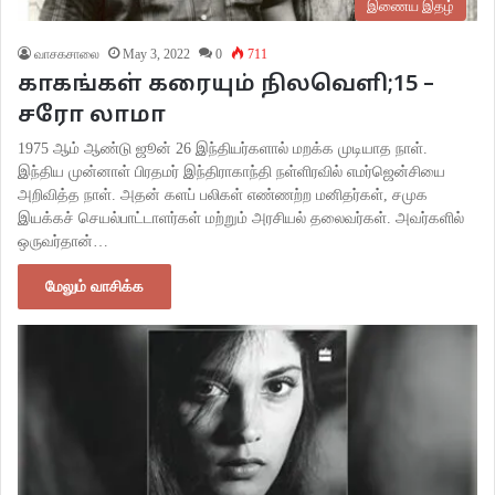
இணைய இதழ்
வாசகசாலை
May 3, 2022
0
711
காகங்கள் கரையும் நிலவெளி;15 –
சரோ லாமா
1975 ஆம் ஆண்டு ஜூன் 26 இந்தியர்களால் மறக்க முடியாத நாள்.
இந்திய முன்னாள் பிரதமர் இந்திராகாந்தி நள்ளிரவில் எமர்ஜென்சியை
அறிவித்த நாள். அதன் களப் பலிகள் எண்ணற்ற மனிதர்கள், சமுக
இயக்கச் செயல்பாட்டாளர்கள் மற்றும் அரசியல் தலைவர்கள். அவர்களில்
ஒருவர்தான்…
மேலும் வாசிக்க