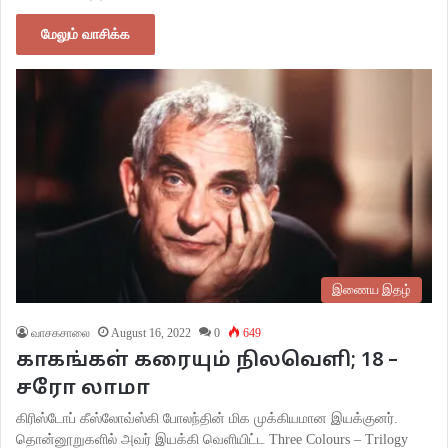
மேலும் வாசிக்க
இணைய இதழ்
வாசகசாலை
August 16, 2022
0
649
காகங்கள் கரையும் நிலவெளி; 18 –
சரோ லாமா
கிரிஸ்டோப் கீஸ்லோவ்ஸ்கி போலந்தின் மிக முக்கியமான இயக்குனர்.
தொன்னூறுகளில் அவர் இயக்கி வெளியிட்ட Three Colours – Trilogy