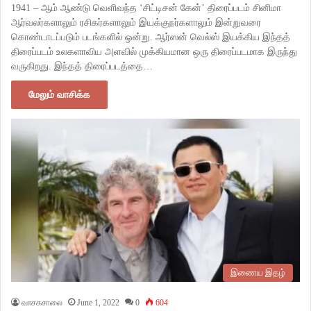
1941 – ஆம் ஆண்டு வெளிவந்த ‘சிட்டிசன் கேன்’ திரைப்படம் சினிமா
ஆர்வலர்களாலும் ரசிகர்களாலும் இயக்குநர்களாலும் இன்றுவரை
கொண்டாடப்படும் படங்களில் ஒன்று. ஆர்ஸன் வெல்ஸ் இயக்கிய இந்தத்
திரைப்படம் உலகளாவிய அளவில் முக்கியமான ஒரு திரைப்படமாக இருந்து
வருகிறது. இந்தத் திரைப்படத்தை…
மேலும் வாசிக்க
இணைய இதழ்
வாசகசாலை
June 1, 2022
0
604