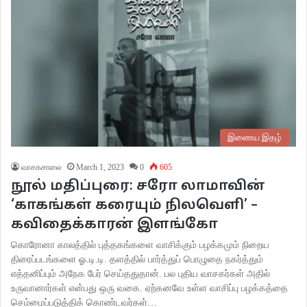
இணைய இதழ்
வாசகசாலை
March 1, 2023
0
605
நூல் மதிப்புரை: சரோ லாமாவின்
‘காகங்கள் கரையும் நிலவெளி’ –
கவிதைக்காரன் இளங்கோ
கொரோனா காலத்தில் புத்தகங்களை வாசிக்கும் பழக்கமும் நிறைய
திரைப்படங்களை ஓ.டி.டி. தளத்தில் பார்த்துப் பொழுதை நகர்த்தும்
எத்தனிப்பும் அநேக பேர் செய்ததுதான். பல புதிய வாசகர்கள் அதில்
உருவானார்கள் என்பது ஒரு வகை. ஏற்கனவே உள்ள வாசிப்பு பழக்கத்தை
செம்மைப்படுத்திக் கொண்டவர்கள்…