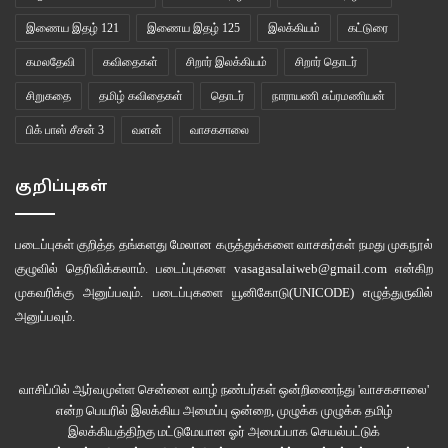
இணைய இதழ் 121
இணைய இதழ் 125
இலக்கியம்
கட்டுரை
கமலதேவி
கவிதைகள்
சிறார் இலக்கியம்
சிறார் தொடர்
சிறுகதை
தமிழ் கவிதைகள்
தொடர்
நாராயணி சுப்ரமணியன்
பிக் பாஸ் சீசன் 3
வளன்
வாசகசாலை
குறிப்புகள்
படைப்புகள் குறித்த தங்களது மேலான கருத்துக்களை வாசகர்கள் நமது
முகநூல்
குழுவில்
தெரிவிக்கலாம். படைப்புகளை
vasagasalaiweb@gmail.com
என்கிற
முகவரிக்கு அனுப்பவும். படைப்புகளை
யூனிகோடு(UNICODE)
எழுத்துருவில்
அனுப்பவும்.
வாசிப்பில் ஆர்வமுள்ள சென்னை வாழ் நண்பர்கள் ஒன்றிணைந்து 'வாசகசாலை'
என்ற பெயரில் இலக்கிய அமைப்பு ஒன்றை, முழுக்க முழுக்க தமிழ்
இலக்கியத்திற்கு மட்டுமேயான ஓர் அமைப்பாக செயல்பட்டுக்