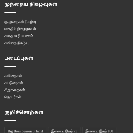
முந்தைய நிகழ்வுகள்
குழந்தைகள் நிகழ்வு
மனதில் நின்ற நாவல்
கதை வழி பயணம்
கவிதை நிகழ்வு
படைப்புகள்
கவிதைகள்
கட்டுரைகள்
சிறுகதைகள்
தொடர்கள்
குறிச்சொற்கள்
Big Boss Season 3 Tamil
இணைய இதழ் 75
இணைய இதழ் 100