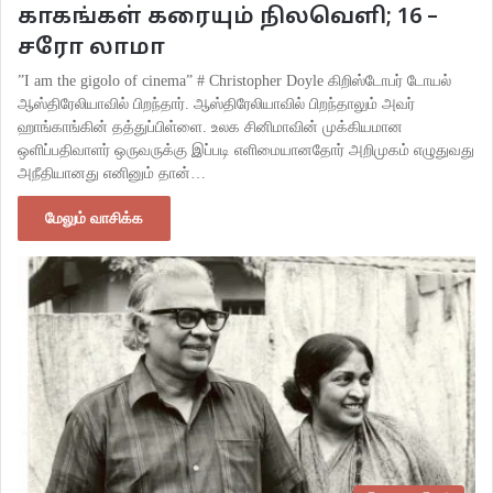
காகங்கள் கரையும் நிலவெளி; 16 –
சரோ லாமா
”I am the gigolo of cinema” # Christopher Doyle கிறிஸ்டோபர் டோயல்
ஆஸ்திரேலியாவில் பிறந்தார். ஆஸ்திரேலியாவில் பிறந்தாலும் அவர்
ஹாங்காங்கின் தத்துப்பிள்ளை. உலக சினிமாவின் முக்கியமான
ஒளிப்பதிவாளர் ஒருவருக்கு இப்படி எளிமையானதோர் அறிமுகம் எழுதுவது
அநீதியானது எனினும் தான்…
மேலும் வாசிக்க