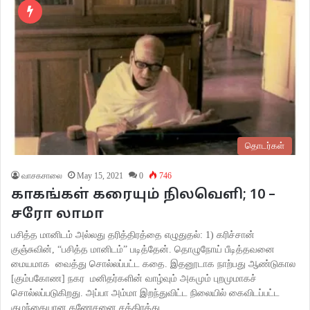
தொடர்கள்
வாசகசாலை
May 15, 2021
0
746
காகங்கள் கரையும் நிலவெளி; 10 –
சரோ லாமா
பசித்த மானிடம் அல்லது தரித்திரத்தை எழுதுதல்: 1) கரிச்சான்
குஞ்சுவின், “பசித்த மானிடம்” படித்தேன். தொழுநோய் பீடித்தவனை
மையமாக வைத்து சொல்லப்பட்ட கதை. இதனூடாக நாற்பது ஆண்டுகால
[கும்பகோண] நகர மனிதர்களின் வாழ்வும் அகமும் புறமுமாகச்
சொல்லப்படுகிறது. அப்பா அம்மா இறந்துவிட்ட நிலையில் கைவிடப்பட்ட
குழந்தையான கணேசனை சத்திரத்து…