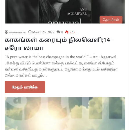
தொடர்கள்
வாசகசாலை
March 26, 2022
0
573
காகங்கள் கரையும் நிலவெளி;14 –
சரோ லாமா
“A pure water is the best champagne in the world.” – Anu Aggarwal
பக்கத்து வீட்டுப் பெண்ணோ அல்லது பாலிவுட் நடிகையோ எப்போதும்
என்னை வசீகரிப்பது அவர்களுடைய அழகோ அல்லது உடல் வசீகரமோ
அல்ல. அவர்கள் வாழும்…
மேலும் வாசிக்க