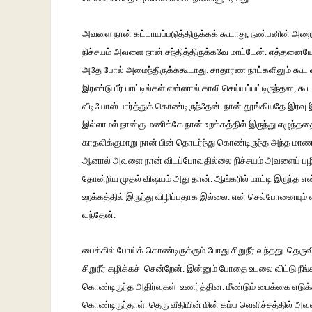
அவளை நான் கட்டாயப்படுத்திருக்கக் கூடாது, நண்பனின் அறையி
நிச்சயம் அவளை நான் சந்தித்திருக்கவே மாட்டேன். எத்தனையோ நா
அதே போல் அமைந்திருக்ககூடாது. சாதாரண நாட்களிலும் கூட வி
இரண்டு பீர் பாட்டில்கள் என்னால் காலி செய்யப்பட்டிருந்தன, 
வீடியோஸ் பார்த்துக் கொண்டிருந்தேன். நான் தூங்கியதே இரவு 
இல்லாமல் நான்கு மணிக்கே நான் உறக்கத்தில் இருந்து எழுந்
காதலிக்குமாறு நான் பின் தொடர்ந்து கொண்டிருந்த அந்த ம
ஆனால் அவளை நான் விடப்போவதில்லை நிச்சயம் அவளைப் பழி தீர
தோன்றிய முதல் விஷயம் அது தான். ஆங்கரில் மாட்டி இருந்த
உறக்கத்தில் இருந்து விழிப்பதாக இல்லை. என் செல்போனையும
வந்தேன்.
பைக்கில் போய்க் கொண்டிருக்கும் போது சிறுநீர் வந்தது. தெர
சிறுநீர் கழிக்கச் சென்றேன். இன்னும் போதை உடலை விட்டு நீ
கொண்டிருந்த அதிர்வுகள் உணர்த்தின. மீண்டும் பைக்கை எடுக
கொண்டிருந்தாள். தெரு வீதியின் மின் கம்ப வெளிச்சத்தில் அவ