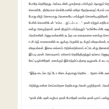
போதே தெரிந்தது. அவ்வுடலின் முகத்தை பார்க்கும் ஆவலும் தொ
கொண்டே தீவிரமாக செல்போனில் ஏதோ தேடுவதைப் போல் பாவன
போது விழி அசையாது அவளையே பார்த்துக் கொண்டிருந்தேன். அ
பேசிக் கொண்டேன் “சம்ம… ஐட்டம் டா…”. நான் சற்றும் எதிர்பார
என்று அழைத்தாள். நான் திரும்பி பார்த்ததும் “ரயில்வே ஸ்டே
அவர்களின் அனுபவங்களில் நடந்த பல கதைகளை எனக்கு சொல்லி இர
ஈ.சி.ஆர் சாலைகளில் கடலுக்கு அருகில் நடக்கும் விஷயங்கள், எ
விஷயங்கள். இவை எல்லாம் அடுக்கடுக்காய் சட்டென்று நின
இப்படி தான் அமையுமாம். எல்லாம் தெரிந்திருந்தும் நம்மை அணு
கேட்டிருக்கிறேன். எனக்கும் இச்சந்தர்ப்பத்தை நழுவவிடக் கூட
“இந்த டைம்ல ஆட்டோ கிடைக்குமானு தெரில… ஆனா ஸ்டேஷன் இந்
அடுத்து என்ன செய்வதென தெரியாது அவள் முழித்தாள். அவள்
“நான் ஸ்டேஷன் வழியா தான் போறேன் வாங்க நான் டிராப் பண்