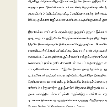
அருகிலும் தொலைவிலும் இல்லாமல் இரயில் நிலையத்திற்கு போவோ
வந்து பார்க்க அச்சம் கொண்டவர்கள் சிலர் நெருங்கி வராமலே
துறையினர் அவ்விடத்திற்கு வந்து சேரவில்லை. காற்று இல்லாம
இவ்வுடலுக்கான நிஜப்பெயரை கண்டடைவதென்பது காவல் துறை
இரயிலில் பயணம் செய்பவர்கள் எந்த ஒரு நிர்ப்பந்தமும் இல்லா
ஒருமுறையாவது இரயிலில் சிக்கும் பிணங்களை தெரிந்தோ தெரி
இரயில் நிலையத்தை விட்டு தொலைவில் இருந்தும் கூட 9 மணிக்
தவறவிட்டால் நிச்சயம் மதியத்திற்கு மேல் தான் நான் அலுவலகத
கவலைப்படப் போவதில்லை சூப்பர்வைசர் என்னும் அதிகாரம் எ
கொள்ளவும் நான் பழகிக் கொண்டேன். கூட்டம் அதிகரித்துக்
மாட்டிகிச்சு போல பாவம்….” இரயில் நிலையத்தை நோக்கி நடந்த
நடந்துகொண்டிருந்தார்கள். நானும் நீண்ட நேரத்திற்கு நின்றுக
தெரியாதவரை மரணம் என்பது இவ்வுலகில் இருக்கும் அனைவருக்
என்னிடம் வந்து சேர்ந்த குறுஞ்செய்தி இதுவாக இருந்துவிட்டு
தண்டவாளத்தில் பக்கவாட்டில் கிடக்கும் அந்த உடலின் மேல் பாத
புடவை மட்டும் மனதை உறுத்திக்கொண்டிருந்தது. அந்நிறம் மூன்று
வேலை செய்த அப்பெண்ணை நினைவூட்டியது.