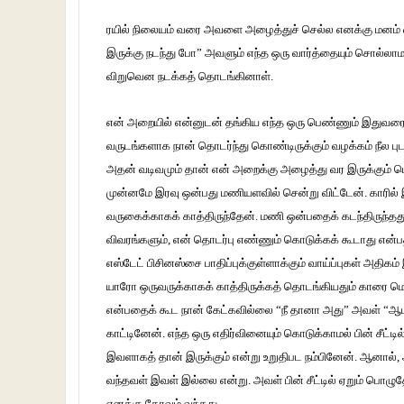
ரயில் நிலையம் வரை அவளை அழைத்துச் செல்ல எனக்கு மனம் வ
இருக்கு நடந்து போ” அவளும் எந்த ஒரு வார்த்தையும் சொல்லாமல
விறுவென நடக்கத் தொடங்கினாள்.
என் அறையில் என்னுடன் தங்கிய எந்த ஒரு பெண்ணும் இதுவரை
வருடங்களாக நான் தொடர்ந்து கொண்டிருக்கும் வழக்கம் நீல ப
அதன் வடிவமும் தான் என் அறைக்கு அழைத்து வர இருக்கும் 
முன்னமே இரவு ஒன்பது மணியளவில் சென்று விட்டேன். காரில் 
வருகைக்காகக் காத்திருந்தேன். மணி ஒன்பதைக் கடந்திருந்தது.
விவரங்களும், என் தொடர்பு எண்ணும் கொடுக்கக் கூடாது என்பத
எஸ்டேட் பிசினஸ்சை பாதிப்புக்குள்ளாக்கும் வாய்ப்புகள் அதிகம
யாரோ ஒருவருக்காகக் காத்திருக்கத் தொடங்கியதும் காரை மெல
என்பதைக் கூட நான் கேட்கவில்லை “நீ தானா அது” அவள் “ஆமாம்
காட்டினேன். எந்த ஒரு எதிர்வினையும் கொடுக்காமல் பின் சீட
இவளாகத் தான் இருக்கும் என்று உறுதிபட நம்பினேன். ஆனால், அ
வந்தவள் இவள் இல்லை என்று. அவள் பின் சீட்டில் ஏறும் பொ
எனக்கு கோவம் வந்தது.