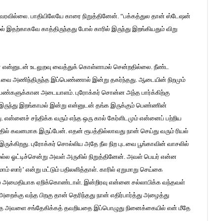
ரவில்லை. பாதியிலேயே காரை நிறுத்தினேன். “பக்கத்துல தான் ஸ்டேஷன்
் இதற்காகவே காத்திருந்தது போல் காரில் இருந்து இறங்கியதும் விறு
 என்னுடன் உடலுறவு வைத்துக் கொள்ளாமல் சென்றதில்லை. நீண்ட
ுடவை அணிந்திருந்த இப்பெண்ணால் இன்று தகர்ந்தது. ஆடையின் நிறமும்
பெண்களுக்கான அடையாளம். புரோக்கர் சொன்ன அந்த பார்க்கிற்கு
இருந்து இறங்காமல் இன்று என்னுடன் தங்க இருக்கும் பெண்ணின்
 என்னைச் சந்திக்க வரும் எந்த ஒரு கால் கேர்ளிடமும் என்னைப் பற்றிய
ில் கவனமாக இருப்பேன். எதன் ரூபத்தில்லாவது நான் செய்து வரும் ரியல்
் இருக்கிறது. புரோக்கர் சொல்லிய அதே நீல நிற புடவை பூங்காவின் வாசலில்
்ல ஓட்டிச்சென்று அவள் அருகில் நிறுத்தினேன். அவள் பெயர் என்ன
 ஸார்’ என்று மட்டும் பதிலளித்தாள். காரில் ஏறுமாறு செய்கை
்டில் அமைதியாக ஏறிக்கொண்டாள். இன்றிரவு என்னை சல்லாபிக்க வந்தவள்
றைக்கு வந்த பிறகு தான் தெரிந்தது நான் எதிர்பார்த்து அழைத்து
ழுதே அவளை சங்தேகிக்கத் தவறியதை இப்பொழுது நினைக்கையில் என் மீதே