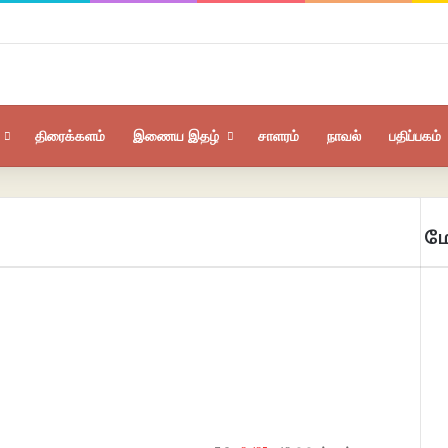
திரைக்களம்
இணைய இதழ்
சாளரம்
நாவல்
பதிப்பகம்
மே
Clo