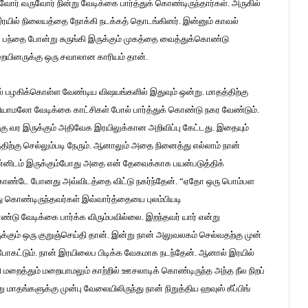
ர் வருவோர் நின்று வேடிக்கை பார்த்துக் கொண்டிருந்தார்கள். அருகில்
 இரயில் நிலையத்தை நோக்கி நடக்கத் தொடங்கினர். இன்னும் காவல்
ல் பந்தை போன்று சுருங்கி இருக்கும் முகத்தை வைத்துக்கொண்டு
யினருக்கு ஒரு சவாலான காரியம் தான்.
மல் பழகிக்கொள்ள வேண்டிய விஷயங்களில் இதுவும் ஒன்று. மாதத்திற்கு
யாமலோ வேடிக்கை காட்சிகள் போல் பார்த்துக் கொண்டு நகர வேண்டும்.
கு வர இருக்கும் அதிவேக இரயிலுக்கான அறிவிப்பு கேட்டது. இதையும்
்திற்கு செல்லும்படி நேரும். ஆனாலும் அதை நினைத்து எல்லாம் நான்
ன்னிடம் இருக்கும்போது அதை என் தேவைக்காக பயன்படுத்திக்
 கொண்டே போனது அவ்விடத்தை விட்டு நகர்ந்தேன். “ஏதோ ஒரு பொம்பள
ு கொண்டிருந்தவர்கள் இவ்வார்த்தையை புலம்பியடி
ொண்டு வேடிக்கை பார்க்க விரும்பவில்லை. இறந்தவர் யார் என்று
கும் ஒரு குறுஞ்செய்தி தான். இன்று நான் அலுவலகம் செல்வதற்கு முன்
ப் போகட்டும். நான் இரயிலைப பிடிக்க வேகமாக நடந்தேன். ஆனால் இரயில்
ி மறைத்தும் மறையாமலும் காற்றில் ஊசலாடிக் கொண்டிருந்த அந்த நீல நிறப்
 மாதங்களுக்கு முன்பு வேலையிலிருந்து நான் நிறுத்திய ஹவுஸ் கீப்பிங்