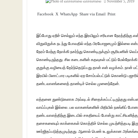
வாசகசாலை
November 5, 2019
Facebook
X
WhatsApp
Share via Email
Print
இப்போது ஏறிச் செல்லும் எந்த இரயிலும் சரியான நேரத்திற்கு
விறுவிறுக்க நடந்து போவதில் எந்த பிரயோஜனமும் இல்லை எ
நேரம் மேற்கு நோக்கி நகர்ந்து கொண்டிருக்கும் சூரியனின் வெப
கொண்டிருந்தது. சில கடைகளின் கதவுகள் மட்டும் மேல்நோக்கி 
குறுக்கு வழியைத் தேர்ந்தெடுப்பது தான் என் வழக்கம். நான் ம
இரயில் பிளாட்பார படிகளில் ஏற சோம்பல்பட்டுக் கொண்டு பஜா
தண்டவாளங்களைத் தாண்டிச் செல்ல முனைந்தேன்.
எத்தனை துண்டுகளாக அவ்வுடல் சிதைக்கப்பட்டிருந்தது என்பத
வாய்ப்புகள் இல்லை. பல வாகனங்களின் மிதியில் நசுங்கிப் போ
தண்டவாளத்திற்கு இடையில் சகதியைப் போன்று காட்சியளித்தது. உ
தசைகளையும் காக்கைகள் கொத்திச் செல்ல முயற்சித்தபடி இருந
ஊர்ஜிதப்படுத்தமுடிந்தது. ஆனால் பெண் உடலுக்கான அங்கங்க