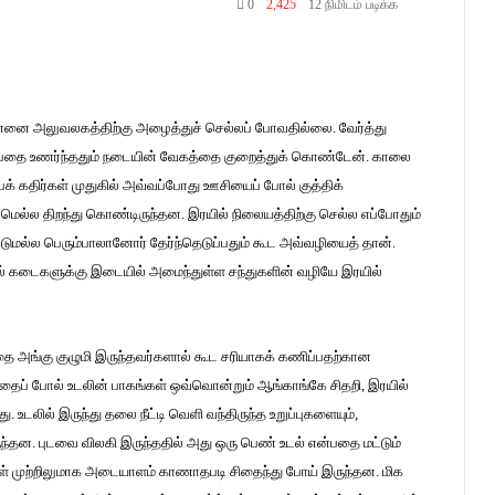
0
2,425
12 நிமிடம் படிக்க
 என்னை அலுவலகத்திற்கு அழைத்துச் செல்லப் போவதில்லை. வேர்த்து
ன்பதை உணர்ந்ததும் நடையின் வேகத்தை குறைத்துக் கொண்டேன். காலை
்பக் கதிர்கள் முதுகில் அவ்வப்போது ஊசியைப் போல் குத்திக்
மெல்ல திறந்து கொண்டிருந்தன. இரயில் நிலையத்திற்கு செல்ல எப்போதும்
ட்டுமல்ல பெரும்பாலானோர் தேர்ந்தெடுப்பதும் கூட அவ்வழியைத் தான்.
ரில் கடைகளுக்கு இடையில் அமைந்துள்ள சந்துகளின் வழியே இரயில்
ை அங்கு குழுமி இருந்தவர்களால் கூட சரியாகக் கணிப்பதற்கான
னதைப் போல் உடலின் பாகங்கள் ஒவ்வொன்றும் ஆங்காங்கே சிதறி, இரயில்
டலில் இருந்து தலை நீட்டி வெளி வந்திருந்த உறுப்புகளையும்,
்தன. புடவை விலகி இருந்ததில் அது ஒரு பெண் உடல் என்பதை மட்டும்
ள் முற்றிலுமாக அடையாளம் காணாதபடி சிதைந்து போய் இருந்தன. மிக