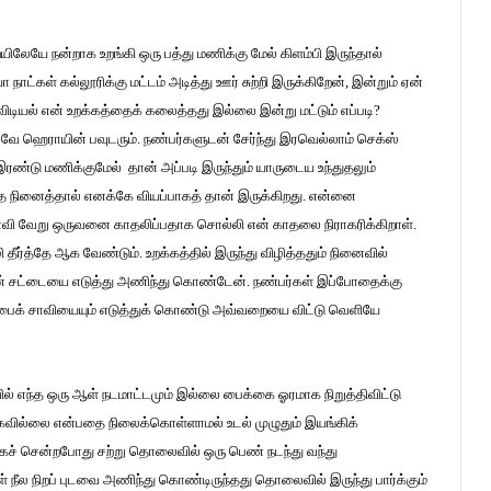
லேயே நன்றாக உறங்கி ஒரு பத்து மணிக்கு மேல் கிளம்பி இருந்தால்
ட்கள் கல்லூரிக்கு மட்டம் அடித்து ஊர் சுற்றி இருக்கிறேன், இன்றும் ஏன்
டியல் என் உறக்கத்தைக் கலைத்தது இல்லை இன்று மட்டும் எப்படி?
கூடவே ஹெராயின் பவுடரும். நண்பர்களுடன் சேர்ந்து இரவெல்லாம் செக்ஸ்
இரண்டு மணிக்குமேல் தான் அப்படி இருந்தும் யாருடைய உந்துதலும்
ததை நினைத்தால் எனக்கே வியப்பாகத் தான் இருக்கிறது. என்னை
ாணவி வேறு ஒருவனை காதலிப்பதாக சொல்லி என் காதலை நிராகரிக்கிறாள்.
்த்தே ஆக வேண்டும். உறக்கத்தில் இருந்து விழித்ததும் நினைவில்
 என் சட்டையை எடுத்து அணிந்து கொண்டேன். நண்பர்கள் இப்போதைக்கு
் பைக் சாவியையும் எடுத்துக் கொண்டு அவ்வறையை விட்டு வெளியே
ுவில் எந்த ஒரு ஆள் நடமாட்டமும் இல்லை பைக்கை ஓரமாக நிறுத்திவிட்டு
ங்கவில்லை என்பதை நிலைக்கொள்ளாமல் உடல் முழுதும் இயங்கிக்
்கச் சென்றபோது சற்று தொலைவில் ஒரு பெண் நடந்து வந்து
ள் நீல நிறப் புடவை அணிந்து கொண்டிருந்தது தொலைவில் இருந்து பார்க்கும்