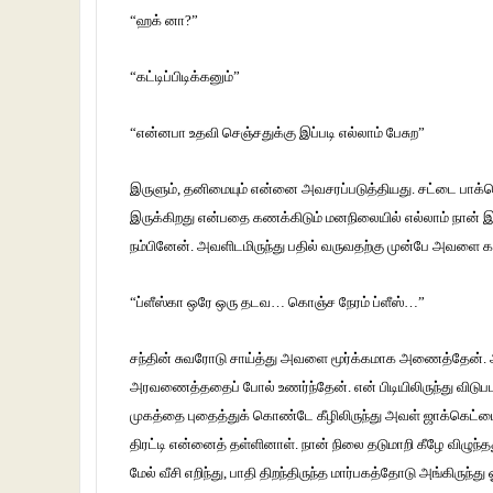
“ஹக் னா?”
“கட்டிப்பிடிக்கனும்”
“என்னபா உதவி செஞ்சதுக்கு இப்படி எல்லாம் பேசுற”
இருளும், தனிமையும் என்னை அவசரப்படுத்தியது. சட்டை பாக்க
இருக்கிறது என்பதை கணக்கிடும் மனநிலையில் எல்லாம் நான் இ
நம்பினேன். அவளிடமிருந்து பதில் வருவதற்கு முன்பே அவளை கட்
“ப்ளீஸ்கா ஒரே ஒரு தடவ… கொஞ்ச நேரம் ப்ளீஸ்…”
சந்தின் சுவரோடு சாய்த்து அவளை மூர்க்கமாக அணைத்தேன். அ
அரவணைத்ததைப் போல் உணர்ந்தேன். என் பிடியிலிருந்து விடுபட
முகத்தை புதைத்துக் கொண்டே கீழிலிருந்து அவள் ஜாக்கெட்ட
திரட்டி என்னைத் தள்ளினாள். நான் நிலை தடுமாறி கீழே விழு
மேல் வீசி எறிந்து, பாதி திறந்திருந்த மார்பகத்தோடு அங்கிருந்