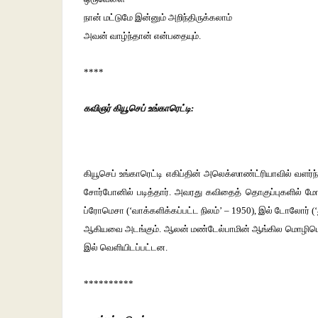
நான் மட்டுமே இன்னும் அறிந்திருக்கலாம்
அவன் வாழ்ந்தான் என்பதையும்.
****
கவிஞர் கியூசெப் உங்காரெட்டி:
கியூசெப் உங்காரெட்டி எகிப்தின் அலெக்ஸாண்ட்ரியாவில் வளர்ந்த
சோர்போனில் படித்தார். அவரது கவிதைத் தொகுப்புகளில் மோ
ப்ரோமெசா (‘வாக்களிக்கப்பட்ட நிலம்’ – 1950), இல் டோலோர் (‘
ஆகியவை அடங்கும். ஆலன் மண்டேல்பாமின் ஆங்கில மொழிபெயர்ப
இல் வெளியிடப்பட்டன.
**********