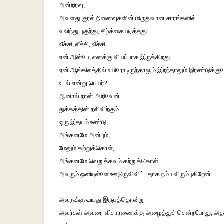
அன்றிரவு,
அவளது குரல் நினைவுகளின் மிருதுவான சாரங்களில்
வலிந்து புகுந்து, சீழ்க்கையடித்தது
லீச்சி, லீச்சி, லீச்சி.
என் அன்பே, எனக்கு வியப்பாக இருக்கிறது
ஏன் ஆங்கிலத்தில் உயிரோடிருந்தாலும் இறந்தாலும் இரண்டுக்கு
உடல் என்று பெயர்?
ஆனால் நான் அறிவேன்
துக்கத்தின் நலிவிற்கும்
ஒரு இதயம் உண்டு,
அங்கனமே அன்பும்,
மேலும் கற்றுக்கொள்,
அங்கனமே வெறுக்கவும் கற்றுக்கொள்
அவரும் ஒளியுள்ளே ஊடுருவிவிட்டதாக நம்ப விரும்புகிறேன்.
அவருக்கு வயது இருபத்தொன்று
அவர்கள் அவரை விசாரணைக்கு அழைத்துச் சென்றபோது, அ