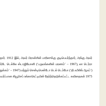
ார். 1912 இல், அவர் பிரான்சின் பாரிஸுக்கு குடிபெயர்ந்தார், அங்கு அவர்
ர்டே டெல்லே ஸ்டாஜியோனி (‘பருவங்களின் மரணம்’ – 1967), லா டெர்ரா
துக்கம்’ – 1947) மற்றும் சென்டிமென்டோ டெல் டெம்போ (‘தி ஃபீலிங் ஆஃப்’)
்பான கியூசெப் உங்காரெட்டியின் தேர்ந்தெடுக்கப்பட்ட கவிதைகள் 1975