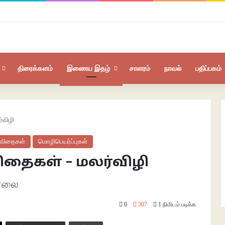
திரைக்களம்
இணைய இதழ்
சாளரம்
நாவல்
பதிப்பகம்
்விழி
கவிதைகள்
மொழிபெயர்ப்புகள்
ிதைகள் – மலர்விழி
சாலை
0
307
1 நிமிடம் படிக்க