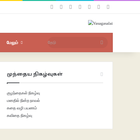
Facebook
X
YouTube
Instagram
புகுபதிகை
சீரற்ற பதிவுகள்
Sidebar
தேடு
மேலும்
முந்தைய நிகழ்வுகள்
குழந்தைகள் நிகழ்வு
மனதில் நின்ற நாவல்
கதை வழி பயணம்
கவிதை நிகழ்வு