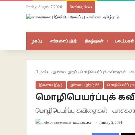
Friday, August 7 2026
Breaking News
முகப்பு
எங்களைப் பற்றி
நிகழ்வுகள்
படைப்புகள்
முகப்பு
/
இணைய இதழ்
/
மொழிபெயர்ப்புக் கவிதைகள் – மலர
இணைய இதழ்
இணைய இதழ் 86
மொழிபெயர்ப்பு 
மொழிபெயர்ப்புக் கவ
மொழிபெயர்ப்பு கவிதைகள் | வாசக
வாசகசாலை
January 5, 2024