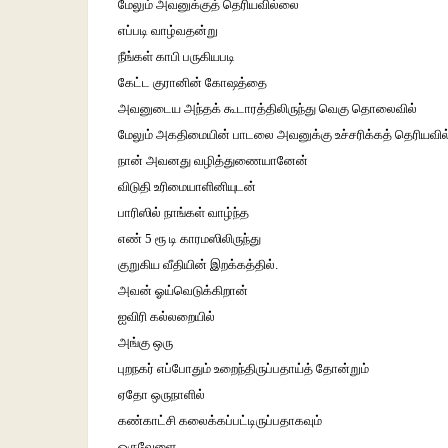
மேலும் அவனுக்குத் தெரியவில்லை
எப்படி வாழ்வதன்று
நீங்கள் காபி பருகியபடி
கேட்ட குரானின் கோஷத்தை
அவனுடைய அந்தக் கூடாரத்திலிருந்து வெகு தொலைவில்
மேலும் அகதிமையின் பாடலை அவனுக்கு உச்சரிக்கத் தெரியவி
நான் அவனது வழித்துணையானேன்
விடுதி உரிமையாளினியுடன்
பாரிஸில் நாங்கள் வாழ்ந்த
எண் 5 ரூ டி காரமஸிலிருந்து
குறுகிய வீதியின்‌ இறக்கத்தில்.
அவன் ஓய்வெடுக்கிறான்
ஐவிரி கல்லறையில்
அங்கு ஒரு
புறநகர் எப்போதும் உறைந்திருப்பதாய்த் தோன்றும்
ஏதோ ஒருநாளில்
கண்காட்சி கலைக்கப்பட்டிருப்பதாகவும்
ஒருவேளை