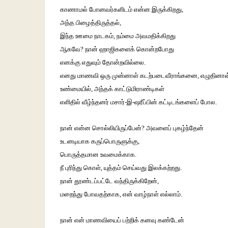
காணாமல் போனவர்களிடம் என்ன இருக்கிறது,
அந்த பிழைத்திருத்தல்,
இந்த ஊமை நாடகம், நம்மை அவமதிக்கிறது
ஆகவே? நான் ஹாஜிகளைக் கொன்றபோது
எனக்கு எதுவும் தோன்றவில்லை.
எனது மாணவி ஒரு முன்னாள் கடற்படைவீராங்கனை, எழுதினாள
உண்மையில், அந்தக் காட்டுமிராண்டிகள்
எளிதில் வீழ்ந்தனர் மசார்-இ-ஷரீப்பின் கட்டிடங்களைப் போல.
நான்‌ என்ன சொல்லியிருப்பேன்? அவளைப் புகழ்ந்தேன்
உடனடியாக கருப்பொருளுக்கு,
பொருத்தமான உவமைக்காக.
நீ புரிந்து கொள், யுத்தம் செய்வது இலக்கற்றது.
நான் தூண்டப்பட்டே வந்திருக்கிறேன்,
மறைந்து போவதற்காக, என் வாழ்நாள் எல்லாம்.
நான் என் மாணவியைப் பற்றிக் கனவு கண்டேன்