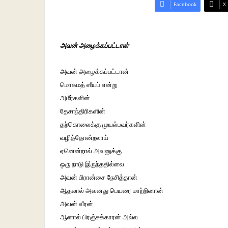
Facebook
X
அவன் அழைக்கப்பட்டான்
அவன் அழைக்கப்பட்டான்
மொகமத் ஸீயப் என்று
அமீர்களின்
தேசாந்திரிகளின்
தற்கொலைக்கு முயல்பவர்களின்
வழித்தோன்றலாய்
ஏனென்றால் அவனுக்கு
ஒரு நாடு இருந்ததில்லை
அவன் பிரான்சை நேசித்தான்
ஆதலால் அவனது பெயரை மாற்றினான்
அவன்‌ வீரன்
ஆனால் பிரஞ்சுக்காரன் அல்ல