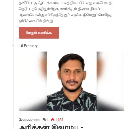
தனியொரு ஆட்டக்காரனாகஎத்திசையில் எது வருமெனத்
தெரியாதபோதிலும்சிறகு வளர்க்கும் திசையறியாப்
பறவையொன்றுஎங்கிருந்தேனும் வரக்கூடுமெனும்மெலிந்த
நம்பிக்கையில் நின்று…
மேலும் வாசிக்க
16 February
வாசகசாலை
1
1,655
அரிக்கன் இலாம்பு –