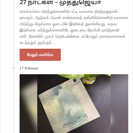
27 நாட்கள் – முத்துஜெயா
கைக்கம்பை எடுத்துகொண்டு பட்டி வாசலை திறந்ததுதான்
தாமதம், ஆடுகள் அவன் கால்களைத் தள்ளிக்கொண்டு வாசலை
அடுத்து கிழக்காக ஓடையில் இறங்கத் துவங்கியது. கதவு
இடுக்கை பார்த்துக்கொண்டே ஓடையை நோக்கி நகர்ந்தான்
மாரி. நீலாவின் முகம் தெரியவில்லை. எப்போதும் தலைவாசலைக்
கடந்ததும் தூக்குச்…
மேலும் வாசிக்க
17 February