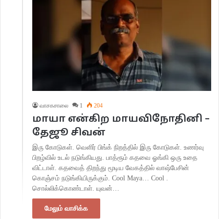
வாசகசாலை
1
204
மாயா என்கிற மாயவிநோதினி –
தேஜூ சிவன்
இரு கோடுகள். வெளிர் பிங்க் நிறத்தில் இரு கோடுகள். உணர்வு
பிறழ்வில் உடல் நடுங்கியது. பாத்ரூம் கதவை ஓங்கி ஒரு உதை
விட்டாள். கதவைத் திறந்து மூடிய வேகத்தில் வாஷ்பேசின்
கொஞ்சம் நடுங்கியிருக்கும். Cool Maya… Cool .
சொல்லிக்கொண்டாள். யுவன்…
மேலும் வாசிக்க