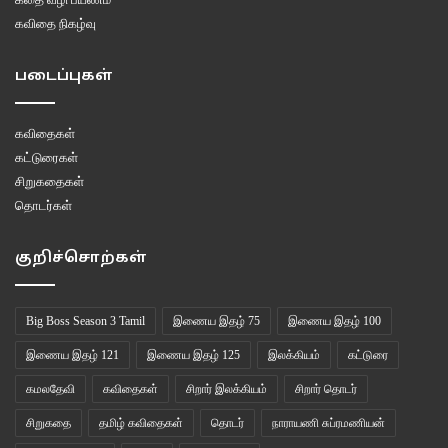
கவிதை நிகழ்வு
படைப்புகள்
கவிதைகள்
கட்டுரைகள்
சிறுகதைகள்
தொடர்கள்
குறிச்சொற்கள்
Big Boss Season 3 Tamil
இணைய இதழ் 75
இணைய இதழ் 100
இணைய இதழ் 121
இணைய இதழ் 125
இலக்கியம்
கட்டுரை
கமலதேவி
கவிதைகள்
சிறார் இலக்கியம்
சிறார் தொடர்
சிறுகதை
தமிழ் கவிதைகள்
தொடர்
நாராயணி சுப்ரமணியன்