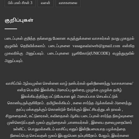
பிக் பாஸ் சீசன் 3
வளன்
வாசகசாலை
குறிப்புகள்
படைப்புகள் குறித்த தங்களது மேலான கருத்துக்களை வாசகர்கள் நமது
முகநூல்
குழுவில்
தெரிவிக்கலாம். படைப்புகளை
vasagasalaiweb@gmail.com
என்கிற
முகவரிக்கு அனுப்பவும். படைப்புகளை
யூனிகோடு(UNICODE)
எழுத்துருவில்
அனுப்பவும்.
வாசிப்பில் ஆர்வமுள்ள சென்னை வாழ் நண்பர்கள் ஒன்றிணைந்து 'வாசகசாலை'
என்ற பெயரில் இலக்கிய அமைப்பு ஒன்றை, முழுக்க முழுக்க தமிழ்
இலக்கியத்திற்கு மட்டுமேயான ஓர் அமைப்பாக செயல்பட்டுக்
கொண்டிருக்குகிறோம்.. தமிழிலக்கியம் , கலை சார்ந்த ஆக்கங்கள் அனைத்து
தரப்பு மக்களுக்கும் கொண்டுச் சேர்க்கும் இலட்சியத்துடன் நாவல் ,
சிறுகதைகள், கட்டுரைகள், கவிதைகள் ஆகிய படைப்புகள் சார்ந்த நிகழ்வுகளை
முன்னெடுப்பதன் மூலம் குழந்தைகள் ,மாணவர்கள் , இளைய தலைமுறையினர்
உள்ளிட்ட பொதுமக்களிடம் வாசிப்பு எனும் இன்றியமையாத பழக்கத்தை
நிலைப்பெற செய்வதன் மூலம் இயலுமென நம்புகிறோம். மேலும், இவர்களை