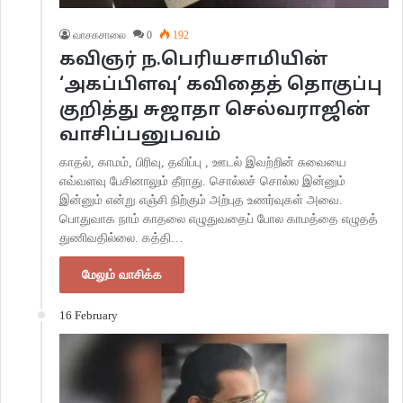
வாசகசாலை
0
192
கவிஞர் ந.பெரியசாமியின்
‘அகப்பிளவு’ கவிதைத் தொகுப்பு
குறித்து சுஜாதா செல்வராஜின்
வாசிப்பனுபவம்
காதல், காமம், பிரிவு, தவிப்பு , ஊடல் இவற்றின் சுவையை
எவ்வளவு பேசினாலும் தீராது. சொல்லச் சொல்ல இன்னும்
இன்னும் என்று எஞ்சி நிற்கும் அற்புத உணர்வுகள் அவை.
பொதுவாக நாம் காதலை எழுதுவதைப் போல காமத்தை எழுதத்
துணிவதில்லை. கத்தி…
மேலும் வாசிக்க
16 February