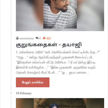
வாசகசாலை
0
420
குறுங்கதைகள் – தயாஜி
1. உள்ளங்கை அரிசி “ஏன் அரசியெல்லாம் கொட்டிக்கிடக்கு..?”
“அது…” என்று ஆரம்பிப்பதற்குள் முதலாளி கோபப்பட்டார்.
“இதென்ன உங்கப்பன் வீட்டு அரிசியா..? நீ பாட்டுக்கு இப்படி
இரைச்சி வச்சிருக்க…” “இல்ல முதலாளி. குருவிங்க வரும்.
அதான் கொஞ்சம் போட்டேன்…” “ஓ… ஐயா மனசுல…
மேலும் வாசிக்க
16 February