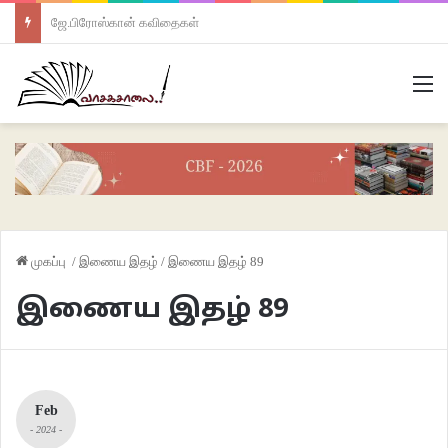
ஜே.பிரோஸ்கான் கவிதைகள்
M
முகப்பு
/
இணைய இதழ்
/
இணைய இதழ் 89
இணைய இதழ் 89
Feb
- 2024 -