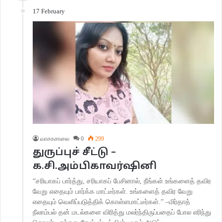
17 February
வாசகசாலை
0
299
துருப்புச் சீட்டு –
க.சி.அம்பிகாவர்ஷினி
“சரியாகப் பார்த்து, சரியாகப் பேசினால், நீங்கள் உங்களைத் தவிர
வேறு எதையும் பார்க்க மாட்டீர்கள். உங்களைத் தவிர வேறு
எதையும் வெளிப்படுத்திக் கொள்ளமாட்டீர்கள்.” –மிர்தாத்
நீலாம்பல் தன் மடல்களை விரித்து மலர்ந்திருப்பதைப் போல எரிந்து