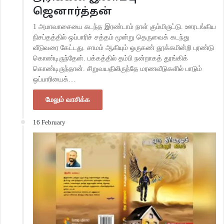
ஜெனார்த்தன்
1 அமாவாசையை கடந்த இரண்டாம் நாள் கும்மிருட்டு. ஊரடங்கிய
நிசப்தத்தில் ஒப்பாரிச் சத்தம் மூன்று தெருவைக் கடந்து
வீடுவரை கேட்டது. சாமம் ஆகியும் ஒருகண் தூக்கமின்றி புரண்டு
கொண்டிருந்தேன். பக்கத்தில் தம்பி நன்றாகத் தூங்கிக்
கொண்டிருந்தான். சிறுவயதிலிருந்தே மரணவீடுகளில் பாடும்
ஒப்பாரியைக்…
மேலும் வாசிக்க
16 February