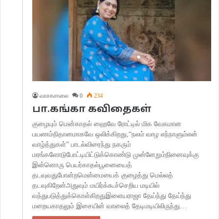
வாசகசாலை
0
234
பா.கங்கா கவிதைகள்
குழையும் மென்காதல் ஹைவே ரோட்டில் மிக வேகமான
பயணம்நிதானமாகவே ஒலிக்கிறது,“நலம் வாழ எந்நாளும்என்
வாழ்த்துகள்” பாடல்விரைந்து நகரும்
மரங்களோடுபோட்டியிட்டுக்கொண்டு முன்னேறும்நினைவுக்கு
இன்னொரு பெயர்காதல்பூனையைத்
தடவுவதுபோன்றமென்மையைக் குழைத்து மெல்லத்
தடவுகிறேன்அதுவும் மயிர்க்கூச்செறிய மடியில்
வந்துபடுத்துக்கொள்கிறதுஇளையராஜா தேய்ந்து தேய்ந்து
மறையகாதலும் இசையின் வாலைத் தேடிமடியிலிருந்து…