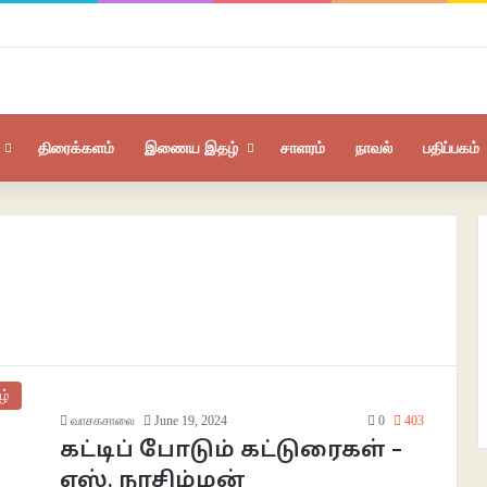
திரைக்களம்
இணைய இதழ்
சாளரம்
நாவல்
பதிப்பகம்
ழ்
வாசகசாலை
June 19, 2024
0
403
கட்டிப் போடும் கட்டுரைகள் –
எஸ். நரசிம்மன்