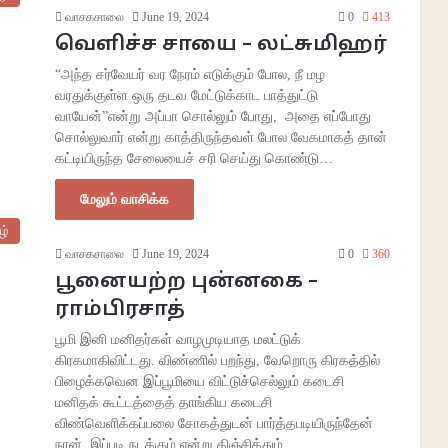
வாசகசாலை
June 19, 2024
0
413
வெளிச்ச சாயை – லட்சுமிஹர்
“அந்த சர்வேயர் வர நேரம் எடுக்கும் போல, நீ மழ
வரதுக்குள்ள ஒரு தடவ மேட்டுக்காட பாத்துட்டு
வாயேன்”என்று அப்பா சொல்லும் போது, அதை எப்போது
சொல்லுவார் என்று காத்திருந்தவள் போல வேகமாகத் தான்
கட்டியிருந்த சேலையைச் சரி செய்து கொண்டு…
மேலும் வாசிக்க
ழ்
வாசகசாலை
June 19, 2024
0
360
பூனையற்ற புன்னகை –
ராம்பிரசாத்
பூமி இனி மனிதர்கள் வாழமுடியாத மலட்டுக்
கிரகமாகிவிட்டது. விண்ணில் பறந்து, வேறொரு கிரகத்தில்
பிழைக்கவென இப்பூமியை விட்டுச்செல்லும் கடைசி
மனிதக் கூட்டத்தைத் தாங்கிய கடைசி
விண்வெளிக்கப்பலை சோகத்துடன் பார்த்தபடியிருந்தேன்
நான். இப்படி நடக்கும் என்று கிஞ்சித்தும்