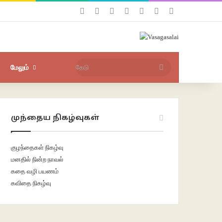
Facebook
X
YouTube
Instagram
புகுபதிகை
சீரற்ற பதிவுகள்
Sidebar
மேலும்
தேடு
முந்தைய நிகழ்வுகள்
குழந்தைகள் நிகழ்வு
மனதில் நின்ற நாவல்
கதை வழி பயணம்
கவிதை நிகழ்வு