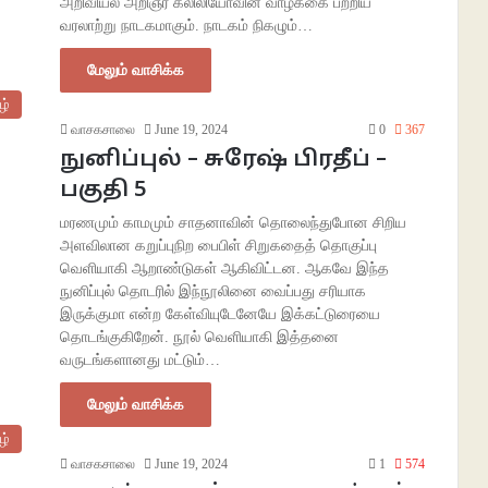
அறிவியல் அறிஞர் கலிலியோவின் வாழ்க்கை பற்றிய
வரலாற்று நாடகமாகும். நாடகம் நிகழும்…
மேலும் வாசிக்க
ழ்
வாசகசாலை
June 19, 2024
0
367
நுனிப்புல் – சுரேஷ் பிரதீப் –
பகுதி 5
மரணமும் காமமும் சாதனாவின் தொலைந்துபோன சிறிய
அளவிலான கறுப்புநிற பைபிள் சிறுகதைத் தொகுப்பு
வெளியாகி ஆறாண்டுகள் ஆகிவிட்டன. ஆகவே இந்த
நுனிப்புல் தொடரில் இந்நூலினை வைப்பது சரியாக
இருக்குமா என்ற கேள்வியுடேனேயே இக்கட்டுரையை
தொடங்குகிறேன். நூல் வெளியாகி இத்தனை
வருடங்களானது மட்டும்…
மேலும் வாசிக்க
ழ்
வாசகசாலை
June 19, 2024
1
574