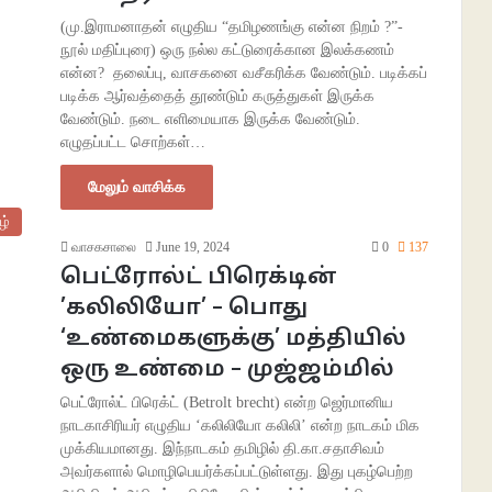
(மு.இராமனாதன் எழுதிய “தமிழணங்கு என்ன நிறம் ?”-
நூல் மதிப்புரை) ஒரு நல்ல கட்டுரைக்கான இலக்கணம்
என்ன? தலைப்பு, வாசகனை வசீகரிக்க வேண்டும். படிக்கப்
படிக்க ஆர்வத்தைத் தூண்டும் கருத்துகள் இருக்க
வேண்டும். நடை எளிமையாக இருக்க வேண்டும்.
எழுதப்பட்ட சொற்கள்…
மேலும் வாசிக்க
ழ்
வாசகசாலை
June 19, 2024
0
137
பெட்ரோல்ட் பிரெக்டின்
’கலிலியோ’ – பொது
‘உண்மைகளுக்கு’ மத்தியில்
ஒரு உண்மை – முஜ்ஜம்மில்
பெட்ரோல்ட் பிரெக்ட் (Betrolt brecht) என்ற ஜெர்மானிய
நாடகாசிரியர் எழுதிய ‘கலிலியோ கலிலி’ என்ற நாடகம் மிக
முக்கியமானது. இந்நாடகம் தமிழில் தி.கா.சதாசிவம்
அவர்களால் மொழிபெயர்க்கப்பட்டுள்ளது. இது புகழ்பெற்ற