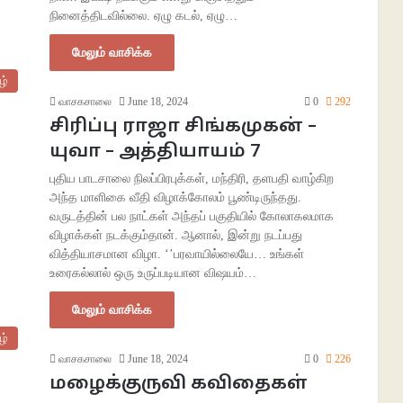
நினைத்திடவில்லை. ஏழு கடல், ஏழு…
மேலும் வாசிக்க
ழ்
வாசகசாலை
June 18, 2024
0
292
சிரிப்பு ராஜா சிங்கமுகன் –
யுவா – அத்தியாயம் 7
புதிய பாடசாலை நிலப்பிரபுக்கள், மந்திரி, தளபதி வாழ்கிற
அந்த மாளிகை வீதி விழாக்கோலம் பூண்டிருந்தது.
வருடத்தின் பல நாட்கள் அந்தப் பகுதியில் கோலாகலமாக
விழாக்கள் நடக்கும்தான். ஆனால், இன்று நடப்பது
வித்தியாசமான விழா. ‘’பரவாயில்லையே… உங்கள்
உரைகல்லால் ஒரு உருப்படியான விஷயம்…
மேலும் வாசிக்க
ழ்
வாசகசாலை
June 18, 2024
0
226
மழைக்குருவி கவிதைகள்