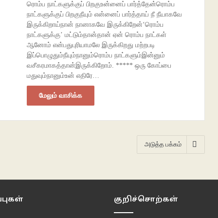
ரொம்ப நாட்களுக்குப் பிறகுஉன்னைப் பார்த்தேன்ரொம்ப
நாட்களுக்குப் பிறகுநீயும் என்னைப் பார்த்தாய் நீ நீயாகவே
இருக்கிறாய்நான் நானாகவே இருக்கிறேன்‘ரொம்ப
நாட்களுக்கு’ மட்டும்தான்தான் ஏன் ரொம்ப நாட்கள்
ஆனோம் என்பதுபுரியாமலே இருக்கிறது மற்றபடி
இப்பொழுதும்நீயும்நானும்ரொம்ப நாட்களும்இன்னும்
வசீகரமாகத்தான்இருக்கிறோம். ***** ஒரு கோப்பை
மதுவும்நானும்உன் எதிரே…
மேலும் வாசிக்க
அடுத்த பக்கம்
புகள்
குறிச்சொற்கள்