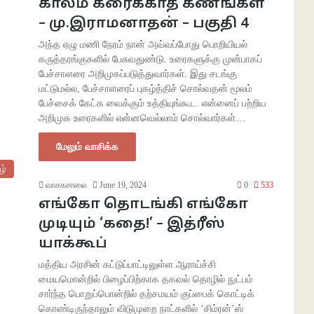
காலம் கரைக்காத கணங்கள்
– மு.இராமனாதன் – பகுதி 4
அந்த ஏழு மணி நேரம் நான் அவ்வப்போது பொறியியல்
கருத்தரங்குகளில் பேசுவதுண்டு. உரைகளுக்கு முன்பாகப்
பேச்சாளரை அறிமுகப்படுத்துவார்கள். இது சடங்கு
மட்டுமல்ல, பேச்சாளரைப் புகழ்த்திச் சொல்வதன் மூலம்
பேச்சைக் கேட்க வைக்கும் உத்தியுங்கூட. என்னைப் பற்றிய
அறிமுக உரைகளில் என்னவெல்லாம் சொல்வார்கள்…
மேலும் வாசிக்க
ழ்
வாசகசாலை
June 19, 2024
0
533
எங்கோ தொடங்கி எங்கோ
முடியும் ‘கதை!’ – இத்ரீஸ்
யாக்கூப்
மத்திய அரசின் கட்டுப்பாட்டிலுள்ள ஆராய்ச்சி
மையமொன்றில் பிழைப்பிற்காக தகவல் தொழில் நுட்பம்
சார்ந்த பொறுப்பொன்றில் தற்சமயம் குப்பைக் கொட்டிக்
கொண்டிருந்தாலும் விடுமுறை நாட்களில் ‘சிம்ரன்’ஸ்