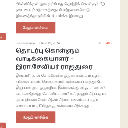
சில்க்ஸ்’க்குள் நுழையும்போது தொற்றிக் கொள்ளும் பீடு
நடையையும் உற்சாகத்தையும் மற்றவைகளோடு
இணைத்தோ ஒப்பீட்டோப் பார்க்க இயலாது.…
மேலும் வாசிக்க
ழ்
வாசகசாலை
June 19, 2024
0
486
தொடர்பு கொள்ளும்
வாடிக்கையாளர் –
இரா.சேவியர் ராஜதுரை
இளவரசி, நான் சொல்வேன்ல ஒரு பையன், கம்ப்யூட்டர்
சயின்ஸ் டிப்பார்ட்மெண்ட்காரன் என்னையப் பாத்துட்டே
இருப்பான்னு…ஒருவழியா இன்னைக்கு வந்து… என்ன?
லவ் பண்றேன்னு சொல்லிட்டானா? ச்சீ, நானும் அப்படிதாம்
புள்ள நினைச்சேன். ஆனா அவன் உன்னியப் பாத்தா
எங்கக்கா மாதிரியிருக்கு. உன்னைய அக்கானு…
மேலும் வாசிக்க
ழ்