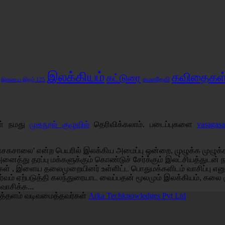
இலக்கியம்
கவிதைகள
கட்டுரை
கமலதேவி
இணைய இதழ் 125
கள் நமது
முகநூல் குழுவில்
தெரிவிக்கலாம். படைப்புகளை
vasagas
சகசாலை' என்ற பெயரில் இலக்கிய அமைப்பு ஒன்றை, முழுக்க முழுக்க 
அனைத்து தரப்பு மக்களுக்கும் கொண்டுச் சேர்க்கும் இலட்சியத்துடன
்கள் , இளைய தலைமுறையினர் உள்ளிட்ட பொதுமக்களிடம் வாசிப்பு எ
்வம் ஏற்படுத்தி கலந்துரையாட வைப்பதன் மூலமும் இலக்கியம், கலை 
 வாசிக்க...
த்தளம் வடிவமைத்தவர்கள்
Arka Techknowledges Pvt Ltd