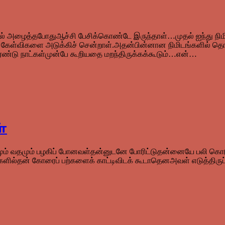
் அழைத்தபோதுஆச்சி பேசிக்கொண்டே இருந்தாள்…முதல் ஐந்து நிமிட
ேள்விகளை அடுக்கிச் சென்றாள்.அதன்பின்னான நிமிடங்களில் தொட
ரண்டு நாட்கள்முன்பே கூறியதை மறந்திருக்கக்கூடும்…என்…
்
்தமும் வதமும் பழகிப் போனவள்தன்னுடனே போரிட்டுதன்னையே பலி கொடு
களில்தன் கோரைப் பற்களைக் காட்டிவிடக் கூடாதெனஅவள் எடுத்திருப்ப