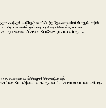
்தால்கூடுதல் அமிர்தம் கைப்பெற்ற தேவனாவார்எப்போதும் மாரில்
மாவின் நிராசைகளில் ஒன்றுதானுமொரு வெண்சுருட்டாக
ண்டதும் உண்மைபின்னெப்போதோஉடற்கூராய்விற்குப்…
பைசா பைசாவாககணக்கெழுதி செலவழிக்கத்
்துவேன்”எதையோ?ஆனால் எனக்குகடைசிப் பைசா வரை என்றாகியது.