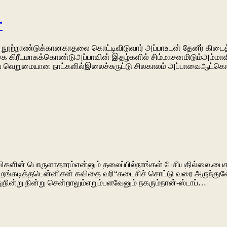
்
பல நூற்றாண்டுக்கானகாதலை கொட்டிவிடுவார் அப்பாஉடன் தேனீர் கிடைத
கங்கை கிரீடமாகக்கொண்டுஅப்பாவின் இதழ்களில் சிம்மாசனமிடும்அம்
ை வெறுமையான நாட்களில்இலைச்சுருட்டு சிலகாலம் அப்பாவைஆட்கொ
கவிகளின் பொருளாதாரம்என்னும் தலைப்பில்நாங்கள் பேசியதில்லை.
ல் கிறங்கடித்தடென்னிசன் கவிதை வரி“கடைசிச் சொட்டு வரை அருந
நின்று நின்று சென்றாலும்எறும்பளவேனும் நகரும்நான்-ஸ்டாப்…