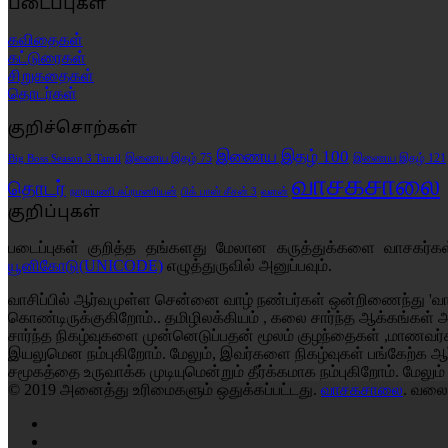
படைப்புகள்
கவிதைகள்
கட்டுரைகள்
சிறுகதைகள்
தொடர்கள்
குறிச்சொற்கள்
இணைய இதழ் 100
இணைய இதழ் 75
இணைய இதழ் 121
Big Boss Season 3 Tamil
வாசகசாலை
தொடர்
வளன்
நாராயணி சுப்ரமணியன்
பிக் பாஸ் சீசன் 3
குறிப்புகள்
படைப்புகள் குறித்த தங்களது மேலான கருத்துக்களை வாசகர்
யூனிகோடு(UNICODE)
எழுத்துருவில் அனுப்பவும்.
வாசிப்பில் ஆர்வமுள்ள சென்னை வாழ் நண்பர்கள் ஒன்றிணைந்து 'வா
கொண்டிருக்குகிறோம்.. தமிழிலக்கியம் , கலை சார்ந்த ஆக்கங்கள் 
சார்ந்த நிகழ்வுகளை முன்னெடுப்பதன் மூலம் குழந்தைகள் ,மாணவர
இயலுமென நம்புகிறோம். மேலும், இவர்களை நிகழ்வுகள் பங்கேற்க ஆர
சமூகத்தை உருவாக்க முடியுமென்றும் தீர்க்கமாக நம்புகிறோம்.
மேலும்
© 2019 அனைத்து உரிமைகளும் ஒதுக்கப்பட்டது.
வாசகசாலை
. வலை
Facebook
X