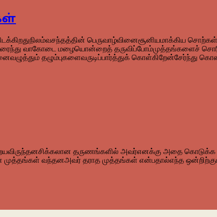
ள்
 கிடக்கிறதுநிலம்வசந்தத்தின் பெருவாழ்வினைசூனியமாக்கிய சொற்கள்உ
ைந்து வாகோடை மழையொன்றைத் தருவிப்போம்முத்தங்களைச் சொரிந்து.
னைவழுத்தும் தழும்புகளைவருடிப்பார்த்துக் கொள்கிறேன்சேர்ந்து 
நிறையவிருந்தனசிக்கலான தருணங்களில் அவர்எனக்கு அதை கொடுக்க 
ன் முத்தங்கள் வந்தனஅவர் தராத முத்தங்கள் என்பதால்எந்த ஒன்றிற்