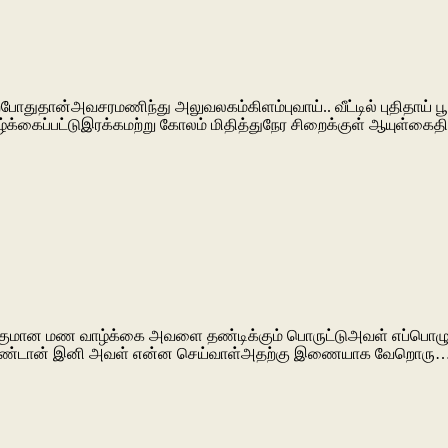
றபோதுதான்அவசரமணிந்து அலுவலகம்கிளம்புவாய்.. வீட்டில் புதிதாய்
ழ்க்கைப்பட்டுஇரக்கமற்று கோலம் மிதித்துநேர சிறைக்குள் ஆயுள்கைத
ுமான மண வாழ்க்கை அவளை தண்டிக்கும் பொருட்டுஅவள் எப்பொழுதும் வ
ு கொண்டான் இனி அவள் என்ன செய்வாள்அதற்கு இணையாக வேறொரு