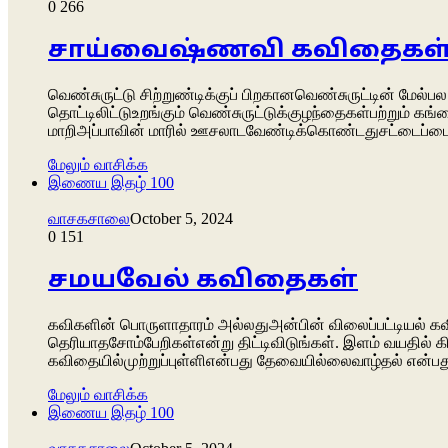
0
266
சாய்வைஷ்ணவி கவிதைகள
வெண்சுருட்டு சிற்றுண்டிக்குப் பிறகானவெண்சுருட்டின் மேல்
தொட்டிலிட்டுஉறங்கும் வெண்சுருட்டுக்குழந்தைகள்பற்றும் 
மாறிஅப்பாவின் மாரில் ஊசலாடவேண்டிக்கொண்டதுசட்டைப்ப
மேலும் வாசிக்க
இணைய இதழ் 100
வாசகசாலை
October 5, 2024
0
151
சமயவேல் கவிதைகள்
கவிகளின் பொருளாதாரம் அல்லதுஅன்பின் விலைப்பட்டியல் 
தெரியாதசோம்பேறிகள்என்று திட்டிவிடுங்கள். இளம் வயதி
கவிதையில்முற்றுப்புள்ளிஎன்பது தேவையில்லைவாழ்தல் என்பது
மேலும் வாசிக்க
இணைய இதழ் 100