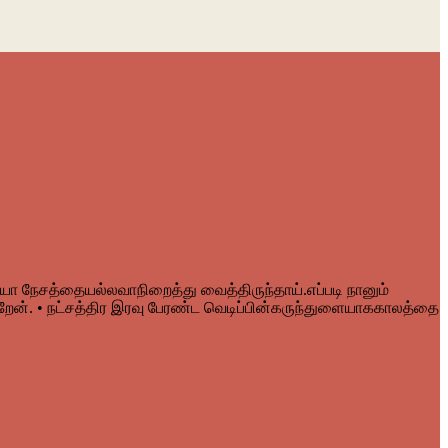
யோ நேசத்தையல்லவாநிறைத்து வைத்திருந்தாய்.எப்படி நானும்
கிறேன். • நட்சத்திர இரவு பேரண்ட வெடிப்பின்கருந்துளையாககாலத்தை