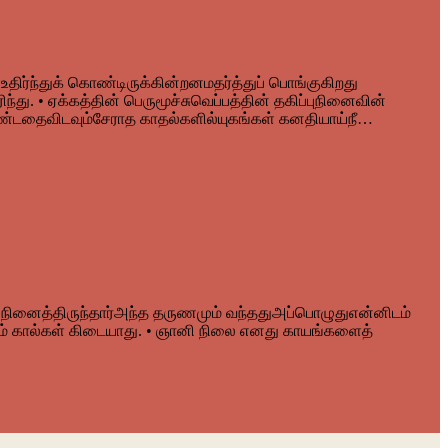
திர்ந்துக் கொண்டிருக்கின்றனமதர்த்துப் பொங்குகிறது
 • ஏக்கத்தின் பெருமூச்சுவெப்பத்தின் தகிப்புநினைவின்
கொண்டதைவிடவும்சேராத காதல்களில்யுகங்கள் கனதியாய்நீ…
நினைத்திருந்தார்அந்த தருணமும் வந்ததுஅப்பொழுதுஎன்னிடம்
கும் கால்கள் கிடையாது. • ஞானி நிலை எனது காயங்களைத்