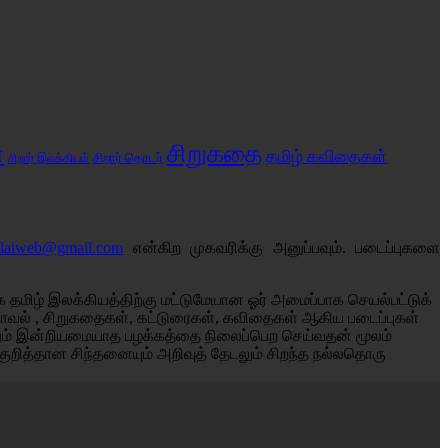
சிறுகதை
்
தமிழ் கவிதைகள்
சிறார் இலக்கியம்
சிறார் தொடர்
alaiweb@gmail.com
என்கிற முகவரிக்கு அனுப்பவும். படைப்புகளை
தமிழ் இலக்கியத்திற்கு மட்டுமேயான ஓர் அமைப்பாக செயல்பட்டுக்
் நாவல் , சிறுகதைகள், கட்டுரைகள், கவிதைகள் ஆகிய படைப்புகள்
னும் இன்றியமையாத பழக்கத்தை நிலைப்பெற செய்வதன் மூலம்
குறித்தான சிந்தனையும் அறிவுத் தேடலும் சிறந்த நல்லதொரு