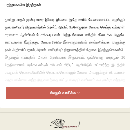
பதற்றமாகவே இருந்தாள்.
மூன்று மாதம் முன்பு வரை இப்படி இல்லை. இதே ஊரில் வேலைவாய்ப்பு வழங்கும்
ஒரு தனியார் நிறுவனத்தில் பிரன்ட் ஆபிஸ் மேனேஜராக வேலை செய்து வந்தாள்.
சரளமாக ஆங்கிலம் பேசக்கூடியவள். அந்த வேலை எளிதில் கிடைக்க அதுவே
காரணமாக இருந்தது. வேலைதேடும் இளைஞர்களின் எண்ணிக்கை நாளுக்கு
நாள் அதிகரிப்பதால், அவள் பணிபுரியும் நிறுவனத்தின் தேவை இருந்துகொண்டே
இருக்கும் என்பதில் அவள் தெளிவாக இருந்தாள். ஒவ்வொரு மாதமும் 30
தேதியானால் அக்கவுண்டில் சம்பளம் கிரிடிட் ஆகிவிடும். உட்கார்ந்த இடத்தில்
பலருடன் தொலைபேசியில் தொடர்புகொள்ளும் வேலை அவளுக்குச் சிரமமாகத்
தெரியவில்லை. அந்த நிறுவனத்தை விட்டு விலகும் எண்ணம் அவளுக்கு வந்ததே
இல்லை.
மேலும் வாசிக்க
கடந்த இரண்டு வருடமாக கதிருடன் அவளுக்கு ஏற்பட்ட மனக்கசப்புக்கள்
அவளின் மனதை பெரிதும் பாதித்திருந்தது. ‘கல்யாணமாகி அஞ்சு வருசமாச்சு
இன்னும் குழந்தையில்லையா’ என்ற பேச்சுக்களை தொடர்ந்து கேட்கும்போது கூட
அமைதி காத்தவள், கதிர் இந்த உறவிலிருந்து விலக நினைக்கிறான், அதை