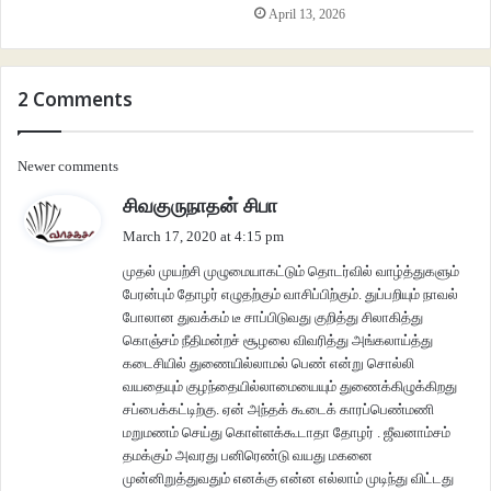
டவாலி வரவில்லை.
April 13, 2026
“லேட் ஆகுமாம்” “12 மணி ஆகிடும்” “வருவாங்களானு தெரியல” கூட்டத்தில்
அங்கொன்றும் இங்கொன்றுமாய் வந்த வார்த்தைகள் அவள் காதில் விழுந்தன.
2 Comments
யோசனையோடு அருகில் நின்ற கான்ஸ்டபிள் ஒருவரிடம் “என்னாச்சு” என்றாள்.
Comments
Newer comments
“இந்த வருஷம் இறந்துபோன ஜட்ஜ் எல்லாருக்கும் நினைவேந்தலாம். எல்லாரும்
s
சிவகுருநாதன் சிபா
navigation
அங்க போயிருக்காங்க” என்றார் அவர்.
a
March 17, 2020 at 4:15 pm
y
“அப்போ இன்னைக்கு லீவா?” என்றாள் மீண்டுமாக.
முதல் முயற்சி முழுமையாகட்டும் தொடர்வில் வாழ்த்துகளும்
s
பேரன்பும் தோழர் எழுதற்கும் வாசிப்பிற்கும். துப்பறியும் நாவல்
:
போலான துவக்கம் டீ சாப்பிடுவது குறித்து சிலாகித்து
“இல்லம்மா, அந்த நிகழ்ச்சி முடிஞ்சதும் வருவாங்க. ஆனா எப்போ முடியும்னு
கொஞ்சம் நீதிமன்றச் சூழலை விவரித்து அங்கலாய்த்து
சரியா சொல்ல முடியாது. அதுவரை காத்துக் கெடக்கனும்” என்று எரிச்சலாக
கடைசியில் துணையில்லாமல் பெண் என்று சொல்லி
பதிலளித்தார்.
வயதையும் குழந்தையில்லாமையையும் துணைக்கிழுக்கிறது
சப்பைக்கட்டிற்கு. ஏன் அந்தக் கூடைக் காரப்பெண்மணி
மறுமணம் செய்து கொள்ளக்கூடாதா தோழர் . ஜீவனாம்சம்
வழக்கம்போல் ஒரு மணி நேரத்தில் முடிந்துவிடும் என்று நினைத்து அரைநாள்
தமக்கும் அவரது பனிரெண்டு வயது மகனை
மட்டுமே விடுப்பு எடுத்திருந்தாள் சுகந்தி. “அவ்வளவுதான். இனி போக
முன்னிறுத்துவதும் எனக்கு என்ன எல்லாம் முடிந்து விட்டது
முடியாது.ஒருநாள் சம்பளம் கட்” என்று மனதிற்குள் நினைத்து