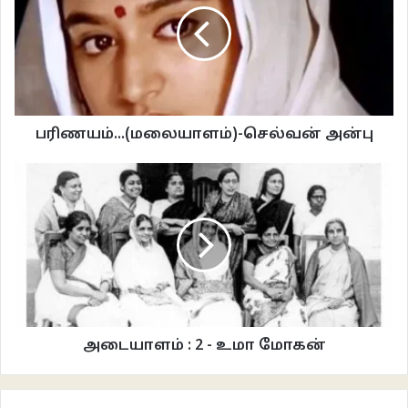
நுழைந்ததும் இடதுபுறம் இருக்கும் டீக்கடையில் ஒரு டீ குடித்துவிட்டு பிறகுதான்
உள்ளே செல்வாள். இன்று அதற்கு வாய்ப்பில்லை என்பதே தற்போது அவள்
பதற்றத்திற்கு காரணம்.
அவள் எண்ணத்தை உறுதி செய்வது போல்,கோர்ட்டிற்குள் நுழையும்போது மணி
சரியாக பத்து முப்பதைக் காட்டியது. மணி அடிக்கும் சத்தம் கேட்டதும் நடையை
பரிணயம்...(மலையாளம்)-செல்வன் அன்பு
வேகப்படுத்தி இடதுபுறமாக திரும்பி குடும்பநல நீதிமன்றம் நோக்கி ஓடினாள்.
கடந்த ஒரு வருடத்தில் மாதம் இருமுறை இந்த மணி சத்தம் கேட்டு, அதற்கு
பழக்கப்பட்டிருந்தாள். முதல்முறை இங்கு வரும்போது அச்சமும், தயக்கமுமாக
வினோதமாக பார்ப்பாள்.
சரியாக 10.30 மணிக்கு மணி அடிக்கும். டவாலி குரல் கொடுக்கவும்
வழக்கறிஞர்கள் அனைவரும் எழுந்து நிற்பார்கள். பின்னறையிலிருந்து நீதிபதி
வெளியே வருவார். மேடைபோல் உயர்த்தி அமைக்கப்பட்டிருக்கும் நாற்காலியில்
அடையாளம் : 2 - உமா மோகன்
அமருவார். சுகந்திக்கு இவையெல்லாம் சினிமாவில் மட்டுமே பார்த்துப் பழகிய
காட்சிகள்.