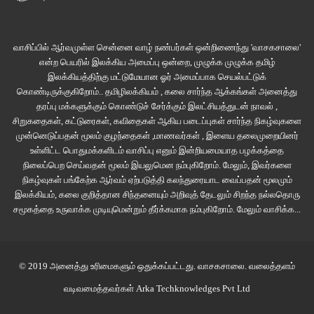
“என்னயவிடு என் வாழ்க்கை முடிஞ்சு போச்சு. அந்த பயலுக்காச்சும் எதும்
செய்யக்கூடாது அந்த மனுசேன்” என்று சொல்லிக்கொண்டே சேலையை வைத்து
வாசிப்பில் ஆர்வமுள்ள சென்னை வாழ் நண்பர்கள் ஒன்றிணைந்து 'வாசகசாலை'
என்ற பெயரில் இலக்கிய அமைப்பு ஒன்றை, முழுக்க முழுக்க தமிழ்
விம்மலை அடக்க முயன்றாள். மீறி வெளிவந்த கண்ணீரைத் துடைத்துவிட்டு
இலக்கியத்திற்கு மட்டுமேயான ஓர் அமைப்பாக செயல்பட்டுக்
தொடர்ந்தாள் “விவாகரத்து போட்டா ஜீவநாம்சம் கிடைக்கும்னு கம்பெனில
கொண்டிருக்குகிறோம்.. தமிழிலக்கியம் , கலை சார்ந்த ஆக்கங்கள் அனைத்து
சூப்பர்வைசர் அக்கா சொல்லிச்சு. அப்பறம்தான் வக்கீலப் பாத்து பேசி இங்க
தரப்பு மக்களுக்கும் கொண்டுச் சேர்க்கும் இலட்சியத்துடன் நாவல் ,
வந்தேன்”.
சிறுகதைகள், கட்டுரைகள், கவிதைகள் ஆகிய படைப்புகள் சார்ந்த நிகழ்வுகளை
முன்னெடுப்பதன் மூலம் குழந்தைகள் ,மாணவர்கள் , இளைய தலைமுறையினர்
உள்ளிட்ட பொதுமக்களிடம் வாசிப்பு எனும் இன்றியமையாத பழக்கத்தை
“பெட்டிஷன் போட்டு எவ்வளவு நாளாச்சு. உங்க வீட்டுகாரர் வருவாரா? வக்கீல்
நிலைப்பெற செய்வதன் மூலம் இயலுமென நம்புகிறோம். மேலும், இவர்களை
என்ன சொல்றாரு? எப்ப முடியுமாம்?” கேள்விகளை அடுக்கினாள் சுகந்தி.
நிகழ்வுகள் பங்கேற்க ஆர்வம் ஏற்படுத்தி கலந்துரையாட வைப்பதன் மூலமும்
இலக்கியம், கலை குறித்தான சிந்தனையும் அறிவுத் தேடலும் சிறந்த நல்லதொரு
“அது ரெண்டு வருஷம் ஆகப்போகுதுமா. அந்தாளு எங்க வந்தாரு. முன்னால
சமூகத்தை உருவாக்க முடியுமென்றும் தீர்க்கமாக நம்புகிறோம்.
மேலும் வாசிக்க...
ஆடிக்கு ஒருதடவ அம்மாவாசைக்கு ஒரு தடவனு வருவார். இப்ப அதும் இல்ல.
எப்ப முடியும்னு ஒன்னும் தெரியல. முடிஞ்சவர முட்டி மோதிப் பாப்போம். நான்
நல்லா இருக்கதுக்குள்ள என் மகனுக்கு எதையாவது செஞ்சு வைச்சிடனும்
© 2019 அனைத்து உரிமைகளும் ஒதுக்கப்பட்டது.
வாசகசாலை
. வலைத்தளம்
அவ்வளவுதான்” என்று அவள் முடிப்பதற்கும், ஜட்ஜ் வருவதற்கும் சரியாக
வடிவமைத்தவர்கள்
Arka Techknowledges Pvt Ltd
இருந்தது.